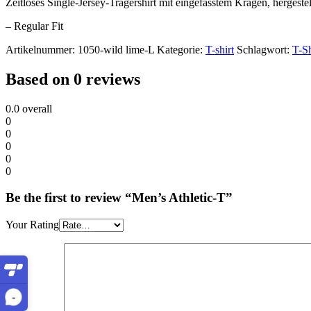
Zeitloses Single-Jersey-Trägershirt mit eingefasstem Kragen, hergest
– Regular Fit
Artikelnummer:
1050-wild lime-L
Kategorie:
T-shirt
Schlagwort:
T-Sh
Based on 0 reviews
0.0
overall
0
0
0
0
0
Be the first to review “Men’s Athletic-T”
Your Rating
-