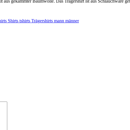
ellt aus gekämmter Baumwolle. Das Trägershirt ist aus Schlauchware gefe
irts Shirts tshirts Trägershirts mann männer