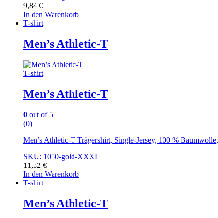
9,84
€
In den Warenkorb
T-shirt
Men’s Athletic-T
T-shirt
Men’s Athletic-T
0
out of 5
(0)
Men’s Athletic-T Trägershirt, Single-Jersey, 100 % Baumwoll
SKU: 1050-gold-XXXL
11,32
€
In den Warenkorb
T-shirt
Men’s Athletic-T