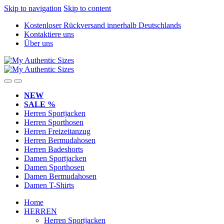
Skip to navigation
Skip to content
Kostenloser Rückversand innerhalb Deutschlands
Kontaktiere uns
Über uns
NEW
SALE %
Herren Sportjacken
Herren Sporthosen
Herren Freizeitanzug
Herren Bermudahosen
Herren Badeshorts
Damen Sportjacken
Damen Sporthosen
Damen Bermudahosen
Damen T-Shirts
Home
HERREN
Herren Sportjacken