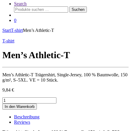
Search
Suchen
Suchen
nach:
0
Start
T-shirt
Men’s Athletic-T
T-shirt
Men’s Athletic-T
Men’s Athletic-T Trägershirt, Single-Jersey, 100 % Baumwolle, 150
g/m², S–5XL. VE = 10 Stück.
9,84
€
Men’s
Athletic-
In den Warenkorb
T
quantity
Beschreibung
Reviews