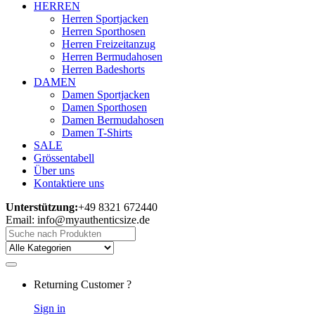
HERREN
Herren Sportjacken
Herren Sporthosen
Herren Freizeitanzug
Herren Bermudahosen
Herren Badeshorts
DAMEN
Damen Sportjacken
Damen Sporthosen
Damen Bermudahosen
Damen T-Shirts
SALE
Grössentabell
Über uns
Kontaktiere uns
Unterstützung:
+49 8321 672440
Email: info@myauthenticsize.de
Search
for:
Returning Customer ?
Sign in