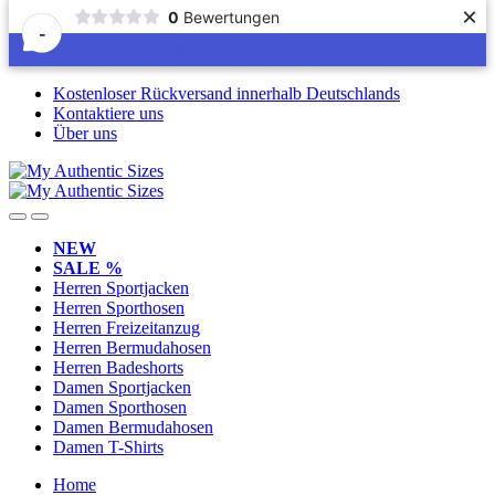
×
0
Bewertungen
-
Skip
Skip
Kostenloser Rückversand innerhalb Deutschlands
to
to
Kontaktiere uns
navigation
content
Über uns
NEW
SALE %
Herren Sportjacken
Herren Sporthosen
Herren Freizeitanzug
Herren Bermudahosen
Herren Badeshorts
Damen Sportjacken
Damen Sporthosen
Damen Bermudahosen
Damen T-Shirts
Home