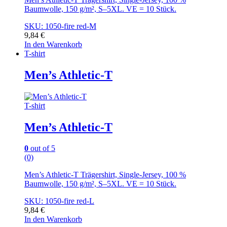
Baumwolle, 150 g/m², S–5XL. VE = 10 Stück.
SKU: 1050-fire red-M
9,84
€
In den Warenkorb
T-shirt
Men’s Athletic-T
T-shirt
Men’s Athletic-T
0
out of 5
(0)
Men’s Athletic-T Trägershirt, Single-Jersey, 100 %
Baumwolle, 150 g/m², S–5XL. VE = 10 Stück.
SKU: 1050-fire red-L
9,84
€
In den Warenkorb