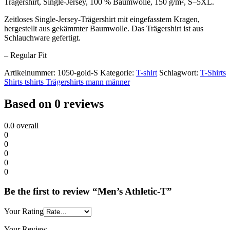
Trägershirt, Single-Jersey, 100 % Baumwolle, 150 g/m², S–5XL.
Zeitloses Single-Jersey-Trägershirt mit eingefasstem Kragen,
hergestellt aus gekämmter Baumwolle. Das Trägershirt ist aus
Schlauchware gefertigt.
– Regular Fit
Artikelnummer:
1050-gold-S
Kategorie:
T-shirt
Schlagwort:
T-Shirts
Shirts tshirts Trägershirts mann männer
Based on 0 reviews
0.0
overall
0
0
0
0
0
Be the first to review “Men’s Athletic-T”
Your Rating
Your Review