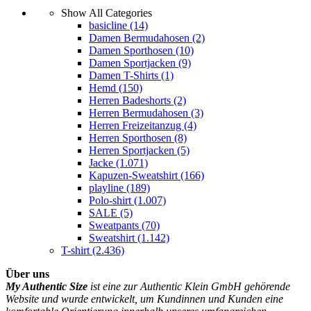
Show All Categories
basicline
(14)
Damen Bermudahosen
(2)
Damen Sporthosen
(10)
Damen Sportjacken
(9)
Damen T-Shirts
(1)
Hemd
(150)
Herren Badeshorts
(2)
Herren Bermudahosen
(3)
Herren Freizeitanzug
(4)
Herren Sporthosen
(8)
Herren Sportjacken
(5)
Jacke
(1.071)
Kapuzen-Sweatshirt
(166)
playline
(189)
Polo-shirt
(1.007)
SALE
(5)
Sweatpants
(70)
Sweatshirt
(1.142)
T-shirt
(2.436)
Über uns
My Authentic Size
ist eine zur Authentic Klein GmbH gehörende
Website und wurde entwickelt, um Kundinnen und Kunden eine