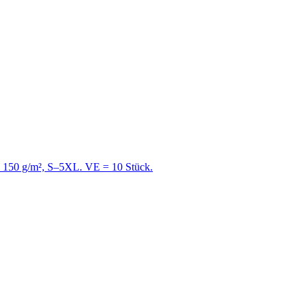
e, 150 g/m², S–5XL. VE = 10 Stück.