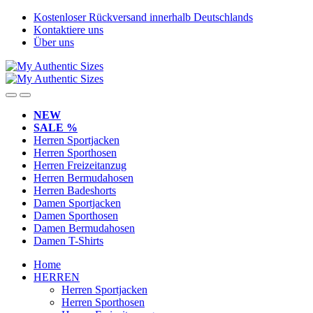
Skip
Skip
Kostenloser Rückversand innerhalb Deutschlands
to
to
Kontaktiere uns
navigation
content
Über uns
NEW
SALE %
Herren Sportjacken
Herren Sporthosen
Herren Freizeitanzug
Herren Bermudahosen
Herren Badeshorts
Damen Sportjacken
Damen Sporthosen
Damen Bermudahosen
Damen T-Shirts
Home
HERREN
Herren Sportjacken
Herren Sporthosen