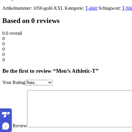
Artikelnummer:
1050-gold-XXL
Kategorie:
T-shirt
Schlagwort:
T-Shi
Based on 0 reviews
0.0
overall
0
0
0
0
0
Be the first to review “Men’s Athletic-T”
Your Rating
Your Review
-