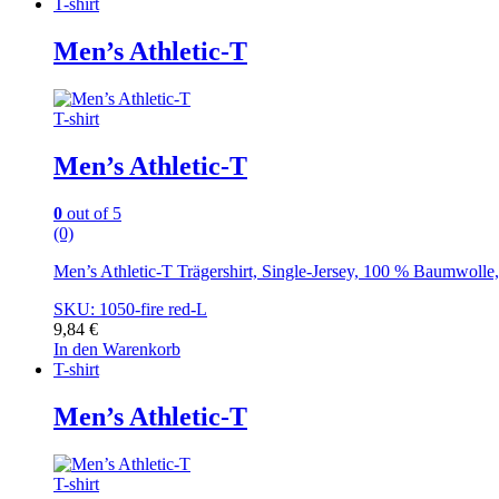
T-shirt
Men’s Athletic-T
T-shirt
Men’s Athletic-T
0
out of 5
(0)
Men’s Athletic-T Trägershirt, Single-Jersey, 100 % Baumwoll
SKU: 1050-fire red-L
9,84
€
In den Warenkorb
T-shirt
Men’s Athletic-T
T-shirt