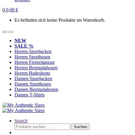
0
0,00
€
Es befinden sich keine Produkte im Warenkorb.
NEW
SALE %
Herren Sportjacken
Herren Sporthosen
Herren Freizeitanzug
Herren Bermudahosen
Herren Badeshorts
Damen Sportjacken
Damen Sporthosen
Damen Bermudahosen
Damen T-Shirts
Search
Suchen
Suchen
nach: