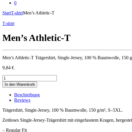
0
Start
T-shirt
Men’s Athletic-T
T-shirt
Men’s Athletic-T
Men’s Athletic-T Trägershirt, Single-Jersey, 100 % Baumwolle, 150
9,84
€
Men’s
Athletic-
In den Warenkorb
T
quantity
Beschreibung
Reviews
Trägershirt, Single-Jersey, 100 % Baumwolle, 150 g/m², S–5XL.
Zeitloses Single-Jersey-Trägershirt mit eingefasstem Kragen, hergest
– Regular Fit