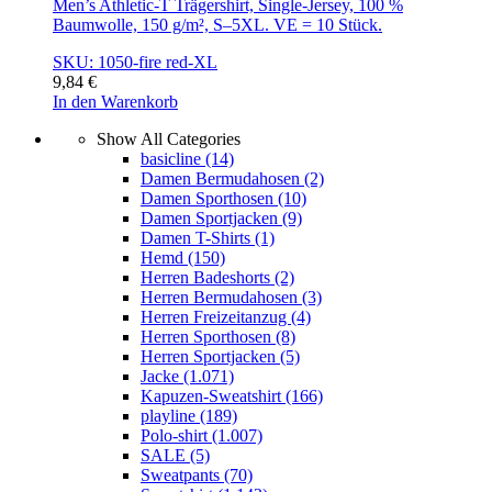
Men’s Athletic-T Trägershirt, Single-Jersey, 100 %
Baumwolle, 150 g/m², S–5XL. VE = 10 Stück.
SKU: 1050-fire red-XL
9,84
€
In den Warenkorb
Show All Categories
basicline
(14)
Damen Bermudahosen
(2)
Damen Sporthosen
(10)
Damen Sportjacken
(9)
Damen T-Shirts
(1)
Hemd
(150)
Herren Badeshorts
(2)
Herren Bermudahosen
(3)
Herren Freizeitanzug
(4)
Herren Sporthosen
(8)
Herren Sportjacken
(5)
Jacke
(1.071)
Kapuzen-Sweatshirt
(166)
playline
(189)
Polo-shirt
(1.007)
SALE
(5)
Sweatpants
(70)