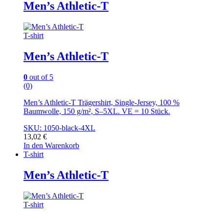
Men’s Athletic-T
T-shirt
Men’s Athletic-T
0
out of 5
(0)
Men’s Athletic-T Trägershirt, Single-Jersey, 100 %
Baumwolle, 150 g/m², S–5XL. VE = 10 Stück.
SKU: 1050-black-4XL
13,02
€
In den Warenkorb
T-shirt
Men’s Athletic-T
T-shirt