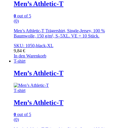
Men’s Athletic-T
0
out of 5
(0)
Men’s Athletic-T Trägershirt, Single-Jersey, 100 %
Baumwolle, 150 g/m², S–5XL. VE = 10 Stück.
SKU: 1050-black-XL
9,84
€
In den Warenkorb
T-shirt
Men’s Athletic-T
T-shirt
Men’s Athletic-T
0
out of 5
(0)