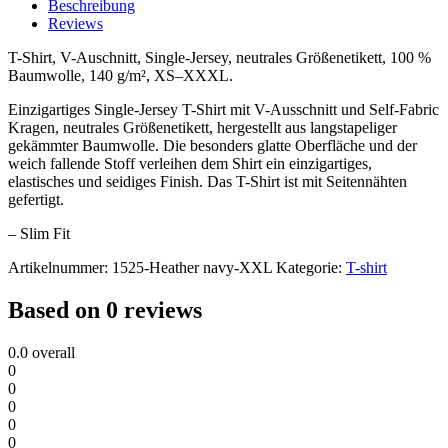
Beschreibung
Reviews
T-Shirt, V-Auschnitt, Single-Jersey, neutrales Größenetikett, 100 %
Baumwolle, 140 g/m², XS–XXXL.
Einzigartiges Single-Jersey T-Shirt mit V-Ausschnitt und Self-Fabric
Kragen, neutrales Größenetikett, hergestellt aus langstapeliger
gekämmter Baumwolle. Die besonders glatte Oberfläche und der
weich fallende Stoff verleihen dem Shirt ein einzigartiges,
elastisches und seidiges Finish. Das T-Shirt ist mit Seitennähten
gefertigt.
– Slim Fit
Artikelnummer:
1525-Heather navy-XXL
Kategorie:
T-shirt
Based on 0 reviews
0.0
overall
0
0
0
0
0