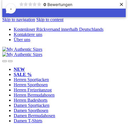
×
0
Bewertungen
-
Skip to navigation
Skip to content
Kostenloser Rückversand innerhalb Deutschlands
Kontaktiere uns
Über uns
NEW
SALE %
Herren Sportjacken
Herren Sporthosen
Herren Freizeitanzug
Herren Bermudahosen
Herren Badeshorts
Damen Sportjacken
Damen Sporthosen
Damen Bermudahosen
Damen T-Shirts