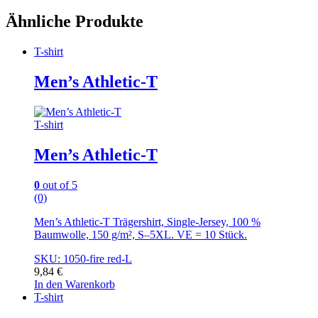
Ähnliche Produkte
T-shirt
Men’s Athletic-T
T-shirt
Men’s Athletic-T
0
out of 5
(0)
Men’s Athletic-T Trägershirt, Single-Jersey, 100 %
Baumwolle, 150 g/m², S–5XL. VE = 10 Stück.
SKU: 1050-fire red-L
9,84
€
In den Warenkorb
T-shirt