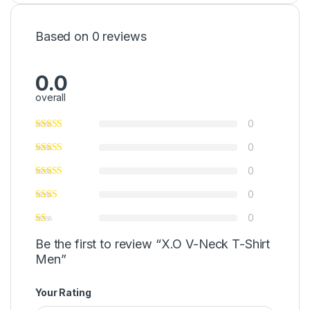
Based on 0 reviews
0.0
overall
0
0
0
0
0
Be the first to review “X.O V-Neck T-Shirt
Men”
Your Rating