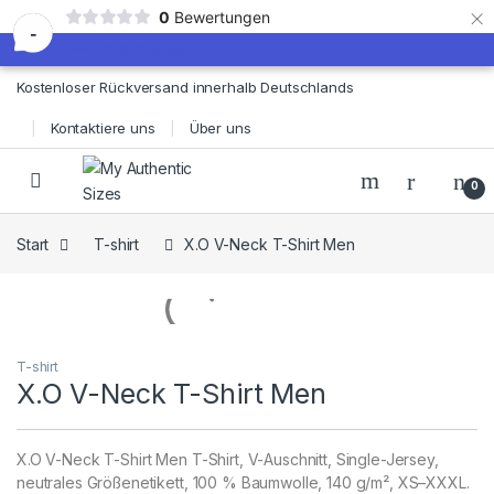
×
0
Bewertungen
-
Skip to navigation
Skip to content
Kostenloser Rückversand innerhalb Deutschlands
Kontaktiere uns
Über uns
0
Start
T-shirt
X.O V-Neck T-Shirt Men
T-shirt
X.O V-Neck T-Shirt Men
X.O V-Neck T-Shirt Men T-Shirt, V-Auschnitt, Single-Jersey,
neutrales Größenetikett, 100 % Baumwolle, 140 g/m², XS–XXXL.