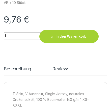
VE = 10 Stück.
9,76
€
X.O V-Neck T-Shirt Men quantity
In den Warenkorb
Beschreibung
Reviews
T-Shirt, V-Auschnitt, Single-Jersey, neutrales
Größenetikett, 100 % Baumwolle, 140 g/m², XS–
XXXL.