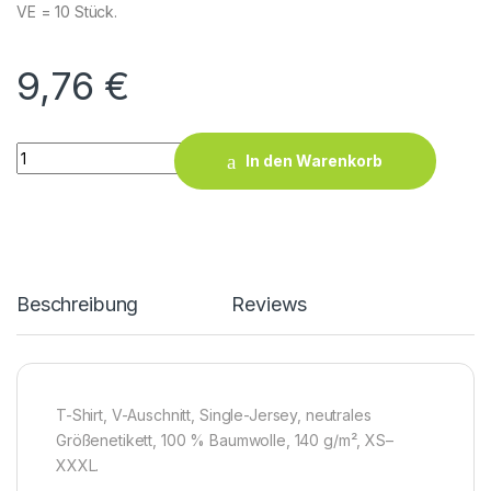
VE = 10 Stück.
9,76
€
X.O V-Neck T-Shirt Men quantity
In den Warenkorb
Beschreibung
Reviews
T-Shirt, V-Auschnitt, Single-Jersey, neutrales
Größenetikett, 100 % Baumwolle, 140 g/m², XS–
XXXL.