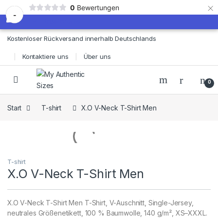
×
0
Bewertungen
-
Skip to navigation
Skip to content
Kostenloser Rückversand innerhalb Deutschlands
Kontaktiere uns
Über uns
0
Start
T-shirt
X.O V-Neck T-Shirt Men
T-shirt
X.O V-Neck T-Shirt Men
X.O V-Neck T-Shirt Men T-Shirt, V-Auschnitt, Single-Jersey,
neutrales Größenetikett, 100 % Baumwolle, 140 g/m², XS–XXXL.