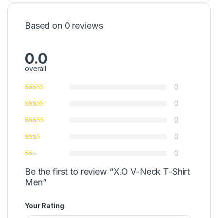
Based on 0 reviews
0.0
overall
0
0
0
0
0
Be the first to review “X.O V-Neck T-Shirt
Men”
Your Rating