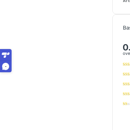
Art
Ba
0
ove
-