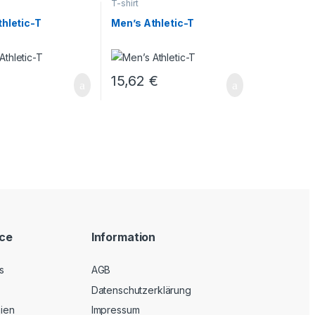
T-shirt
hletic-T
Men’s Athletic-T
€
15,62
€
ice
Information
s
AGB
Datenschutzerklärung
nien
Impressum