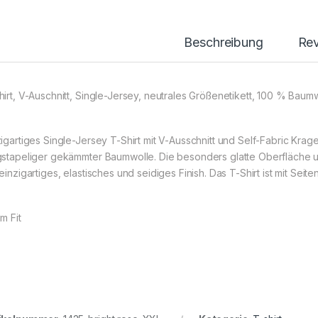
Beschreibung
Re
hirt, V-Auschnitt, Single-Jersey, neutrales Größenetikett, 100 % Bau
zigartiges Single-Jersey T-Shirt mit V-Ausschnitt und Self-Fabric Krage
gstapeliger gekämmter Baumwolle. Die besonders glatte Oberfläche un
einzigartiges, elastisches und seidiges Finish. Das T-Shirt ist mit Seite
im Fit