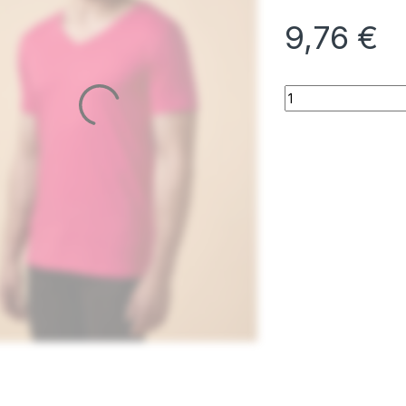
9,76
€
X.O V-Neck T-Shirt