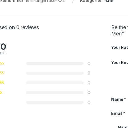
ikelnummer:
1425-bright rose-XXL
Kategorie:
T-shirt
sed on 0 reviews
Be the 
Men”
.0
Your Rat
rall
Your Re
0
0
0
0
Name
*
0
Email
*
Name