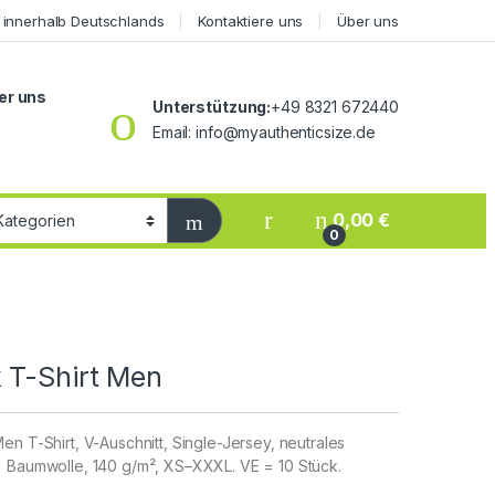
 innerhalb Deutschlands
Kontaktiere uns
Über uns
er uns
Unterstützung:
+49 8321 672440
Email: info@myauthenticsize.de
0,00
€
0
 T-Shirt Men
en T-Shirt, V-Auschnitt, Single-Jersey, neutrales
% Baumwolle, 140 g/m², XS–XXXL. VE = 10 Stück.