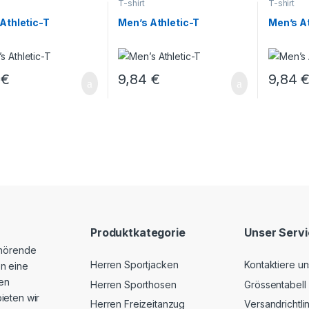
T-shirt
T-shirt
Athletic-T
Men’s Athletic-T
Men’s At
4
€
9,84
€
9,84
Produktkategorie
Unser Serv
ehörende
Herren Sportjacken
Kontaktiere un
n eine
hen
Herren Sporthosen
Grössentabell
ieten wir
Herren Freizeitanzug
Versandrichtli