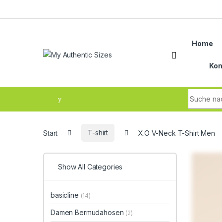
Skip to navigation
Skip to content
Home
Kon
Search fo
Start
T-shirt
X.O V-Neck T-Shirt Men
Show All Categories
basicline
(14)
Damen Bermudahosen
(2)