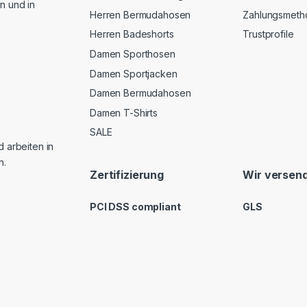
n und in
Herren Bermudahosen
Zahlungsmeth
Herren Badeshorts
Trustprofile
Damen Sporthosen
Damen Sportjacken
Damen Bermudahosen
Damen T-Shirts
SALE
d arbeiten in
n.
Zertifizierung
Wir versend
PCI DSS compliant
GLS