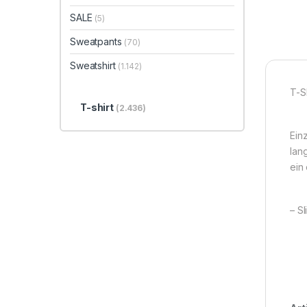
SALE
(5)
Sweatpants
(70)
Sweatshirt
(1.142)
T-S
T-shirt
(2.436)
Ein
lan
ein 
– Sl