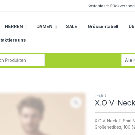
Kostenloser Rückversand
HERREN
DAMEN
SALE
Grössentabell
Üb
taktiere uns
r:
T-shirt
X.O V-Neck
X.O V-Neck T-Shirt M
Größenetikett, 100 