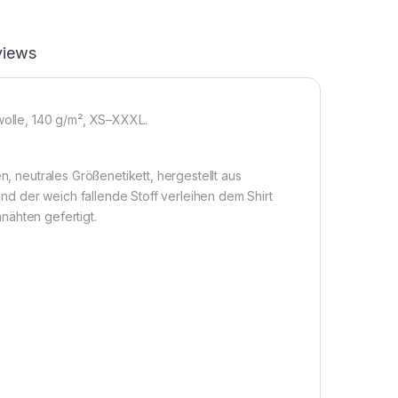
views
mwolle, 140 g/m², XS–XXXL.
n, neutrales Größenetikett, hergestellt aus
d der weich fallende Stoff verleihen dem Shirt
nnähten gefertigt.