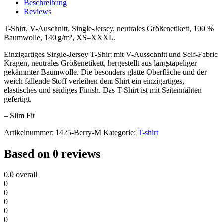
Beschreibung
Reviews
T-Shirt, V-Auschnitt, Single-Jersey, neutrales Größenetikett, 100 %
Baumwolle, 140 g/m², XS–XXXL.
Einzigartiges Single-Jersey T-Shirt mit V-Ausschnitt und Self-Fabric
Kragen, neutrales Größenetikett, hergestellt aus langstapeliger
gekämmter Baumwolle. Die besonders glatte Oberfläche und der
weich fallende Stoff verleihen dem Shirt ein einzigartiges,
elastisches und seidiges Finish. Das T-Shirt ist mit Seitennähten
gefertigt.
– Slim Fit
Artikelnummer:
1425-Berry-M
Kategorie:
T-shirt
Based on 0 reviews
0.0
overall
0
0
0
0
0