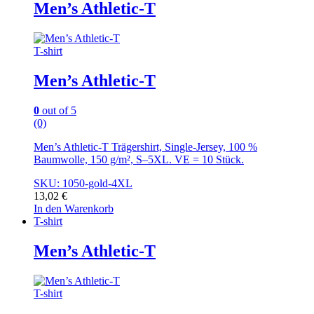
Men’s Athletic-T
T-shirt
Men’s Athletic-T
0
out of 5
(0)
Men’s Athletic-T Trägershirt, Single-Jersey, 100 %
Baumwolle, 150 g/m², S–5XL. VE = 10 Stück.
SKU: 1050-gold-4XL
13,02
€
In den Warenkorb
T-shirt
Men’s Athletic-T
T-shirt