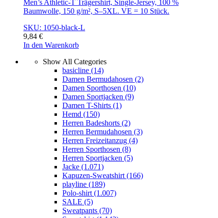
Men’s Athletic-T Trägershirt, Single-Jersey, 100 %
Baumwolle, 150 g/m², S–5XL. VE = 10 Stück.
SKU: 1050-black-L
9,84
€
In den Warenkorb
Show All Categories
basicline
(14)
Damen Bermudahosen
(2)
Damen Sporthosen
(10)
Damen Sportjacken
(9)
Damen T-Shirts
(1)
Hemd
(150)
Herren Badeshorts
(2)
Herren Bermudahosen
(3)
Herren Freizeitanzug
(4)
Herren Sporthosen
(8)
Herren Sportjacken
(5)
Jacke
(1.071)
Kapuzen-Sweatshirt
(166)
playline
(189)
Polo-shirt
(1.007)
SALE
(5)
Sweatpants
(70)