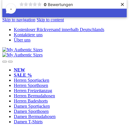
×
0
Bewertungen
-
Skip to navigation
Skip to content
Kostenloser Rückversand innerhalb Deutschlands
Kontaktiere uns
Über uns
NEW
SALE %
Herren Sportjacken
Herren Sporthosen
Herren Freizeitanzug
Herren Bermudahosen
Herren Badeshorts
Damen Sportjacken
Damen Sporthosen
Damen Bermudahosen
Damen T-Shirts