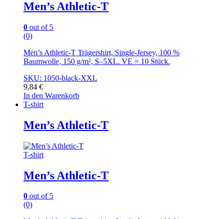
Men’s Athletic-T
0
out of 5
(0)
Men’s Athletic-T Trägershirt, Single-Jersey, 100 %
Baumwolle, 150 g/m², S–5XL. VE = 10 Stück.
SKU: 1050-black-XXL
9,84
€
In den Warenkorb
T-shirt
Men’s Athletic-T
T-shirt
Men’s Athletic-T
0
out of 5
(0)