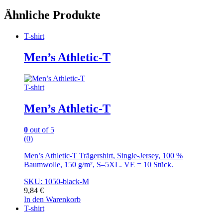
Ähnliche Produkte
T-shirt
Men’s Athletic-T
T-shirt
Men’s Athletic-T
0
out of 5
(0)
Men’s Athletic-T Trägershirt, Single-Jersey, 100 %
Baumwolle, 150 g/m², S–5XL. VE = 10 Stück.
SKU: 1050-black-M
9,84
€
In den Warenkorb
T-shirt