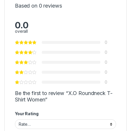
Based on 0 reviews
0.0
overall
0
0
0
0
0
Be the first to review “X.O Roundneck T-
Shirt Women”
Your Rating