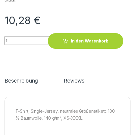
10,28
€
X.O Roundneck T-Shirt Women quantity
In den Warenkorb
Beschreibung
Reviews
T-Shirt, Single-Jersey, neutrales Größenetikett, 100
% Baumwolle, 140 g/m², XS–XXXL.