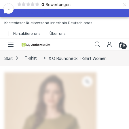
×
0
Bewertungen
-
Skip to navigation
Skip to content
Kostenloser Rückversand innerhalb Deutschlands
Kontaktiere uns
Über uns
0
Start
T-shirt
X.O Roundneck T-Shirt Women