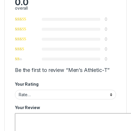
0.0
overall
0
0
0
0
0
Be the first to review “Men’s Athletic-T”
Your Rating
Your Review