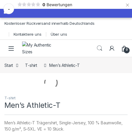
×
0
Bewertungen
-
Skip to navigation
Skip to content
Kostenloser Rückversand innerhalb Deutschlands
Kontaktiere uns
Über uns
0
Start
T-shirt
Men’s Athletic-T
T-shirt
Men’s Athletic-T
Men’s Athletic-T Trägershirt, Single-Jersey, 100 % Baumwolle,
150 g/m², S–5XL. VE = 10 Stück.