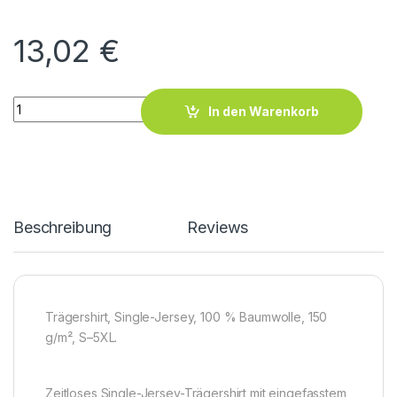
13,02
€
Men’s Athletic-T quantity
In den Warenkorb
Beschreibung
Reviews
Trägershirt, Single-Jersey, 100 % Baumwolle, 150
g/m², S–5XL.
Zeitloses Single-Jersey-Trägershirt mit eingefasstem