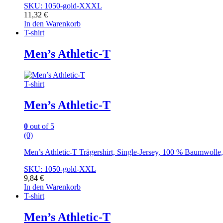
SKU: 1050-gold-XXXL
11,32
€
In den Warenkorb
T-shirt
Men’s Athletic-T
T-shirt
Men’s Athletic-T
0
out of 5
(0)
Men’s Athletic-T Trägershirt, Single-Jersey, 100 % Baumwoll
SKU: 1050-gold-XXL
9,84
€
In den Warenkorb
T-shirt
Men’s Athletic-T