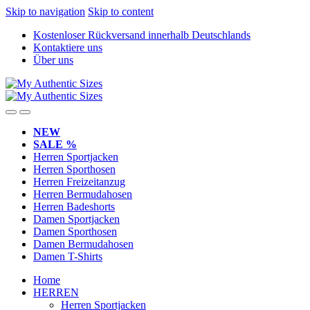
Skip to navigation
Skip to content
Kostenloser Rückversand innerhalb Deutschlands
Kontaktiere uns
Über uns
NEW
SALE %
Herren Sportjacken
Herren Sporthosen
Herren Freizeitanzug
Herren Bermudahosen
Herren Badeshorts
Damen Sportjacken
Damen Sporthosen
Damen Bermudahosen
Damen T-Shirts
Home
HERREN
Herren Sportjacken