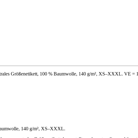
eutrales Größenetikett, 100 % Baumwolle, 140 g/m², XS–XXXL. VE = 1
 % Baumwolle, 140 g/m², XS–XXXL.