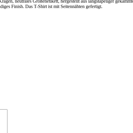
 Kragen, neutrales Größenetikett, hergestellt aus langstapeliger gekäm
idiges Finish. Das T-Shirt ist mit Seitennähten gefertigt.