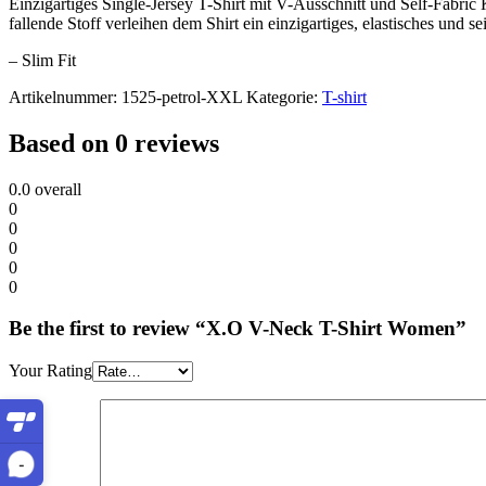
Einzigartiges Single-Jersey T-Shirt mit V-Ausschnitt und Self-Fabric
fallende Stoff verleihen dem Shirt ein einzigartiges, elastisches und se
– Slim Fit
Artikelnummer:
1525-petrol-XXL
Kategorie:
T-shirt
Based on 0 reviews
0.0
overall
0
0
0
0
0
Be the first to review “X.O V-Neck T-Shirt Women”
Your Rating
-