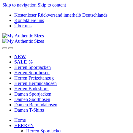
Skip to navigation
Skip to content
Kostenloser Rückversand innerhalb Deutschlands
Kontaktiere uns
Über uns
NEW
SALE %
Herren Sportjacken
Herren Sporthosen
Herren Freizeitanzug
Herren Bermudahosen
Herren Badeshorts
Damen Sportjacken
Damen Sporthosen
Damen Bermudahosen
Damen T-Shirts
Home
HERREN
Herren Sportjacken