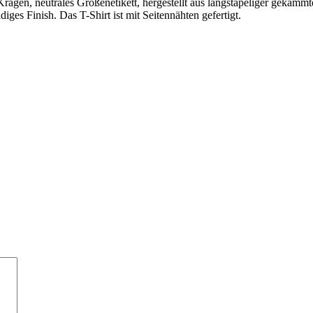
 Kragen, neutrales Größenetikett, hergestellt aus langstapeliger gekäm
idiges Finish. Das T-Shirt ist mit Seitennähten gefertigt.