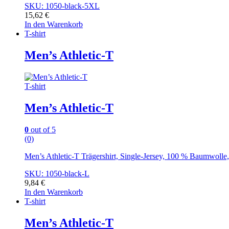
SKU: 1050-black-5XL
15,62
€
In den Warenkorb
T-shirt
Men’s Athletic-T
T-shirt
Men’s Athletic-T
0
out of 5
(0)
Men’s Athletic-T Trägershirt, Single-Jersey, 100 % Baumwoll
SKU: 1050-black-L
9,84
€
In den Warenkorb
T-shirt
Men’s Athletic-T