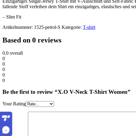
Einzigartiges Single-Jersey T-Shirt mit V-Ausschnitt und Self-Fabric
fallende Stoff verleihen dem Shirt ein einzigartiges, elastisches und se
– Slim Fit
Artikelnummer:
1525-petrol-S
Kategorie:
T-shirt
Based on 0 reviews
0.0
overall
0
0
0
0
0
Be the first to review “X.O V-Neck T-Shirt Women”
Your Rating
-