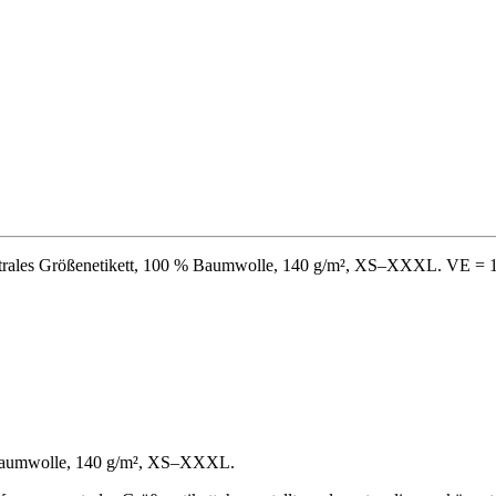
eutrales Größenetikett, 100 % Baumwolle, 140 g/m², XS–XXXL. VE = 1
 % Baumwolle, 140 g/m², XS–XXXL.