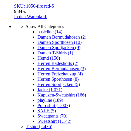
SKU: 1050-fire red-S
9,84
€
In den Warenkorb
Show All Categories
basicline
(14)
Damen Bermudahosen
(2)
Damen Sporthosen
(10)
Damen Sportjacken
(9)
Damen T-Shirts
(1)
Hemd
(150)
Herren Badeshorts
(2)
Herren Bermudahosen
(3)
Herren Freizeitanzug
(4)
Herren Sporthosen
(8)
Herren Sportjacken
(5)
Jacke
(1.071)
Kapuzen-Sweatshirt
(166)
playline
(189)
Polo-shirt
(1.007)
SALE
(5)
Sweatpants
(70)
Sweatshirt
(1.142)
T-shirt
(2.436)