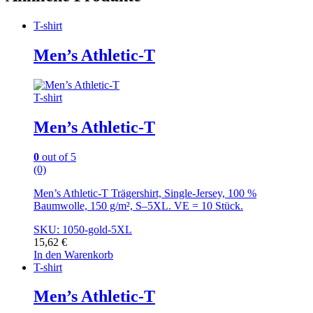
T-shirt
Men’s Athletic-T
T-shirt
Men’s Athletic-T
0
out of 5
(0)
Men’s Athletic-T Trägershirt, Single-Jersey, 100 %
Baumwolle, 150 g/m², S–5XL. VE = 10 Stück.
SKU: 1050-gold-5XL
15,62
€
In den Warenkorb
T-shirt
Men’s Athletic-T