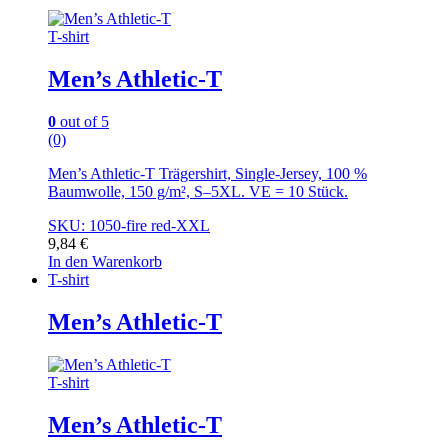
T-shirt
Men’s Athletic-T
0
out of 5
(0)
Men’s Athletic-T Trägershirt, Single-Jersey, 100 %
Baumwolle, 150 g/m², S–5XL. VE = 10 Stück.
SKU: 1050-fire red-XXL
9,84
€
In den Warenkorb
T-shirt
Men’s Athletic-T
T-shirt
Men’s Athletic-T