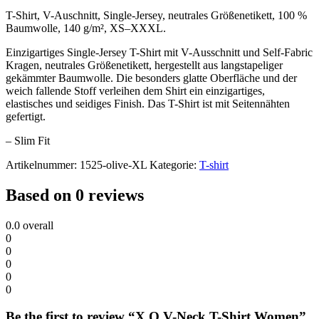
Women
quantity
T-Shirt, V-Auschnitt, Single-Jersey, neutrales Größenetikett, 100 %
Baumwolle, 140 g/m², XS–XXXL.
Einzigartiges Single-Jersey T-Shirt mit V-Ausschnitt und Self-Fabric
Kragen, neutrales Größenetikett, hergestellt aus langstapeliger
gekämmter Baumwolle. Die besonders glatte Oberfläche und der
weich fallende Stoff verleihen dem Shirt ein einzigartiges,
elastisches und seidiges Finish. Das T-Shirt ist mit Seitennähten
gefertigt.
– Slim Fit
Artikelnummer:
1525-olive-XL
Kategorie:
T-shirt
Based on 0 reviews
0.0
overall
0
0
0
0
0
Be the first to review “X.O V-Neck T-Shirt Women”