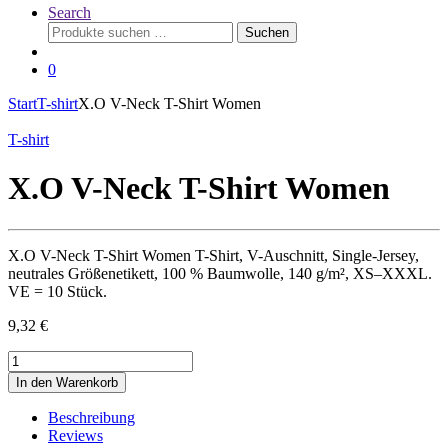
Search
Suchen
Suchen
nach:
0
Start
T-shirt
X.O V-Neck T-Shirt Women
T-shirt
X.O V-Neck T-Shirt Women
X.O V-Neck T-Shirt Women T-Shirt, V-Auschnitt, Single-Jersey,
neutrales Größenetikett, 100 % Baumwolle, 140 g/m², XS–XXXL.
VE = 10 Stück.
9,32
€
X.O
V-
In den Warenkorb
Neck
T-
Beschreibung
Shirt
Reviews