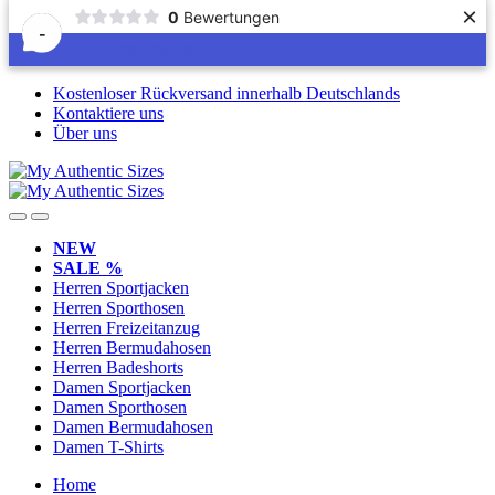
×
0
Bewertungen
-
Skip
Skip
Kostenloser Rückversand innerhalb Deutschlands
to
to
Kontaktiere uns
navigation
content
Über uns
NEW
SALE %
Herren Sportjacken
Herren Sporthosen
Herren Freizeitanzug
Herren Bermudahosen
Herren Badeshorts
Damen Sportjacken
Damen Sporthosen
Damen Bermudahosen
Damen T-Shirts
Home