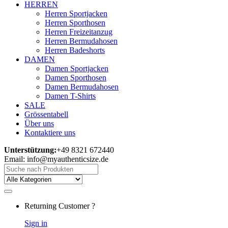
HERREN
Herren Sportjacken
Herren Sporthosen
Herren Freizeitanzug
Herren Bermudahosen
Herren Badeshorts
DAMEN
Damen Sportjacken
Damen Sporthosen
Damen Bermudahosen
Damen T-Shirts
SALE
Grössentabell
Über uns
Kontaktiere uns
Unterstützung:
+49 8321 672440
Email: info@myauthenticsize.de
Search
for:
Returning Customer ?
Sign in