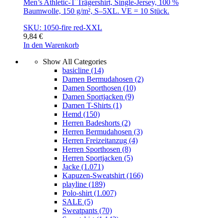
Men’s Athletic-T Trägershirt, Single-Jersey, 100 %
Baumwolle, 150 g/m², S–5XL. VE = 10 Stück.
SKU: 1050-fire red-XXL
9,84
€
In den Warenkorb
Show All Categories
basicline
(14)
Damen Bermudahosen
(2)
Damen Sporthosen
(10)
Damen Sportjacken
(9)
Damen T-Shirts
(1)
Hemd
(150)
Herren Badeshorts
(2)
Herren Bermudahosen
(3)
Herren Freizeitanzug
(4)
Herren Sporthosen
(8)
Herren Sportjacken
(5)
Jacke
(1.071)
Kapuzen-Sweatshirt
(166)
playline
(189)
Polo-shirt
(1.007)
SALE
(5)
Sweatpants
(70)