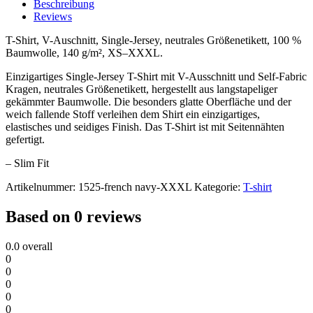
Beschreibung
Reviews
T-Shirt, V-Auschnitt, Single-Jersey, neutrales Größenetikett, 100 %
Baumwolle, 140 g/m², XS–XXXL.
Einzigartiges Single-Jersey T-Shirt mit V-Ausschnitt und Self-Fabric
Kragen, neutrales Größenetikett, hergestellt aus langstapeliger
gekämmter Baumwolle. Die besonders glatte Oberfläche und der
weich fallende Stoff verleihen dem Shirt ein einzigartiges,
elastisches und seidiges Finish. Das T-Shirt ist mit Seitennähten
gefertigt.
– Slim Fit
Artikelnummer:
1525-french navy-XXXL
Kategorie:
T-shirt
Based on 0 reviews
0.0
overall
0
0
0
0
0