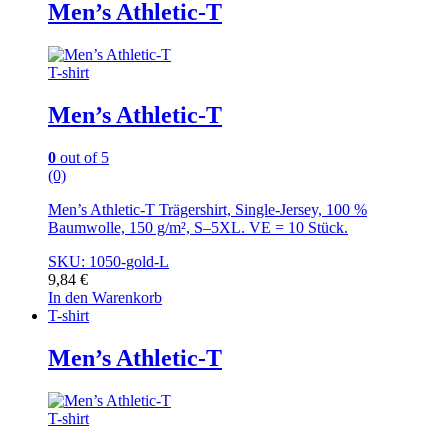
Men’s Athletic-T
T-shirt
Men’s Athletic-T
0
out of 5
(0)
Men’s Athletic-T Trägershirt, Single-Jersey, 100 %
Baumwolle, 150 g/m², S–5XL. VE = 10 Stück.
SKU: 1050-gold-L
9,84
€
In den Warenkorb
T-shirt
Men’s Athletic-T
T-shirt