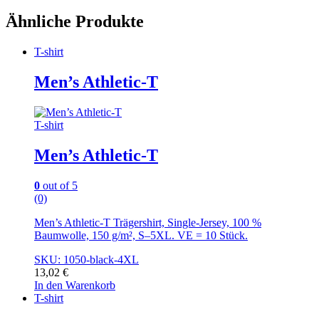
Ähnliche Produkte
T-shirt
Men’s Athletic-T
T-shirt
Men’s Athletic-T
0
out of 5
(0)
Men’s Athletic-T Trägershirt, Single-Jersey, 100 %
Baumwolle, 150 g/m², S–5XL. VE = 10 Stück.
SKU: 1050-black-4XL
13,02
€
In den Warenkorb
T-shirt