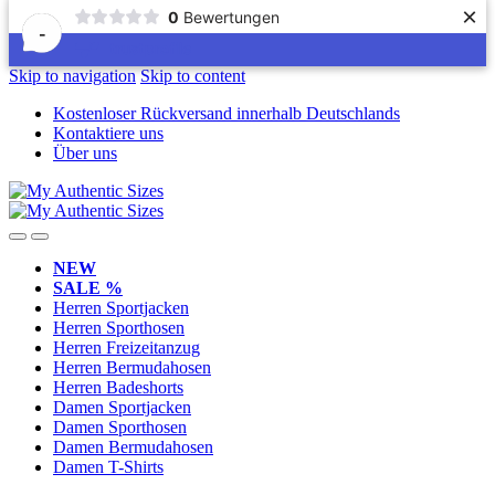
×
0
Bewertungen
-
Skip to navigation
Skip to content
Kostenloser Rückversand innerhalb Deutschlands
Kontaktiere uns
Über uns
NEW
SALE %
Herren Sportjacken
Herren Sporthosen
Herren Freizeitanzug
Herren Bermudahosen
Herren Badeshorts
Damen Sportjacken
Damen Sporthosen
Damen Bermudahosen
Damen T-Shirts