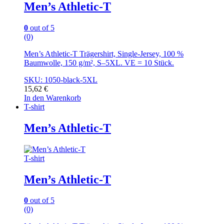
Men’s Athletic-T
0
out of 5
(0)
Men’s Athletic-T Trägershirt, Single-Jersey, 100 %
Baumwolle, 150 g/m², S–5XL. VE = 10 Stück.
SKU: 1050-black-5XL
15,62
€
In den Warenkorb
T-shirt
Men’s Athletic-T
T-shirt
Men’s Athletic-T
0
out of 5
(0)