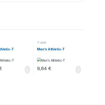
T-shirt
hletic-T
Men’s Athletic-T
€
9,84
€