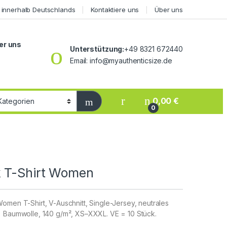
 innerhalb Deutschlands
Kontaktiere uns
Über uns
er uns
Unterstützung:
+49 8321 672440
Email: info@myauthenticsize.de
0,00
€
0
 T-Shirt Women
omen T-Shirt, V-Auschnitt, Single-Jersey, neutrales
% Baumwolle, 140 g/m², XS–XXXL. VE = 10 Stück.