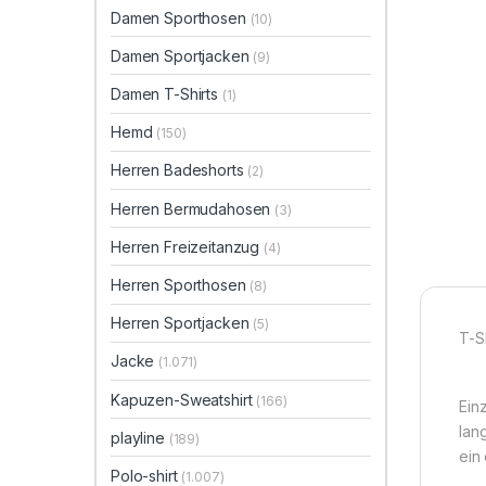
Damen Sporthosen
(10)
Damen Sportjacken
(9)
Damen T-Shirts
(1)
Hemd
(150)
Herren Badeshorts
(2)
Herren Bermudahosen
(3)
Herren Freizeitanzug
(4)
Herren Sporthosen
(8)
Herren Sportjacken
(5)
T-S
Jacke
(1.071)
Kapuzen-Sweatshirt
(166)
Ein
lan
playline
(189)
ein 
Polo-shirt
(1.007)