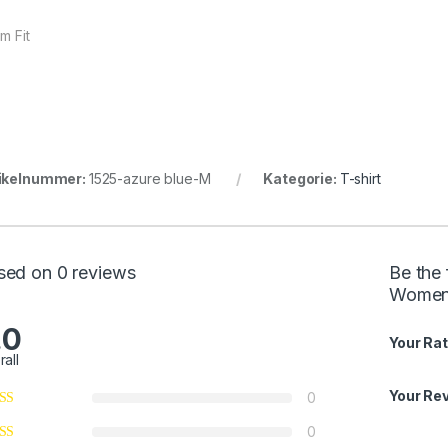
im Fit
ikelnummer:
1525-azure blue-M
Kategorie:
T-shirt
sed on 0 reviews
Be the 
Women
.0
Your Rat
rall
Your Re
0
0