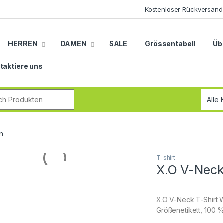
Kostenloser Rückversand
HERREN
DAMEN
SALE
Grössentabell
Üb
taktiere uns
r:
n
T-shirt
X.O V-Neck
X.O V-Neck T-Shirt W
Größenetikett, 100 