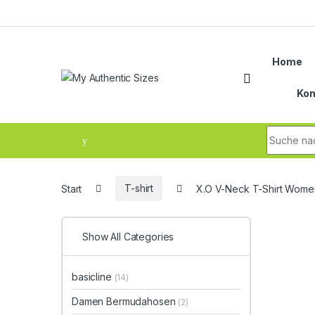
Skip to navigation
Skip to content
Home
Kon
Search fo
Start
T-shirt
X.O V-Neck T-Shirt Wome
Show All Categories
basicline
(14)
Damen Bermudahosen
(2)