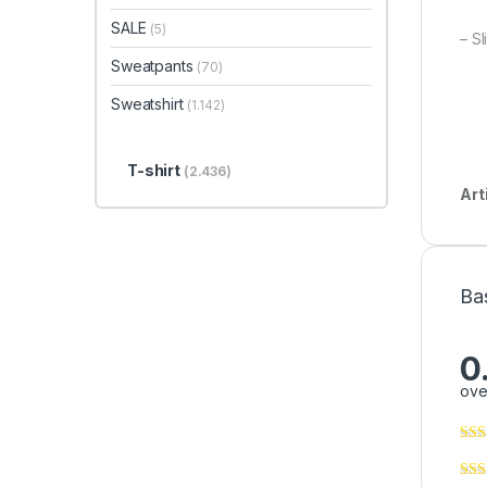
SALE
(5)
– Sl
Sweatpants
(70)
Sweatshirt
(1.142)
T-shirt
(2.436)
Art
Ba
0
ove