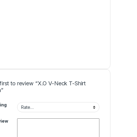
first to review “X.O V-Neck T-Shirt
”
ing
view