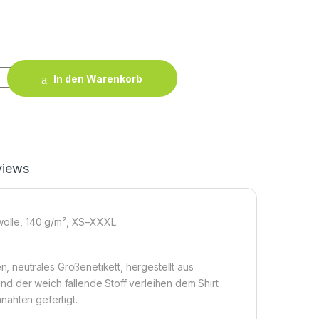
t Women quantity
In den Warenkorb
views
mwolle, 140 g/m², XS–XXXL.
n, neutrales Größenetikett, hergestellt aus
d der weich fallende Stoff verleihen dem Shirt
nnähten gefertigt.