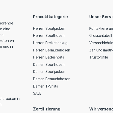
Produktkategorie
Unser Serv
ehörende
Herren Sportjacken
Kontaktiere un
n eine
hen
Herren Sporthosen
Grössentabell
ieten wir
Herren Freizeitanzug
Versandrichtli
n und in
Herren Bermudahosen
Zahlungsmeth
Herren Badeshorts
Trustprofile
Damen Sporthosen
Damen Sportjacken
Damen Bermudahosen
Damen T-Shirts
SALE
d arbeiten in
n.
Zertifizierung
Wir versend