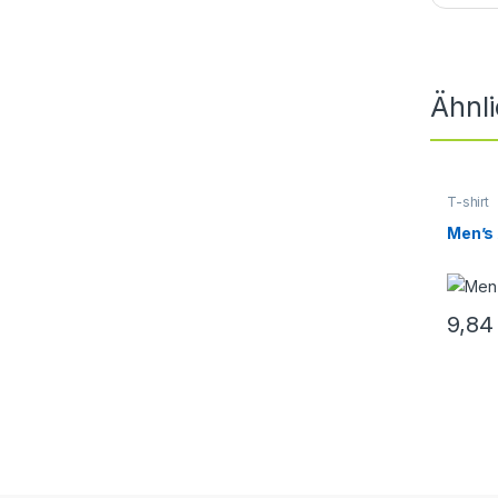
Ähnl
T-shirt
Men’s 
9,8