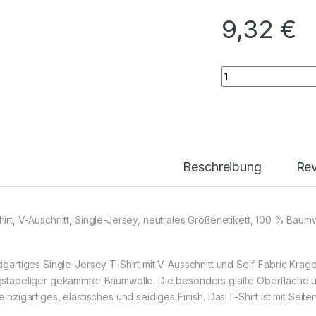
9,32
€
X.O V-Neck T-Shir
Beschreibung
Re
hirt, V-Auschnitt, Single-Jersey, neutrales Größenetikett, 100 % Bau
zigartiges Single-Jersey T-Shirt mit V-Ausschnitt und Self-Fabric Krage
gstapeliger gekämmter Baumwolle. Die besonders glatte Oberfläche un
einzigartiges, elastisches und seidiges Finish. Das T-Shirt ist mit Seite