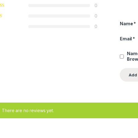
0
0
Name
*
0
Email
*
Name
Brow
There are no reviews yet.