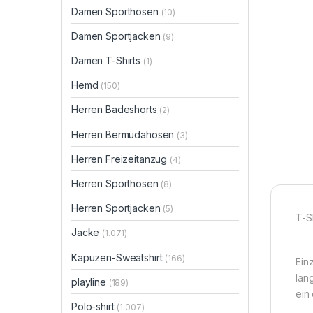
Damen Sporthosen
(10)
Damen Sportjacken
(9)
Damen T-Shirts
(1)
Hemd
(150)
Herren Badeshorts
(2)
Herren Bermudahosen
(3)
Herren Freizeitanzug
(4)
Herren Sporthosen
(8)
Herren Sportjacken
(5)
T-S
Jacke
(1.071)
Kapuzen-Sweatshirt
(166)
Ein
lan
playline
(189)
ein 
Polo-shirt
(1.007)