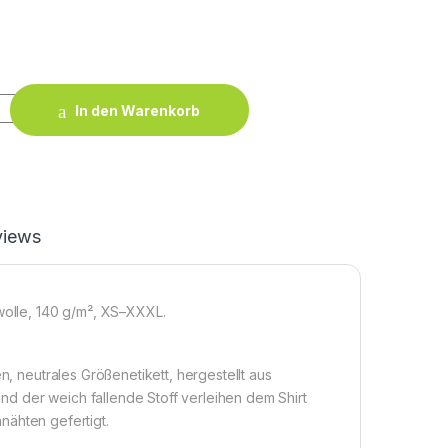
t Women quantity
In den Warenkorb
views
mwolle, 140 g/m², XS–XXXL.
n, neutrales Größenetikett, hergestellt aus
d der weich fallende Stoff verleihen dem Shirt
nnähten gefertigt.