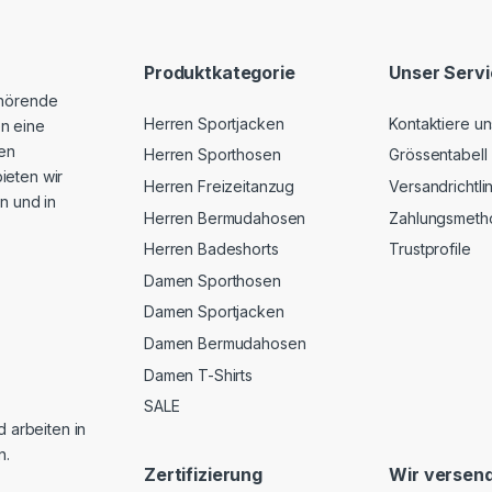
Produktkategorie
Unser Serv
ehörende
Herren Sportjacken
Kontaktiere un
n eine
hen
Herren Sporthosen
Grössentabell
ieten wir
Herren Freizeitanzug
Versandrichtli
n und in
Herren Bermudahosen
Zahlungsmeth
Herren Badeshorts
Trustprofile
Damen Sporthosen
Damen Sportjacken
Damen Bermudahosen
Damen T-Shirts
SALE
d arbeiten in
n.
Zertifizierung
Wir versend