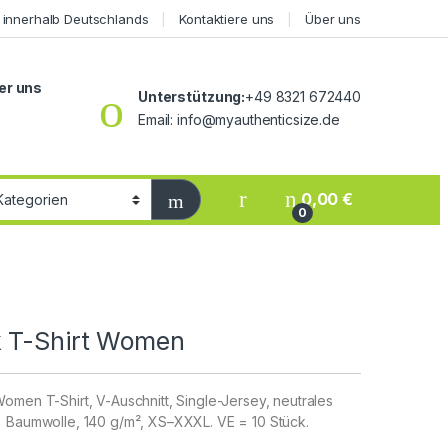
 innerhalb Deutschlands
Kontaktiere uns
Über uns
er uns
Unterstützung:
+49 8321 672440
Email: info@myauthenticsize.de
0,00
€
0
 T-Shirt Women
omen T-Shirt, V-Auschnitt, Single-Jersey, neutrales
% Baumwolle, 140 g/m², XS–XXXL. VE = 10 Stück.