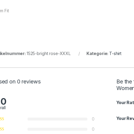
im Fit
ikelnummer:
1525-bright rose-XXXL
Kategorie:
T-shirt
sed on 0 reviews
Be the 
Women
.0
Your Rat
rall
Your Re
0
0