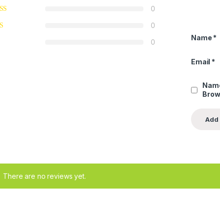
0
0
Name
*
0
Email
*
Name
Brow
There are no reviews yet.