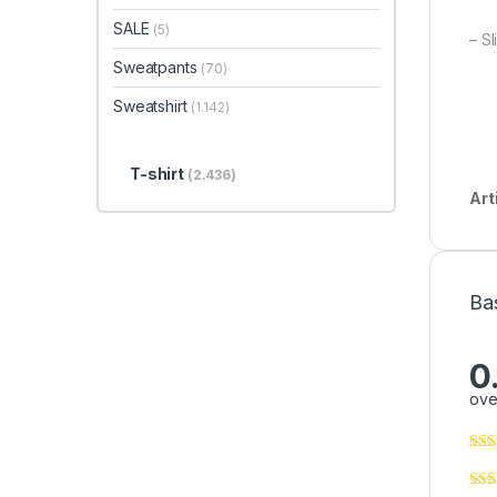
SALE
(5)
– Sl
Sweatpants
(70)
Sweatshirt
(1.142)
T-shirt
(2.436)
Art
Ba
0
ove