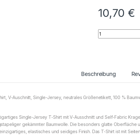
10,70
€
X.O V-Neck T-Shir
Beschreibung
Re
hirt, V-Auschnitt, Single-Jersey, neutrales Größenetikett, 100 % Bau
zigartiges Single-Jersey T-Shirt mit V-Ausschnitt und Self-Fabric Krage
gstapeliger gekämmter Baumwolle. Die besonders glatte Oberfläche un
einzigartiges, elastisches und seidiges Finish. Das T-Shirt ist mit Seite