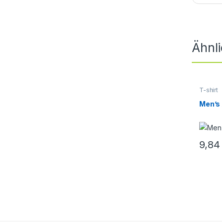
Ähnl
T-shirt
Men’s 
9,8