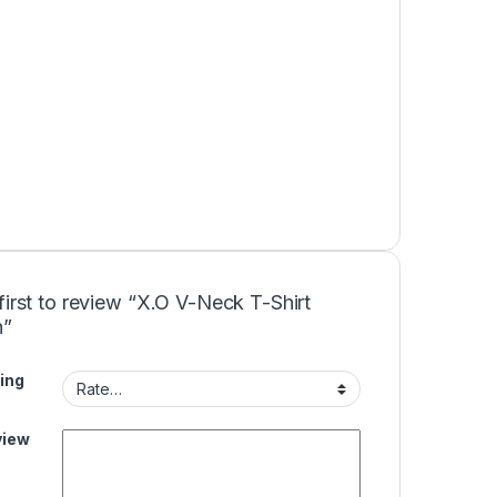
first to review “X.O V-Neck T-Shirt
”
ing
view