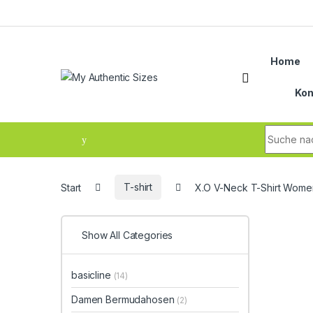
Skip to navigation
Skip to content
Home
Kon
Search fo
Start
T-shirt
X.O V-Neck T-Shirt Wome
Show All Categories
basicline
(14)
Damen Bermudahosen
(2)