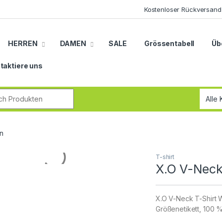
Kostenloser Rückversand
HERREN
DAMEN
SALE
Grössentabell
Üb
taktiere uns
r:
n
T-shirt
X.O V-Neck
X.O V-Neck T-Shirt W
Größenetikett, 100 