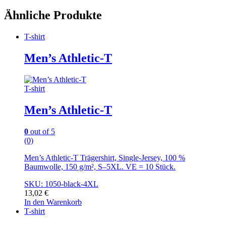
Ähnliche Produkte
T-shirt
Men’s Athletic-T
T-shirt
Men’s Athletic-T
0
out of 5
(0)
Men’s Athletic-T Trägershirt, Single-Jersey, 100 %
Baumwolle, 150 g/m², S–5XL. VE = 10 Stück.
SKU: 1050-black-4XL
13,02
€
In den Warenkorb
T-shirt