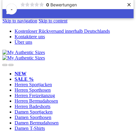
×
0
Bewertungen
-
Skip to navigation
Skip to content
Kostenloser Rückversand innerhalb Deutschlands
Kontaktiere uns
Über uns
NEW
SALE %
Herren Sportjacken
Herren Sporthosen
Herren Freizeitanzug
Herren Bermudahosen
Herren Badeshorts
Damen Sportjacken
Damen Sporthosen
Damen Bermudahosen
Damen T-Shirts