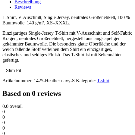
Beschreibung
Reviews
T-Shirt, V-Auschnitt, Single-Jersey, neutrales Größenetikett, 100 %
Baumwolle, 140 g/m², XS–XXXL.
Einzigartiges Single-Jersey T-Shirt mit V-Ausschnitt und Self-Fabric
Kragen, neutrales Größenetikett, hergestellt aus langstapeliger
gekämmter Baumwolle. Die besonders glatte Oberfläche und der
weich fallende Stoff verleihen dem Shirt ein einzigartiges,
elastisches und seidiges Finish. Das T-Shirt ist mit Seitennähten
gefertigt.
– Slim Fit
Artikelnummer:
1425-Heather navy-S
Kategorie:
T-shirt
Based on 0 reviews
0.0
overall
0
0
0
0
0