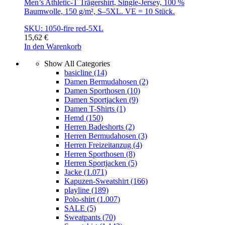
Men’s Athletic-T Trägershirt, Single-Jersey, 100 %
Baumwolle, 150 g/m², S–5XL. VE = 10 Stück.
SKU: 1050-fire red-5XL
15,62
€
In den Warenkorb
Show All Categories
basicline
(14)
Damen Bermudahosen
(2)
Damen Sporthosen
(10)
Damen Sportjacken
(9)
Damen T-Shirts
(1)
Hemd
(150)
Herren Badeshorts
(2)
Herren Bermudahosen
(3)
Herren Freizeitanzug
(4)
Herren Sporthosen
(8)
Herren Sportjacken
(5)
Jacke
(1.071)
Kapuzen-Sweatshirt
(166)
playline
(189)
Polo-shirt
(1.007)
SALE
(5)
Sweatpants
(70)