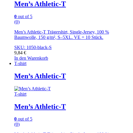
Men’s Athletic-T
0
out of 5
(0)
Men’s Athletic-T Trägershirt, Single-Jersey, 100 %
Baumwolle, 150 g/m², S–5XL. VE = 10 Stück.
SKU: 1050-black-S
9,84
€
In den Warenkorb
T-shirt
Men’s Athletic-T
T-shirt
Men’s Athletic-T
0
out of 5
(0)