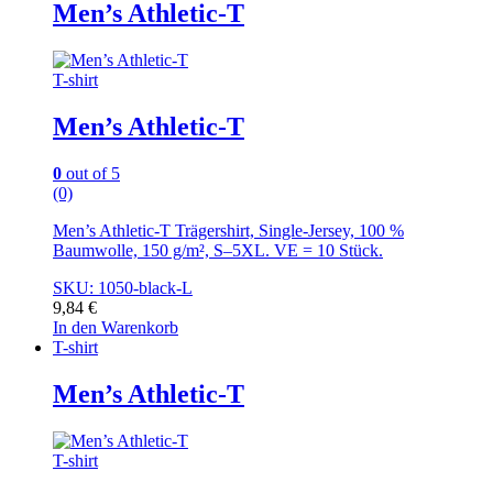
Men’s Athletic-T
T-shirt
Men’s Athletic-T
0
out of 5
(0)
Men’s Athletic-T Trägershirt, Single-Jersey, 100 %
Baumwolle, 150 g/m², S–5XL. VE = 10 Stück.
SKU: 1050-black-L
9,84
€
In den Warenkorb
T-shirt
Men’s Athletic-T
T-shirt