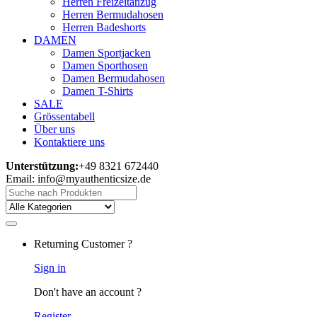
Herren Freizeitanzug
Herren Bermudahosen
Herren Badeshorts
DAMEN
Damen Sportjacken
Damen Sporthosen
Damen Bermudahosen
Damen T-Shirts
SALE
Grössentabell
Über uns
Kontaktiere uns
Unterstützung:
+49 8321 672440
Email: info@myauthenticsize.de
Search
for:
Returning Customer ?
Sign in
Don't have an account ?
Register