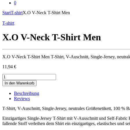
0
Start
T-shirt
X.O V-Neck T-Shirt Men
T-shirt
X.O V-Neck T-Shirt Men
X.O V-Neck T-Shirt Men T-Shirt, V-Auschnitt, Single-Jersey, neut
11,94
€
X.O
V-
In den Warenkorb
Neck
T-
Beschreibung
Shirt
Reviews
Men
quantity
T-Shirt, V-Auschnitt, Single-Jersey, neutrales Größenetikett, 100
Einzigartiges Single-Jersey T-Shirt mit V-Ausschnitt und Self-Fabric
fallende Stoff verleihen dem Shirt ein einzigartiges, elastisches und se