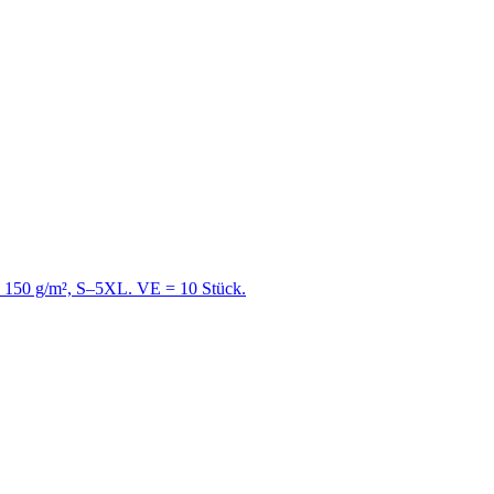
e, 150 g/m², S–5XL. VE = 10 Stück.