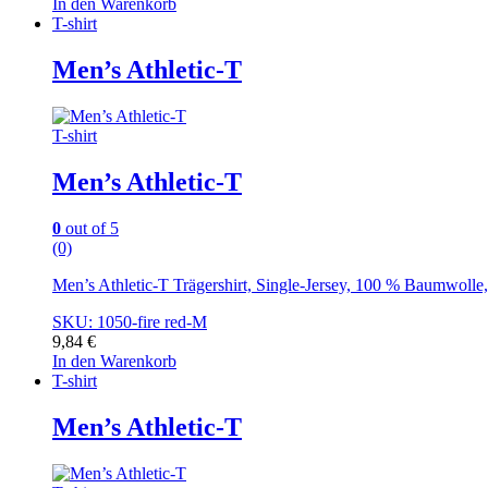
In den Warenkorb
T-shirt
Men’s Athletic-T
T-shirt
Men’s Athletic-T
0
out of 5
(0)
Men’s Athletic-T Trägershirt, Single-Jersey, 100 % Baumwoll
SKU: 1050-fire red-M
9,84
€
In den Warenkorb
T-shirt
Men’s Athletic-T