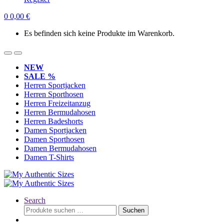
0
0,00
€
Es befinden sich keine Produkte im Warenkorb.
NEW
SALE %
Herren Sportjacken
Herren Sporthosen
Herren Freizeitanzug
Herren Bermudahosen
Herren Badeshorts
Damen Sportjacken
Damen Sporthosen
Damen Bermudahosen
Damen T-Shirts
Search
Suchen
Suchen
nach: