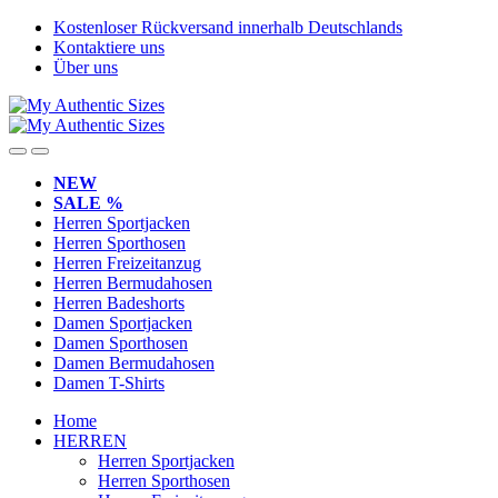
Skip
Skip
Kostenloser Rückversand innerhalb Deutschlands
to
to
Kontaktiere uns
navigation
content
Über uns
NEW
SALE %
Herren Sportjacken
Herren Sporthosen
Herren Freizeitanzug
Herren Bermudahosen
Herren Badeshorts
Damen Sportjacken
Damen Sporthosen
Damen Bermudahosen
Damen T-Shirts
Home
HERREN
Herren Sportjacken
Herren Sporthosen