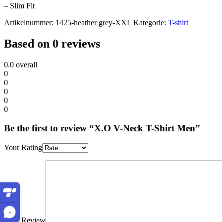
– Slim Fit
Artikelnummer:
1425-heather grey-XXL
Kategorie:
T-shirt
Based on 0 reviews
0.0
overall
0
0
0
0
0
Be the first to review “X.O V-Neck T-Shirt Men”
Your Rating
-
Your Review