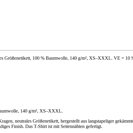
rales Größenetikett, 100 % Baumwolle, 140 g/m², XS–XXXL. VE = 10 S
 % Baumwolle, 140 g/m², XS–XXXL.
 Kragen, neutrales Größenetikett, hergestellt aus langstapeliger gekäm
idiges Finish. Das T-Shirt ist mit Seitennähten gefertigt.