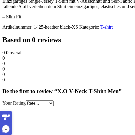
Einzigartiges Single-Jersey T-Shirt mit V-Ausschnitt und Self-Fabric
fallende Stoff verleihen dem Shirt ein einzigartiges, elastisches und se
– Slim Fit
Artikelnummer:
1425-heather black-XS
Kategorie:
T-shirt
Based on 0 reviews
0.0
overall
0
0
0
0
0
Be the first to review “X.O V-Neck T-Shirt Men”
Your Rating
-