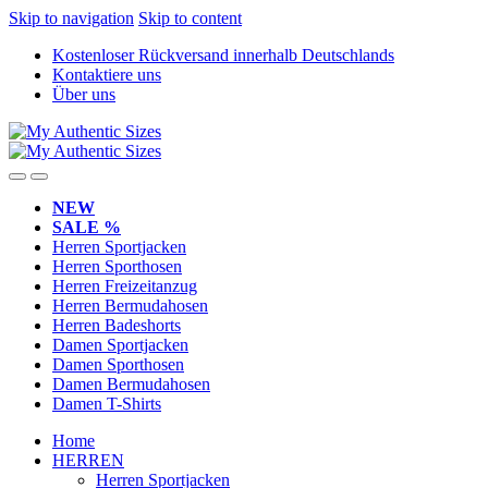
Skip to navigation
Skip to content
Kostenloser Rückversand innerhalb Deutschlands
Kontaktiere uns
Über uns
NEW
SALE %
Herren Sportjacken
Herren Sporthosen
Herren Freizeitanzug
Herren Bermudahosen
Herren Badeshorts
Damen Sportjacken
Damen Sporthosen
Damen Bermudahosen
Damen T-Shirts
Home
HERREN
Herren Sportjacken