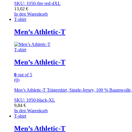
SKU: 1050-fire red-4XL
13,02
€
In den Warenkorb
T-shirt
Men’s Athletic-T
T-shirt
Men’s Athletic-T
0
out of 5
(0)
Men’s Athletic-T Trägershirt, Single-Jersey, 100 % Baumwoll
SKU: 1050-black-XL
9,84
€
In den Warenkorb
T-shirt
Men’s Athletic-T