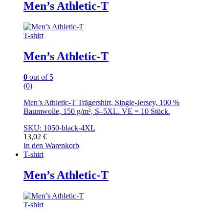
Men’s Athletic-T
T-shirt
Men’s Athletic-T
0
out of 5
(0)
Men’s Athletic-T Trägershirt, Single-Jersey, 100 %
Baumwolle, 150 g/m², S–5XL. VE = 10 Stück.
SKU: 1050-black-4XL
13,02
€
In den Warenkorb
T-shirt
Men’s Athletic-T
T-shirt