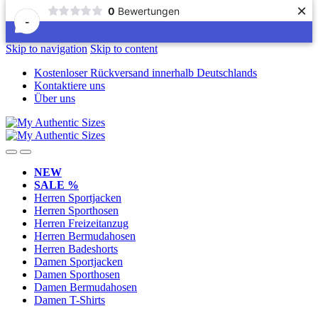
×
0
Bewertungen
-
Skip to navigation
Skip to content
Kostenloser Rückversand innerhalb Deutschlands
Kontaktiere uns
Über uns
NEW
SALE %
Herren Sportjacken
Herren Sporthosen
Herren Freizeitanzug
Herren Bermudahosen
Herren Badeshorts
Damen Sportjacken
Damen Sporthosen
Damen Bermudahosen
Damen T-Shirts