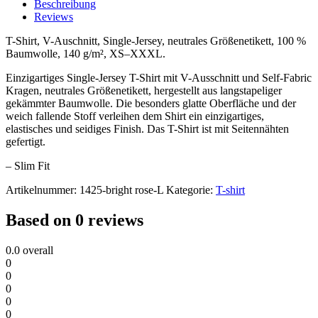
Beschreibung
Reviews
T-Shirt, V-Auschnitt, Single-Jersey, neutrales Größenetikett, 100 %
Baumwolle, 140 g/m², XS–XXXL.
Einzigartiges Single-Jersey T-Shirt mit V-Ausschnitt und Self-Fabric
Kragen, neutrales Größenetikett, hergestellt aus langstapeliger
gekämmter Baumwolle. Die besonders glatte Oberfläche und der
weich fallende Stoff verleihen dem Shirt ein einzigartiges,
elastisches und seidiges Finish. Das T-Shirt ist mit Seitennähten
gefertigt.
– Slim Fit
Artikelnummer:
1425-bright rose-L
Kategorie:
T-shirt
Based on 0 reviews
0.0
overall
0
0
0
0
0