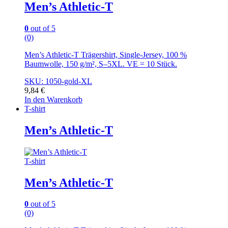
Men’s Athletic-T
0
out of 5
(0)
Men’s Athletic-T Trägershirt, Single-Jersey, 100 %
Baumwolle, 150 g/m², S–5XL. VE = 10 Stück.
SKU: 1050-gold-XL
9,84
€
In den Warenkorb
T-shirt
Men’s Athletic-T
T-shirt
Men’s Athletic-T
0
out of 5
(0)