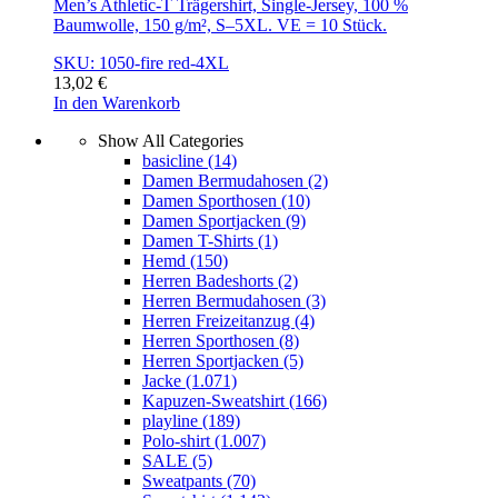
Men’s Athletic-T Trägershirt, Single-Jersey, 100 %
Baumwolle, 150 g/m², S–5XL. VE = 10 Stück.
SKU: 1050-fire red-4XL
13,02
€
In den Warenkorb
Show All Categories
basicline
(14)
Damen Bermudahosen
(2)
Damen Sporthosen
(10)
Damen Sportjacken
(9)
Damen T-Shirts
(1)
Hemd
(150)
Herren Badeshorts
(2)
Herren Bermudahosen
(3)
Herren Freizeitanzug
(4)
Herren Sporthosen
(8)
Herren Sportjacken
(5)
Jacke
(1.071)
Kapuzen-Sweatshirt
(166)
playline
(189)
Polo-shirt
(1.007)
SALE
(5)
Sweatpants
(70)