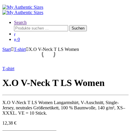
Search
Suchen
Suchen
nach:
0
Start
T-shirt
X.O V-Neck T LS Women
T-shirt
X.O V-Neck T LS Women
X.O V-Neck T LS Women Langarmshirt, V-Auschnitt, Single-
Jersey, neutrales Größenetikett, 100 % Baumwolle, 140 g/m², XS–
XXXL. VE = 10 Stück.
12,38
€