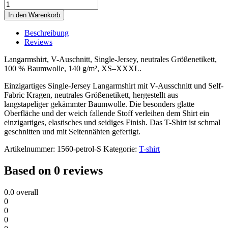
X.O
V-
In den Warenkorb
Neck
T
Beschreibung
LS
Reviews
Women
quantity
Langarmshirt, V-Auschnitt, Single-Jersey, neutrales Größenetikett,
100 % Baumwolle, 140 g/m², XS–XXXL.
Einzigartiges Single-Jersey Langarmshirt mit V-Ausschnitt und Self-
Fabric Kragen, neutrales Größenetikett, hergestellt aus
langstapeliger gekämmter Baumwolle. Die besonders glatte
Oberfläche und der weich fallende Stoff verleihen dem Shirt ein
einzigartiges, elastisches und seidiges Finish. Das T-Shirt ist schmal
geschnitten und mit Seitennähten gefertigt.
Artikelnummer:
1560-petrol-S
Kategorie:
T-shirt
Based on 0 reviews
0.0
overall
0
0
0