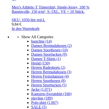
Men’s Athletic-T Trägershirt, Single-Jersey, 100 %
Baumwolle, 150 g/m², S–5XL. VE = 10 Stück.
SKU: 1050-fire red-L
9,84
€
In den Warenkorb
Show All Categories
basicline
(14)
Damen Bermudahosen
(2)
Damen Sporthosen
(10)
Damen Sportjacken
(9)
Damen T-Shirts
(1)
Hemd
(150)
Herren Badeshorts
(2)
Herren Bermudahosen
(3)
Herren Freizeitanzug
(4)
Herren Sporthosen
(8)
Herren Sportjacken
(5)
Jacke
(1.071)
Kapuzen-Sweatshirt
(166)
playline
(189)
Polo-shirt
(1.007)
SALE
(5)