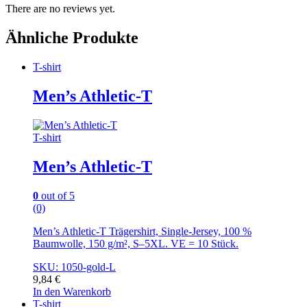
There are no reviews yet.
Ähnliche Produkte
T-shirt
Men’s Athletic-T
T-shirt
Men’s Athletic-T
0
out of 5
(0)
Men’s Athletic-T Trägershirt, Single-Jersey, 100 %
Baumwolle, 150 g/m², S–5XL. VE = 10 Stück.
SKU: 1050-gold-L
9,84
€
In den Warenkorb
T-shirt