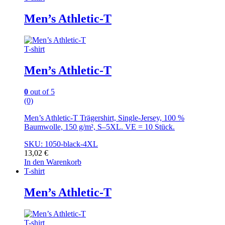
Men’s Athletic-T
T-shirt
Men’s Athletic-T
0
out of 5
(0)
Men’s Athletic-T Trägershirt, Single-Jersey, 100 %
Baumwolle, 150 g/m², S–5XL. VE = 10 Stück.
SKU: 1050-black-4XL
13,02
€
In den Warenkorb
T-shirt
Men’s Athletic-T
T-shirt