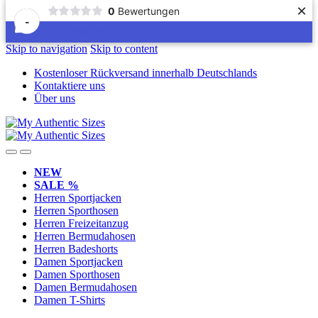
×
0
Bewertungen
-
Skip to navigation
Skip to content
Kostenloser Rückversand innerhalb Deutschlands
Kontaktiere uns
Über uns
NEW
SALE %
Herren Sportjacken
Herren Sporthosen
Herren Freizeitanzug
Herren Bermudahosen
Herren Badeshorts
Damen Sportjacken
Damen Sporthosen
Damen Bermudahosen
Damen T-Shirts