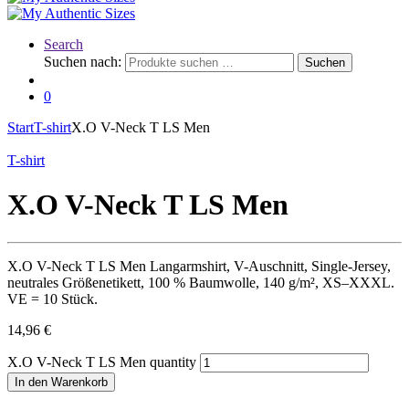
Search
Suchen nach:
Suchen
0
Start
T-shirt
X.O V-Neck T LS Men
T-shirt
X.O V-Neck T LS Men
X.O V-Neck T LS Men Langarmshirt, V-Auschnitt, Single-Jersey,
neutrales Größenetikett, 100 % Baumwolle, 140 g/m², XS–XXXL.
VE = 10 Stück.
14,96
€
X.O V-Neck T LS Men quantity
In den Warenkorb