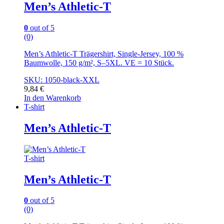
Men’s Athletic-T
0
out of 5
(0)
Men’s Athletic-T Trägershirt, Single-Jersey, 100 %
Baumwolle, 150 g/m², S–5XL. VE = 10 Stück.
SKU: 1050-black-XXL
9,84
€
In den Warenkorb
T-shirt
Men’s Athletic-T
T-shirt
Men’s Athletic-T
0
out of 5
(0)