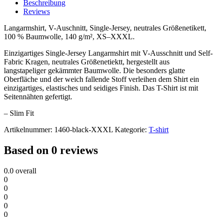
Beschreibung
Reviews
Langarmshirt, V-Auschnitt, Single-Jersey, neutrales Größenetikett,
100 % Baumwolle, 140 g/m², XS–XXXL.
Einzigartiges Single-Jersey Langarmshirt mit V-Ausschnitt und Self-
Fabric Kragen, neutrales Größenetiektt, hergestellt aus
langstapeliger gekämmter Baumwolle. Die besonders glatte
Oberfläche und der weich fallende Stoff verleihen dem Shirt ein
einzigartiges, elastisches und seidiges Finish. Das T-Shirt ist mit
Seitennähten gefertigt.
– Slim Fit
Artikelnummer:
1460-black-XXXL
Kategorie:
T-shirt
Based on 0 reviews
0.0
overall
0
0
0
0
0