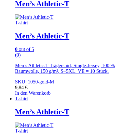
Men’s Athletic-T
T-shirt
Men’s Athletic-T
0
out of 5
(0)
Men’s Athletic-T Trägershirt, Single-Jersey, 100 %
Baumwolle, 150 g/m², S–5XL. VE = 10 Stück.
SKU: 1050-gold-M
9,84
€
In den Warenkorb
T-shirt
Men’s Athletic-T
T-shirt