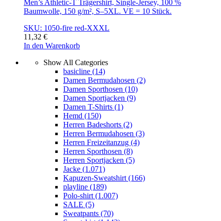
Men’s Athletic-T Trägershirt, Single-Jersey, 100 %
Baumwolle, 150 g/m², S–5XL. VE = 10 Stück.
SKU: 1050-fire red-XXXL
11,32
€
In den Warenkorb
Show All Categories
basicline
(14)
Damen Bermudahosen
(2)
Damen Sporthosen
(10)
Damen Sportjacken
(9)
Damen T-Shirts
(1)
Hemd
(150)
Herren Badeshorts
(2)
Herren Bermudahosen
(3)
Herren Freizeitanzug
(4)
Herren Sporthosen
(8)
Herren Sportjacken
(5)
Jacke
(1.071)
Kapuzen-Sweatshirt
(166)
playline
(189)
Polo-shirt
(1.007)
SALE
(5)
Sweatpants
(70)