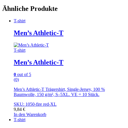
Ähnliche Produkte
T-shirt
Men’s Athletic-T
T-shirt
Men’s Athletic-T
0
out of 5
(0)
Men’s Athletic-T Trägershirt, Single-Jersey, 100 %
Baumwolle, 150 g/m², S–5XL. VE = 10 Stück.
SKU: 1050-fire red-XL
9,84
€
In den Warenkorb
T-shirt