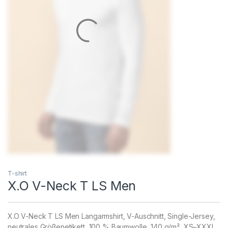
T-shirt
X.O V-Neck T LS Men
X.O V-Neck T LS Men Langarmshirt, V-Auschnitt, Single-Jersey,
neutrales Größenetikett, 100 % Baumwolle, 140 g/m², XS–XXXL.