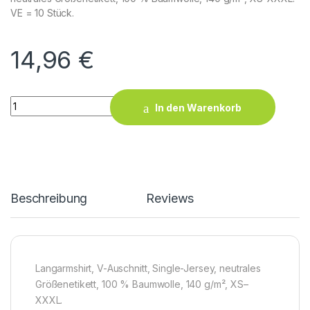
VE = 10 Stück.
14,96
€
X.O V-Neck T LS Men quantity
In den Warenkorb
Beschreibung
Reviews
Langarmshirt, V-Auschnitt, Single-Jersey, neutrales
Größenetikett, 100 % Baumwolle, 140 g/m², XS–
XXXL.