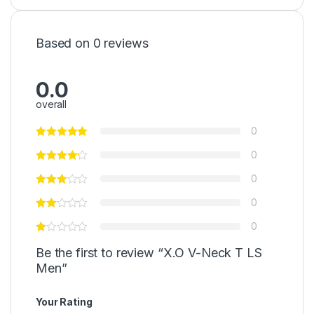
Based on 0 reviews
0.0
overall
0
0
0
0
0
Be the first to review “X.O V-Neck T LS
Men”
Your Rating