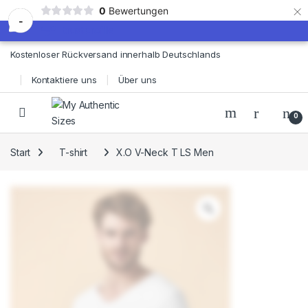
×
0
Bewertungen
-
Skip to navigation
Skip to content
Kostenloser Rückversand innerhalb Deutschlands
Kontaktiere uns
Über uns
0
Start
T-shirt
X.O V-Neck T LS Men