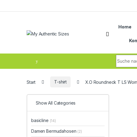
Skip to navigation
Skip to content
Home
Kon
Search fo
Start
T-shirt
X.O Roundneck T LS Wo
Show All Categories
basicline
(14)
Damen Bermudahosen
(2)