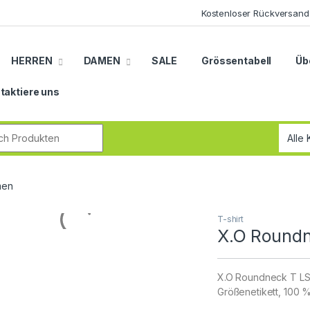
Kostenloser Rückversand
HERREN
DAMEN
SALE
Grössentabell
Üb
taktiere uns
r:
men
T-shirt
X.O Round
X.O Roundneck T LS 
Größenetikett, 100 