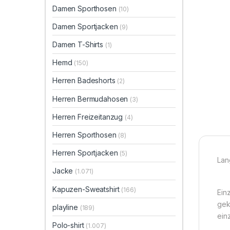
Damen Sporthosen
(10)
Damen Sportjacken
(9)
Damen T-Shirts
(1)
Hemd
(150)
Herren Badeshorts
(2)
Herren Bermudahosen
(3)
Herren Freizeitanzug
(4)
Herren Sporthosen
(8)
Herren Sportjacken
(5)
Lan
Jacke
(1.071)
Kapuzen-Sweatshirt
(166)
Ein
gek
playline
(189)
einz
Polo-shirt
(1.007)