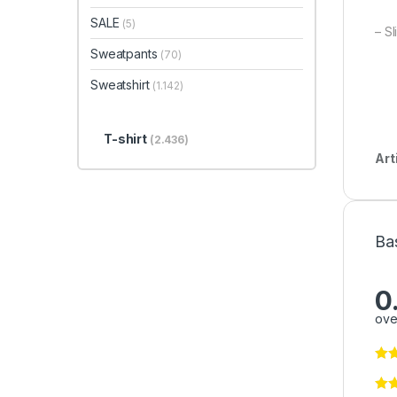
SALE
(5)
– Sl
Sweatpants
(70)
Sweatshirt
(1.142)
T-shirt
(2.436)
Art
Ba
0
ove