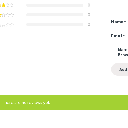
0
0
Name
*
0
Email
*
Name
Brow
There are no reviews yet.