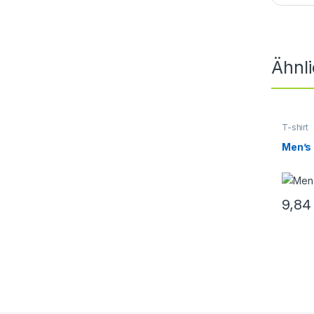
Ähnl
T-shirt
Men’s 
9,8