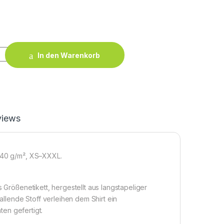
S Women quantity
In den Warenkorb
views
 140 g/m², XS–XXXL.
s Größenetikett, hergestellt aus langstapeliger
lende Stoff verleihen dem Shirt ein
ten gefertigt.