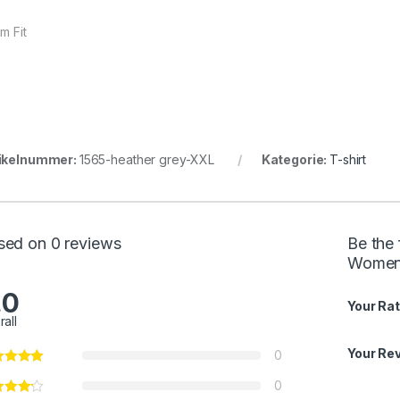
im Fit
ikelnummer:
1565-heather grey-XXL
Kategorie:
T-shirt
sed on 0 reviews
Be the 
Women
.0
Your Rat
rall
Your Re
0
0