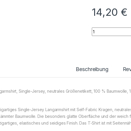
14,20
€
X.O Roundneck T L
Beschreibung
Re
garmshirt, Single-Jersey, neutrales Größenetikett, 100 % Baumwolle,
zigartiges Single-Jersey Langarmshirt mit Self-Fabric Kragen, neutrale
ämmter Baumwolle. Die besonders glatte Oberfläche und der weich fal
igartiges, elastisches und seidiges Finish. Das T-Shirt ist mit Seitennäh