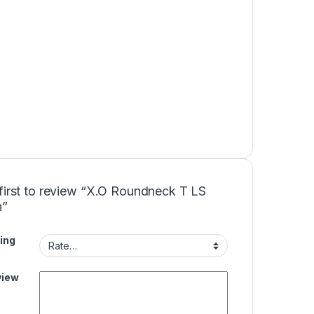
first to review “X.O Roundneck T LS
”
ing
view