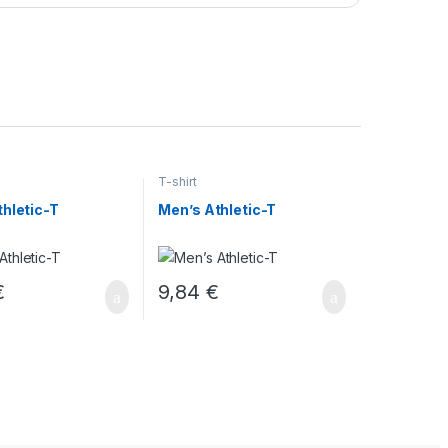
T-shirt
hletic-T
Men’s Athletic-T
€
9,84
€