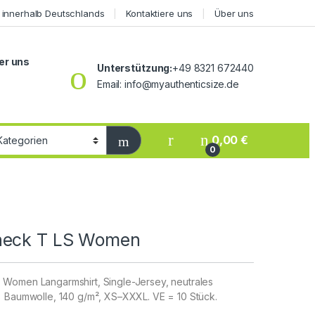
 innerhalb Deutschlands
Kontaktiere uns
Über uns
er uns
Unterstützung:
+49 8321 672440
Email: info@myauthenticsize.de
0,00
€
0
neck T LS Women
Women Langarmshirt, Single-Jersey, neutrales
% Baumwolle, 140 g/m², XS–XXXL. VE = 10 Stück.