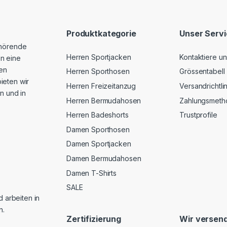
Produktkategorie
Unser Serv
ehörende
Herren Sportjacken
Kontaktiere un
n eine
hen
Herren Sporthosen
Grössentabell
ieten wir
Herren Freizeitanzug
Versandrichtli
n und in
Herren Bermudahosen
Zahlungsmeth
Herren Badeshorts
Trustprofile
Damen Sporthosen
Damen Sportjacken
Damen Bermudahosen
Damen T-Shirts
SALE
d arbeiten in
n.
Zertifizierung
Wir versend