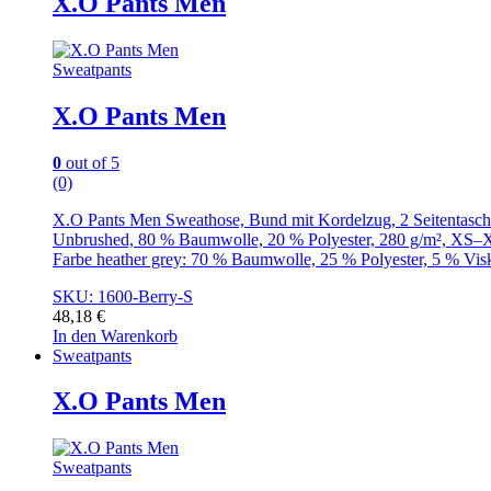
X.O Pants Men
Sweatpants
X.O Pants Men
0
out of 5
(0)
X.O Pants Men Sweathose, Bund mit Kordelzug, 2 Seitentasch
Unbrushed, 80 % Baumwolle, 20 % Polyester, 280 g/m², XS
Farbe heather grey: 70 % Baumwolle, 25 % Polyester, 5 % Vis
SKU: 1600-Berry-S
48,18
€
In den Warenkorb
Sweatpants
X.O Pants Men
Sweatpants