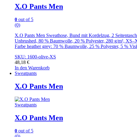
X.O Pants Men
0
out of 5
(0)
X.O Pants Men Sweathose, Bund mit Kordelzug, 2 Seitentasch
Unbrushed, 80 % Baumwolle, 20 % Polyester, 280 g/m², XS
Farbe heather grey: 70 % Baumwolle, 25 % Polyester, 5 % Vis
SKU: 1600-olive-XS
48,18
€
In den Warenkorb
Sweatpants
X.O Pants Men
Sweatpants
X.O Pants Men
0
out of 5
(0)