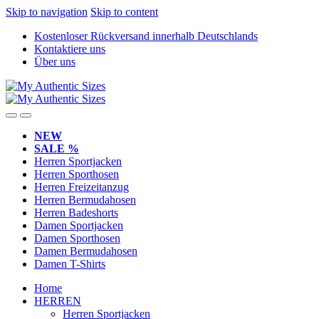
Skip to navigation
Skip to content
Kostenloser Rückversand innerhalb Deutschlands
Kontaktiere uns
Über uns
NEW
SALE %
Herren Sportjacken
Herren Sporthosen
Herren Freizeitanzug
Herren Bermudahosen
Herren Badeshorts
Damen Sportjacken
Damen Sporthosen
Damen Bermudahosen
Damen T-Shirts
Home
HERREN
Herren Sportjacken