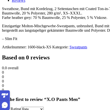
Reviews
Sweathose, Bund mit Kordelzug, 2 Seitentaschen mit Coated Ton-in
Baumwolle, 20 % Polyester, 280 g/m², XS–XXXL.
Farbe heather grey: 70 % Baumwolle, 25 % Polyester, 5 % Viskose.
Einzigartige Molton-Mischgewebe-Sweatpants, unbrushed, Bund mit K
hergestellt aus langstapeliger gekämmter Baumwolle und Polyester. Die
– Slim Fit
Artikelnummer:
1600-black-XS
Kategorie:
Sweatpants
Based on 0 reviews
0.0
overall
0
0
0
0
0
Be the first to review “X.O Pants Men”
-
Your Rating