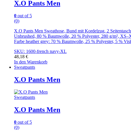
X.O Pants Men
0
out of 5
(0)
X.O Pants Men Sweathose, Bund mit Kordelzug, 2 Seitentasch
Unbrushed, 80 % Baumwolle, 20 % Polyester, 280 g/m², XS
Farbe heather grey: 70 % Baumwolle, 25 % Polyester, 5 % Vis
SKU: 1600-french navy-XL
48,18
€
In den Warenkorb
Sweatpants
X.O Pants Men
Sweatpants
X.O Pants Men
0
out of 5
(0)