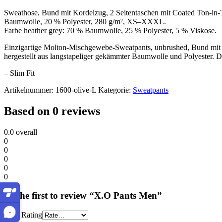
Sweathose, Bund mit Kordelzug, 2 Seitentaschen mit Coated Ton-in
Baumwolle, 20 % Polyester, 280 g/m², XS–XXXL.
Farbe heather grey: 70 % Baumwolle, 25 % Polyester, 5 % Viskose.
Einzigartige Molton-Mischgewebe-Sweatpants, unbrushed, Bund mit K
hergestellt aus langstapeliger gekämmter Baumwolle und Polyester. Die
– Slim Fit
Artikelnummer:
1600-olive-L
Kategorie:
Sweatpants
Based on 0 reviews
0.0
overall
0
0
0
0
0
Be the first to review “X.O Pants Men”
-
Your Rating