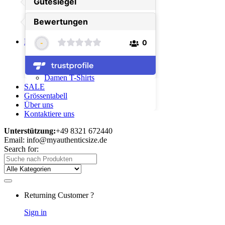
Herren Sporthosen
Herren Freizeitanzug
Herren Bermudahosen
Herren Badeshorts
DAMEN
Damen Sportjacken
Damen Sporthosen
Damen Bermudahosen
Damen T-Shirts
SALE
Grössentabell
Über uns
Kontaktiere uns
Unterstützung:
+49 8321 672440
Email: info@myauthenticsize.de
Search for:
Returning Customer ?
Sign in