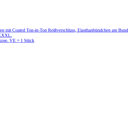
en mit Coated Ton-in-Ton Reißverschluss, Elasthanbündchen am Bund 
–XXXL.
kose. VE = 1 Stück