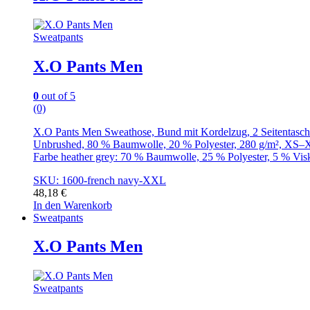
Sweatpants
X.O Pants Men
0
out of 5
(0)
X.O Pants Men Sweathose, Bund mit Kordelzug, 2 Seitentasch
Unbrushed, 80 % Baumwolle, 20 % Polyester, 280 g/m², XS
Farbe heather grey: 70 % Baumwolle, 25 % Polyester, 5 % Vis
SKU: 1600-french navy-XXL
48,18
€
In den Warenkorb
Sweatpants
X.O Pants Men
Sweatpants