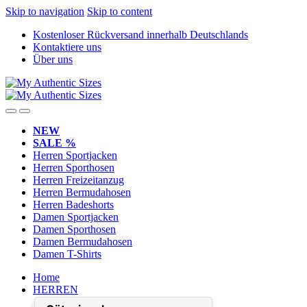
Skip to navigation
Skip to content
Kostenloser Rückversand innerhalb Deutschlands
Kontaktiere uns
Über uns
NEW
SALE %
Herren Sportjacken
Herren Sporthosen
Herren Freizeitanzug
Herren Bermudahosen
Herren Badeshorts
Damen Sportjacken
Damen Sporthosen
Damen Bermudahosen
Damen T-Shirts
Home
HERREN
Herren Sportjacken