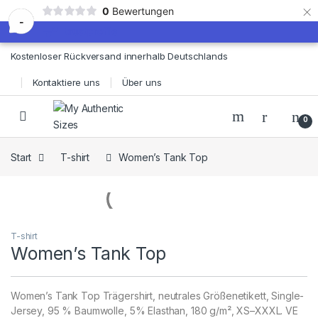
×
0
Bewertungen
-
Skip to navigation
Skip to content
Kostenloser Rückversand innerhalb Deutschlands
Kontaktiere uns
Über uns
0
Start
T-shirt
Women’s Tank Top
T-shirt
Women’s Tank Top
Women’s Tank Top Trägershirt, neutrales Größenetikett, Single-
Jersey, 95 % Baumwolle, 5% Elasthan, 180 g/m², XS–XXXL. VE