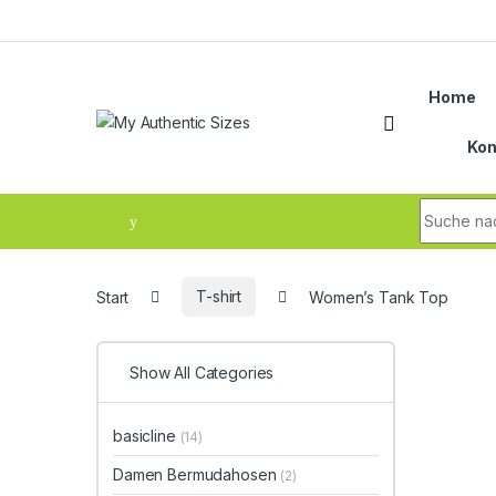
Skip to navigation
Skip to content
Home
Kon
Search fo
Start
T-shirt
Women’s Tank Top
Show All Categories
basicline
(14)
Damen Bermudahosen
(2)