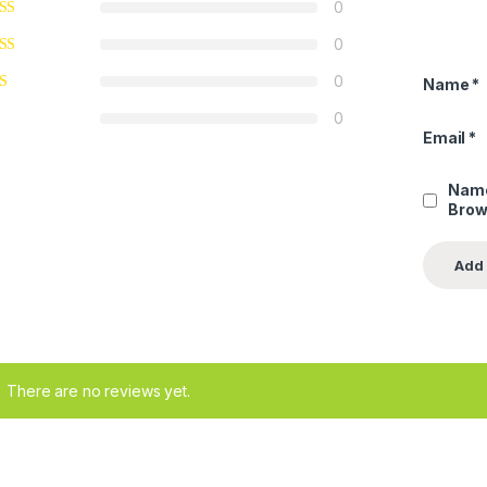
0
0
0
Name
*
0
Email
*
Name
Brow
There are no reviews yet.