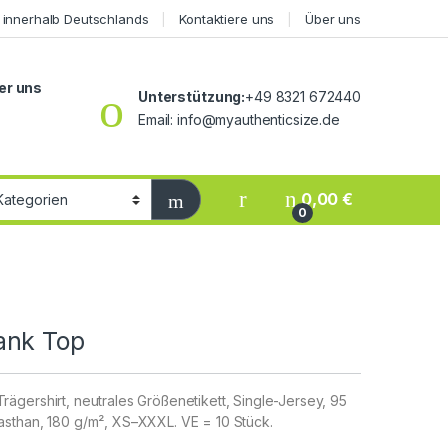
 innerhalb Deutschlands
Kontaktiere uns
Über uns
er uns
Unterstützung:
+49 8321 672440
Email: info@myauthenticsize.de
0,00
€
0
ank Top
gershirt, neutrales Größenetikett, Single-Jersey, 95
sthan, 180 g/m², XS–XXXL. VE = 10 Stück.