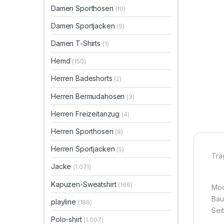
Damen Sporthosen
(10)
Damen Sportjacken
(9)
Damen T-Shirts
(1)
Hemd
(150)
Herren Badeshorts
(2)
Herren Bermudahosen
(3)
Herren Freizeitanzug
(4)
Herren Sporthosen
(8)
Herren Sportjacken
(5)
Trä
Jacke
(1.071)
Kapuzen-Sweatshirt
(166)
Mod
Bau
playline
(189)
Sei
Polo-shirt
(1.007)