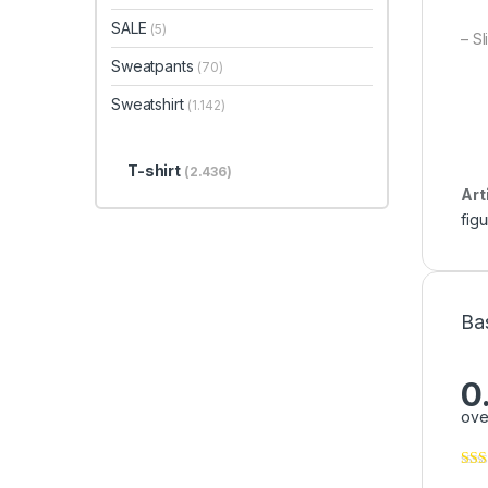
SALE
(5)
– Sl
Sweatpants
(70)
Sweatshirt
(1.142)
T-shirt
(2.436)
Art
fig
Ba
0
ove