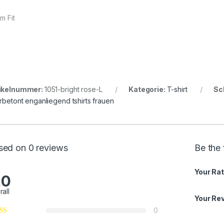
im Fit
ikelnummer:
1051-bright rose-L
Kategorie:
T-shirt
Sc
urbetont enganliegend tshirts frauen
sed on 0 reviews
Be the
Your Rat
.0
rall
Your Re
0