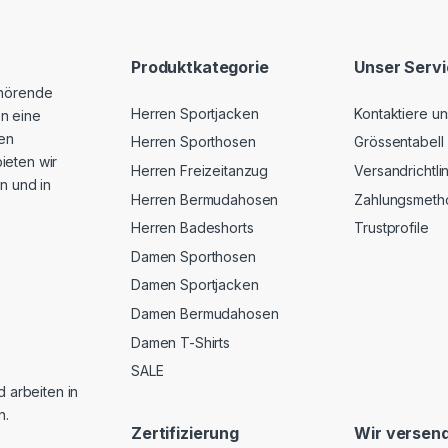
Produktkategorie
Unser Serv
ehörende
Herren Sportjacken
Kontaktiere un
n eine
hen
Herren Sporthosen
Grössentabell
ieten wir
Herren Freizeitanzug
Versandrichtli
n und in
Herren Bermudahosen
Zahlungsmeth
Herren Badeshorts
Trustprofile
Damen Sporthosen
Damen Sportjacken
Damen Bermudahosen
Damen T-Shirts
SALE
d arbeiten in
n.
Zertifizierung
Wir versend