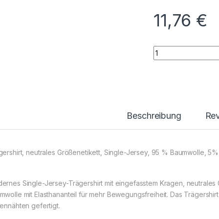
11,76
€
Women’s Tank Top 
Beschreibung
Re
gershirt, neutrales Größenetikett, Single-Jersey, 95 % Baumwolle, 5%
ernes Single-Jersey-Trägershirt mit eingefasstem Kragen, neutrales 
mwolle mit Elasthananteil für mehr Bewegungsfreiheit. Das Trägershirt i
tennähten gefertigt.