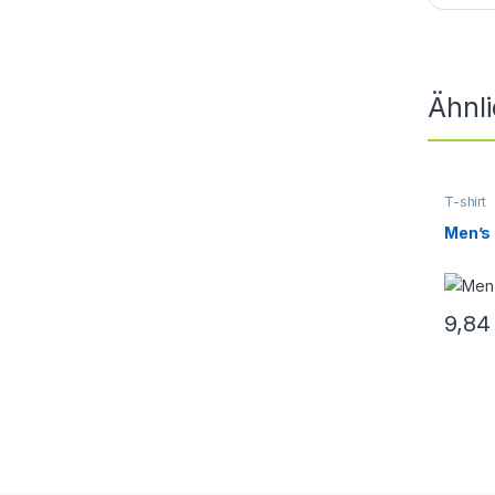
Ähnl
T-shirt
Men’s 
9,8