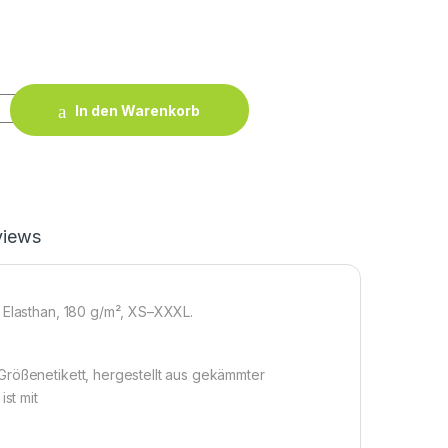
quantity
In den Warenkorb
views
 Elasthan, 180 g/m², XS–XXXL.
Größenetikett, hergestellt aus gekämmter
st mit