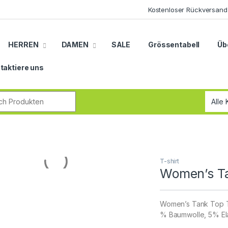
Kostenloser Rückversand
HERREN
DAMEN
SALE
Grössentabell
Üb
taktiere uns
r:
T-shirt
Women’s T
Women’s Tank Top Trä
% Baumwolle, 5% Ela