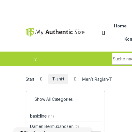
Skip to navigation
Skip to content
Home
Kon
Search fo
Start
T-shirt
Men’s Raglan-T
Show All Categories
basicline
(14)
Damen Bermudahosen
(2)