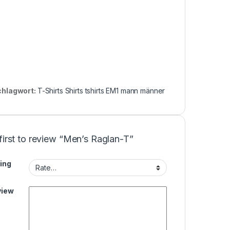
chlagwort:
T-Shirts Shirts tshirts EM1 mann männer
first to review “Men’s Raglan-T”
ing
view