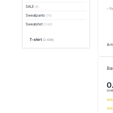
SALE
(5)
– Re
Sweatpants
(70)
Sweatshirt
(1.142)
T-shirt
(2.436)
Art
Ba
0
ove