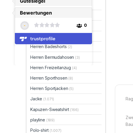
Damen Sporthosen
(10)
Damen Sportjacken
(9)
Damen T-Shirts
(1)
Hemd
(150)
Herren Badeshorts
(2)
Herren Bermudahosen
(3)
Herren Freizeitanzug
(4)
Herren Sporthosen
(8)
Herren Sportjacken
(5)
Rag
Jacke
(1.071)
Kapuzen-Sweatshirt
(166)
Zwe
playline
(189)
Bau
Polo-shirt
(1.007)