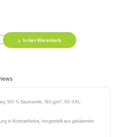
ntity
In den Warenkorb
views
rsey, 100 % Baumwolle, 180 g/m², XS–XXL.
ung in Kontrastfarbe, hergestellt aus gekämmter