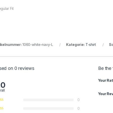
gular Fit
ikelnummer:
1060-white-navy-L
Kategorie:
T-shirt
S
sed on 0 reviews
Be the 
Your Rat
.0
rall
Your Re
0
0