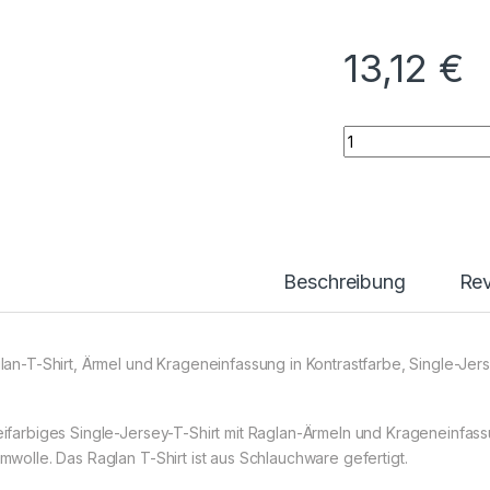
13,12
€
Men’s Raglan-T qua
Beschreibung
Re
lan-T-Shirt, Ärmel und Krageneinfassung in Kontrastfarbe, Single-Je
ifarbiges Single-Jersey-T-Shirt mit Raglan-Ärmeln und Krageneinfass
mwolle. Das Raglan T-Shirt ist aus Schlauchware gefertigt.