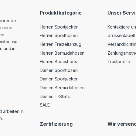
Produktkategorie
Unser Serv
ehörende
Herren Sportjacken
Kontaktiere un
n eine
hen
Herren Sporthosen
Grössentabell
ieten wir
Herren Freizeitanzug
Versandrichtli
n und in
Herren Bermudahosen
Zahlungsmeth
Herren Badeshorts
Trustprofile
Damen Sporthosen
Damen Sportjacken
Damen Bermudahosen
Damen T-Shirts
SALE
d arbeiten in
n.
Zertifizierung
Wir versend