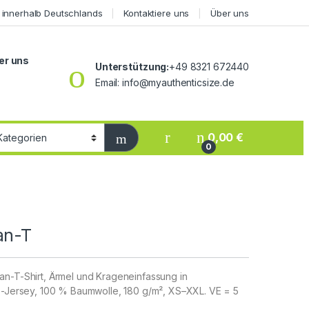
 innerhalb Deutschlands
Kontaktiere uns
Über uns
er uns
Unterstützung:
+49 8321 672440
Email: info@myauthenticsize.de
0,00
€
0
an-T
an-T-Shirt, Ärmel und Krageneinfassung in
le-Jersey, 100 % Baumwolle, 180 g/m², XS–XXL. VE = 5