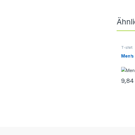
Ähnl
T-shirt
Men’s 
9,8