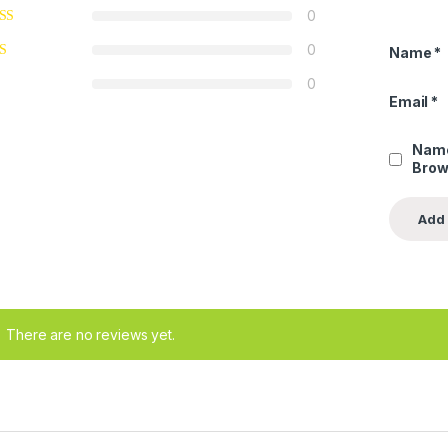
0
0
Name
*
0
Email
*
Name
Brow
There are no reviews yet.