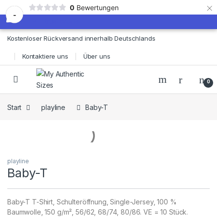
×
0
Bewertungen
-
Skip to navigation
Skip to content
Kostenloser Rückversand innerhalb Deutschlands
Kontaktiere uns
Über uns
0
Start
playline
Baby-T
playline
Baby-T
Baby-T T-Shirt, Schulteröffnung, Single-Jersey, 100 %
Baumwolle, 150 g/m², 56/62, 68/74, 80/86. VE = 10 Stück.