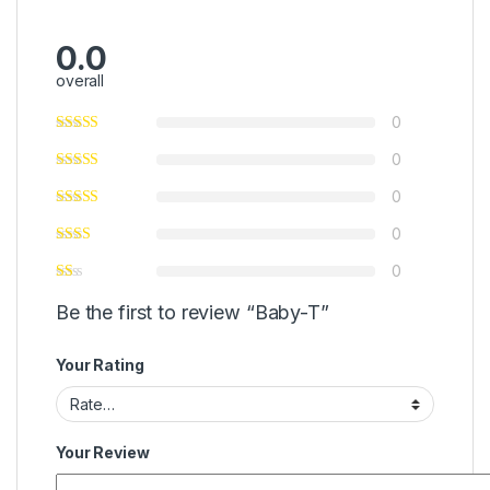
0.0
overall
0
0
0
0
0
Be the first to review “Baby-T”
Your Rating
Your Review