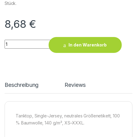
Stück.
8,68
€
X.O Roundneck Tanktop Men quantity
In den Warenkorb
Beschreibung
Reviews
Tanktop, Single-Jersey, neutrales Größenetikett, 100
% Baumwolle, 140 g/m², XS–XXXL.