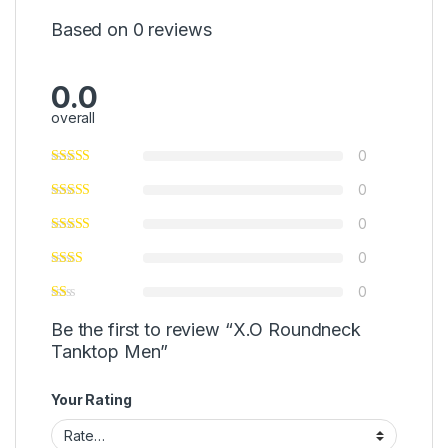
Based on 0 reviews
0.0
overall
0
0
0
0
0
Be the first to review “X.O Roundneck
Tanktop Men”
Your Rating