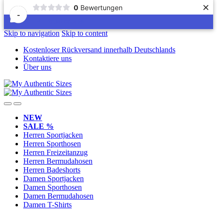
×
0
Bewertungen
-
Skip to navigation
Skip to content
Kostenloser Rückversand innerhalb Deutschlands
Kontaktiere uns
Über uns
NEW
SALE %
Herren Sportjacken
Herren Sporthosen
Herren Freizeitanzug
Herren Bermudahosen
Herren Badeshorts
Damen Sportjacken
Damen Sporthosen
Damen Bermudahosen
Damen T-Shirts