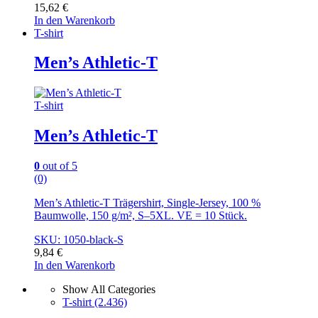
15,62
€
In den Warenkorb
T-shirt
Men’s Athletic-T
T-shirt
Men’s Athletic-T
0
out of 5
(0)
Men’s Athletic-T Trägershirt, Single-Jersey, 100 %
Baumwolle, 150 g/m², S–5XL. VE = 10 Stück.
SKU: 1050-black-S
9,84
€
In den Warenkorb
Show All Categories
T-shirt
(2.436)