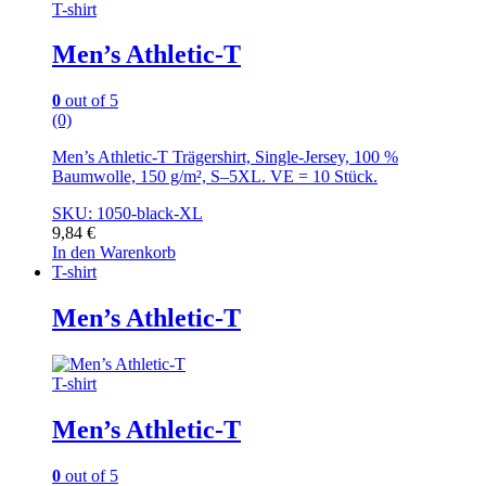
T-shirt
Men’s Athletic-T
0
out of 5
(0)
Men’s Athletic-T Trägershirt, Single-Jersey, 100 %
Baumwolle, 150 g/m², S–5XL. VE = 10 Stück.
SKU: 1050-black-XL
9,84
€
In den Warenkorb
T-shirt
Men’s Athletic-T
T-shirt
Men’s Athletic-T
0
out of 5