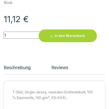
Stück.
11,12
€
X.O Roundneck T-Shirt Women quantity
In den Warenkorb
Beschreibung
Reviews
T-Shirt, Single-Jersey, neutrales Größenetikett, 100
% Baumwolle, 140 g/m², XS–XXXL.