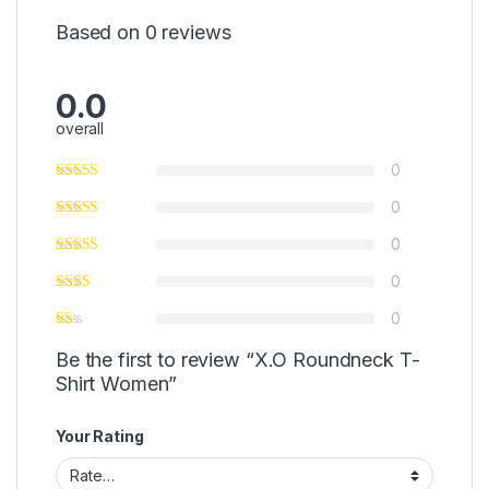
Based on 0 reviews
0.0
overall
0
0
0
0
0
Be the first to review “X.O Roundneck T-
Shirt Women”
Your Rating