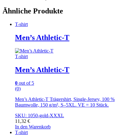
Ähnliche Produkte
T-shirt
Men’s Athletic-T
T-shirt
Men’s Athletic-T
0
out of 5
(0)
Men’s Athletic-T Trägershirt, Single-Jersey, 100 %
Baumwolle, 150 g/m², S–5XL. VE = 10 Stück.
SKU: 1050-gold-XXXL
11,32
€
In den Warenkorb
T-shirt