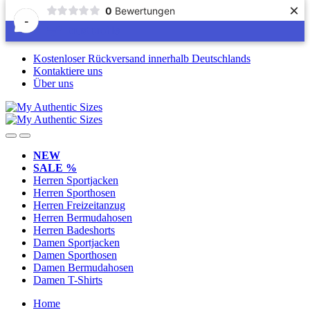
×
0
Bewertungen
-
Skip
Skip
Kostenloser Rückversand innerhalb Deutschlands
to
to
Kontaktiere uns
navigation
content
Über uns
NEW
SALE %
Herren Sportjacken
Herren Sporthosen
Herren Freizeitanzug
Herren Bermudahosen
Herren Badeshorts
Damen Sportjacken
Damen Sporthosen
Damen Bermudahosen
Damen T-Shirts
Home