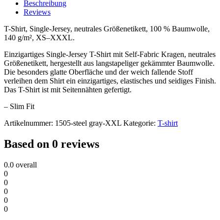
Shirt
Beschreibung
Women
Reviews
quantity
T-Shirt, Single-Jersey, neutrales Größenetikett, 100 % Baumwolle,
140 g/m², XS–XXXL.
Einzigartiges Single-Jersey T-Shirt mit Self-Fabric Kragen, neutrales
Größenetikett, hergestellt aus langstapeliger gekämmter Baumwolle.
Die besonders glatte Oberfläche und der weich fallende Stoff
verleihen dem Shirt ein einzigartiges, elastisches und seidiges Finish.
Das T-Shirt ist mit Seitennähten gefertigt.
– Slim Fit
Artikelnummer:
1505-steel gray-XXL
Kategorie:
T-shirt
Based on 0 reviews
0.0
overall
0
0
0
0
0