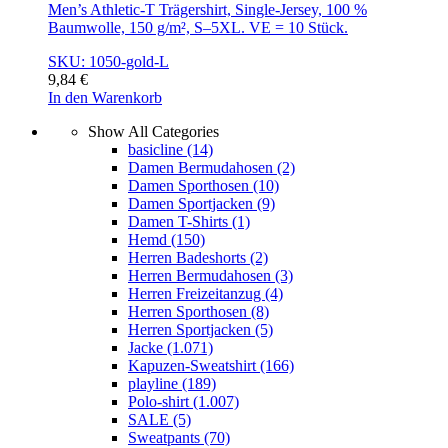
Men’s Athletic-T Trägershirt, Single-Jersey, 100 %
Baumwolle, 150 g/m², S–5XL. VE = 10 Stück.
SKU: 1050-gold-L
9,84
€
In den Warenkorb
Show All Categories
basicline
(14)
Damen Bermudahosen
(2)
Damen Sporthosen
(10)
Damen Sportjacken
(9)
Damen T-Shirts
(1)
Hemd
(150)
Herren Badeshorts
(2)
Herren Bermudahosen
(3)
Herren Freizeitanzug
(4)
Herren Sporthosen
(8)
Herren Sportjacken
(5)
Jacke
(1.071)
Kapuzen-Sweatshirt
(166)
playline
(189)
Polo-shirt
(1.007)
SALE
(5)
Sweatpants
(70)