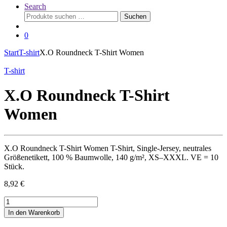
Search
Suchen
Suchen
nach:
0
Start
T-shirt
X.O Roundneck T-Shirt Women
T-shirt
X.O Roundneck T-Shirt
Women
X.O Roundneck T-Shirt Women T-Shirt, Single-Jersey, neutrales
Größenetikett, 100 % Baumwolle, 140 g/m², XS–XXXL. VE = 10
Stück.
8,92
€
X.O
Roundneck
In den Warenkorb
T-