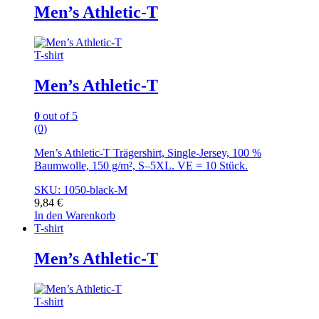
Men’s Athletic-T
T-shirt
Men’s Athletic-T
0
out of 5
(0)
Men’s Athletic-T Trägershirt, Single-Jersey, 100 %
Baumwolle, 150 g/m², S–5XL. VE = 10 Stück.
SKU: 1050-black-M
9,84
€
In den Warenkorb
T-shirt
Men’s Athletic-T
T-shirt