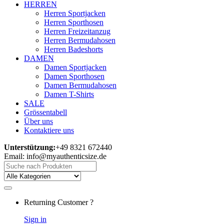
HERREN
Herren Sportjacken
Herren Sporthosen
Herren Freizeitanzug
Herren Bermudahosen
Herren Badeshorts
DAMEN
Damen Sportjacken
Damen Sporthosen
Damen Bermudahosen
Damen T-Shirts
SALE
Grössentabell
Über uns
Kontaktiere uns
Unterstützung:
+49 8321 672440
Email: info@myauthenticsize.de
Search
for:
Returning Customer ?
Sign in