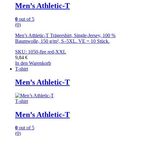
Men’s Athletic-T
0
out of 5
(0)
Men’s Athletic-T Trägershirt, Single-Jersey, 100 %
Baumwolle, 150 g/m², S–5XL. VE = 10 Stück.
SKU: 1050-fire red-XXL
9,84
€
In den Warenkorb
T-shirt
Men’s Athletic-T
T-shirt
Men’s Athletic-T
0
out of 5
(0)