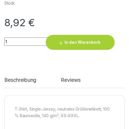
Stück.
8,92
€
X.O Roundneck T-Shirt Women quantity
In den Warenkorb
Beschreibung
Reviews
T-Shirt, Single-Jersey, neutrales Größenetikett, 100
% Baumwolle, 140 g/m², XS–XXXL.