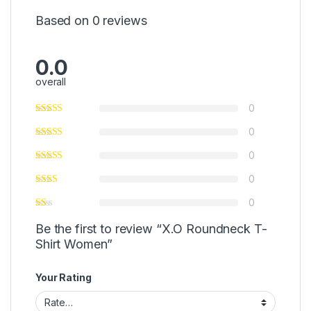
Based on 0 reviews
0.0
overall
0
0
0
0
0
Be the first to review “X.O Roundneck T-
Shirt Women”
Your Rating