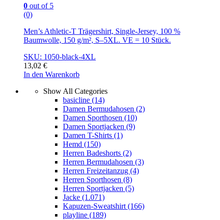
0
out of 5
(0)
Men’s Athletic-T Trägershirt, Single-Jersey, 100 %
Baumwolle, 150 g/m², S–5XL. VE = 10 Stück.
SKU: 1050-black-4XL
13,02
€
In den Warenkorb
Show All Categories
basicline
(14)
Damen Bermudahosen
(2)
Damen Sporthosen
(10)
Damen Sportjacken
(9)
Damen T-Shirts
(1)
Hemd
(150)
Herren Badeshorts
(2)
Herren Bermudahosen
(3)
Herren Freizeitanzug
(4)
Herren Sporthosen
(8)
Herren Sportjacken
(5)
Jacke
(1.071)
Kapuzen-Sweatshirt
(166)
playline
(189)