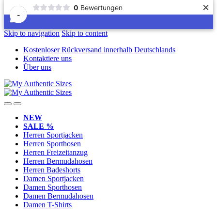
×
0
Bewertungen
-
Skip to navigation
Skip to content
Kostenloser Rückversand innerhalb Deutschlands
Kontaktiere uns
Über uns
NEW
SALE %
Herren Sportjacken
Herren Sporthosen
Herren Freizeitanzug
Herren Bermudahosen
Herren Badeshorts
Damen Sportjacken
Damen Sporthosen
Damen Bermudahosen
Damen T-Shirts