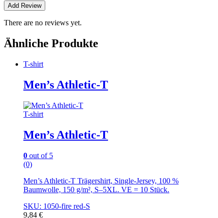
There are no reviews yet.
Ähnliche Produkte
T-shirt
Men’s Athletic-T
T-shirt
Men’s Athletic-T
0
out of 5
(0)
Men’s Athletic-T Trägershirt, Single-Jersey, 100 %
Baumwolle, 150 g/m², S–5XL. VE = 10 Stück.
SKU: 1050-fire red-S
9,84
€