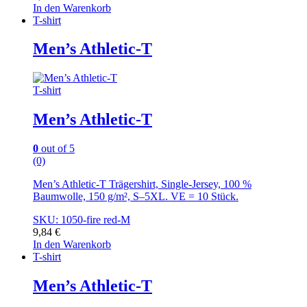
In den Warenkorb
T-shirt
Men’s Athletic-T
T-shirt
Men’s Athletic-T
0
out of 5
(0)
Men’s Athletic-T Trägershirt, Single-Jersey, 100 %
Baumwolle, 150 g/m², S–5XL. VE = 10 Stück.
SKU: 1050-fire red-M
9,84
€
In den Warenkorb
T-shirt
Men’s Athletic-T