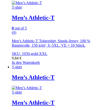
T-shirt
Men’s Athletic-T
0
out of 5
(0)
Men’s Athletic-T Trägershirt, Single-Jersey, 100 %
Baumwolle, 150 g/m², S–5XL. VE = 10 Stück.
SKU: 1050-gold-XXL
9,84
€
In den Warenkorb
T-shirt
Men’s Athletic-T
T-shirt
Men’s Athletic-T