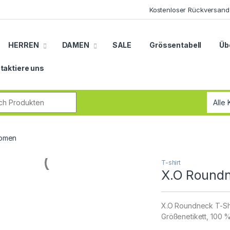
Kostenloser Rückversand
HERREN
DAMEN
SALE
Grössentabell
Üb
taktiere uns
r:
Women
T-shirt
X.O Round
X.O Roundneck T-Shi
Größenetikett, 100 