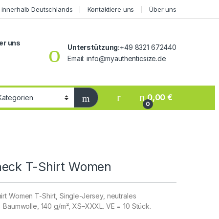
 innerhalb Deutschlands
Kontaktiere uns
Über uns
er uns
Unterstützung:
+49 8321 672440
Email: info@myauthenticsize.de
0,00
€
0
neck T-Shirt Women
rt Women T-Shirt, Single-Jersey, neutrales
% Baumwolle, 140 g/m², XS–XXXL. VE = 10 Stück.