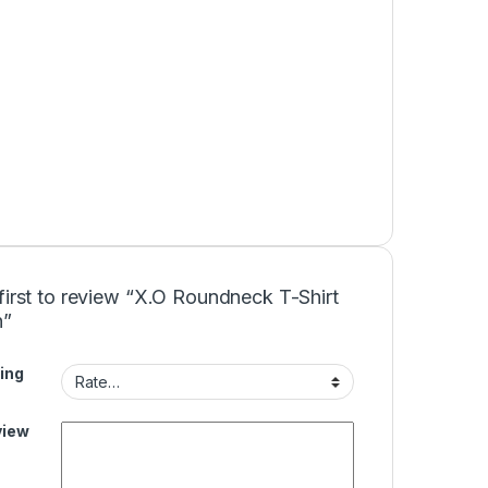
first to review “X.O Roundneck T-Shirt
”
ing
view