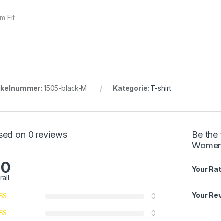
im Fit
ikelnummer:
1505-black-M
Kategorie:
T-shirt
sed on 0 reviews
Be the 
Women
.0
Your Rat
rall
Your Re
0
0