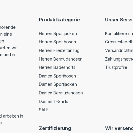
Produktkategorie
Unser Serv
ehörende
Herren Sportjacken
Kontaktiere un
n eine
hen
Herren Sporthosen
Grössentabell
ieten wir
Herren Freizeitanzug
Versandrichtli
n und in
Herren Bermudahosen
Zahlungsmeth
Herren Badeshorts
Trustprofile
Damen Sporthosen
Damen Sportjacken
Damen Bermudahosen
Damen T-Shirts
SALE
d arbeiten in
n.
Zertifizierung
Wir versend