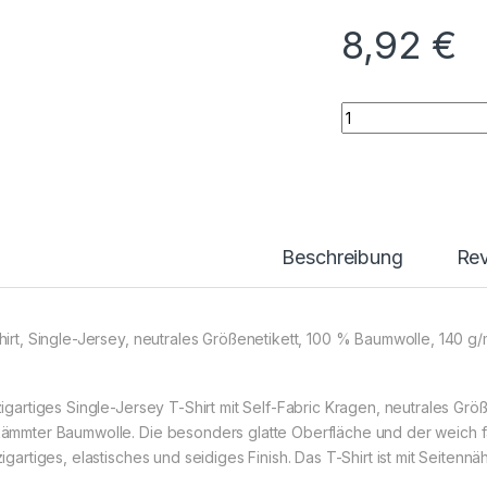
8,92
€
X.O Roundneck T-S
Beschreibung
Re
hirt, Single-Jersey, neutrales Größenetikett, 100 % Baumwolle, 140 g
zigartiges Single-Jersey T-Shirt mit Self-Fabric Kragen, neutrales Größ
ämmter Baumwolle. Die besonders glatte Oberfläche und der weich fal
igartiges, elastisches und seidiges Finish. Das T-Shirt ist mit Seitennäh