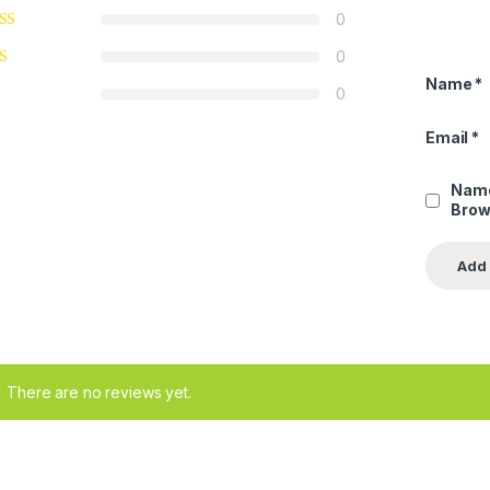
0
0
Name
*
0
Email
*
Name
Brow
There are no reviews yet.