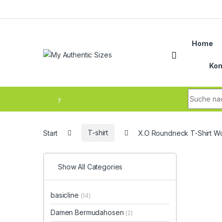
Skip to navigation
Skip to content
Home
Kon
Search fo
Start
T-shirt
X.O Roundneck T-Shirt 
Show All Categories
basicline
(14)
Damen Bermudahosen
(2)