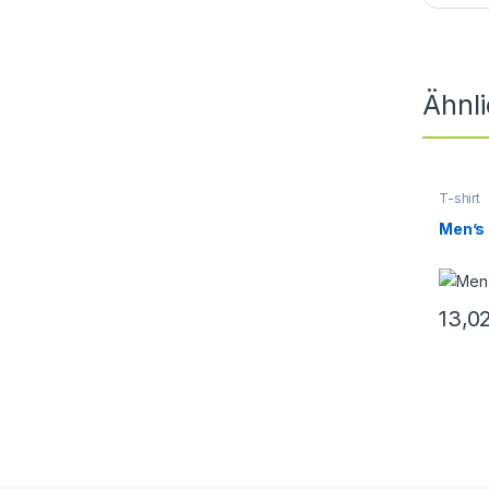
Ähnl
T-shirt
Men’s 
13,0