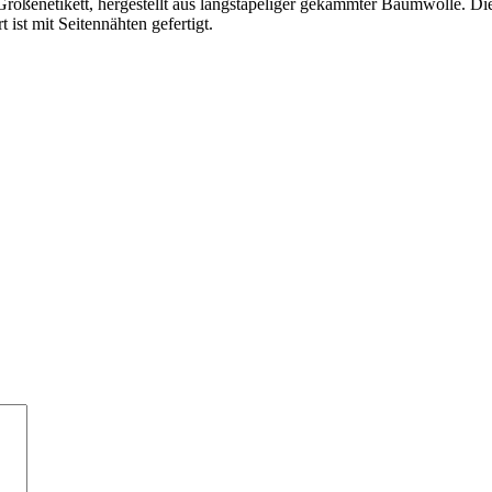
 Größenetikett, hergestellt aus langstapeliger gekämmter Baumwolle. Di
t ist mit Seitennähten gefertigt.