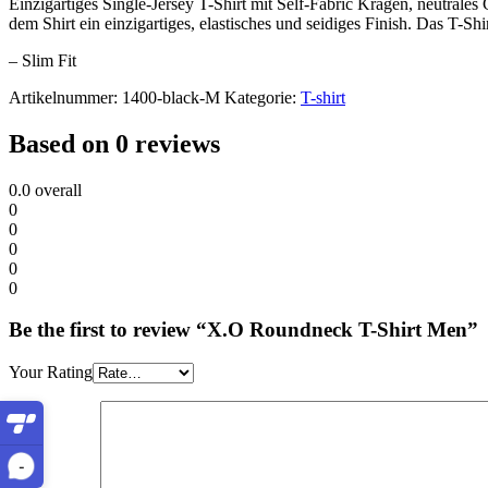
Einzigartiges Single-Jersey T-Shirt mit Self-Fabric Kragen, neutrales
dem Shirt ein einzigartiges, elastisches und seidiges Finish. Das T-Shir
– Slim Fit
Artikelnummer:
1400-black-M
Kategorie:
T-shirt
Based on 0 reviews
0.0
overall
0
0
0
0
0
Be the first to review “X.O Roundneck T-Shirt Men”
Your Rating
-