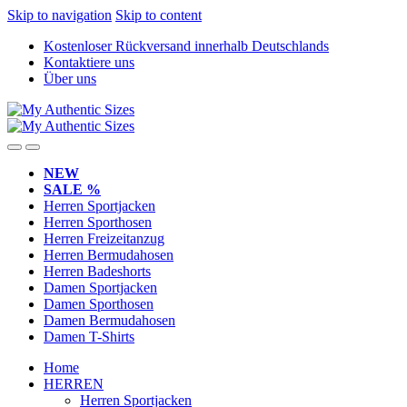
Skip to navigation
Skip to content
Kostenloser Rückversand innerhalb Deutschlands
Kontaktiere uns
Über uns
NEW
SALE %
Herren Sportjacken
Herren Sporthosen
Herren Freizeitanzug
Herren Bermudahosen
Herren Badeshorts
Damen Sportjacken
Damen Sporthosen
Damen Bermudahosen
Damen T-Shirts
Home
HERREN
Herren Sportjacken