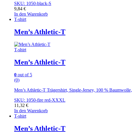
SKU: 1050-black-S
9,84
€
In den Warenkorb
T-shirt
Men’s Athletic-T
T-shirt
Men’s Athletic-T
0
out of 5
(0)
Men’s Athletic-T Trägershirt, Single-Jersey, 100 % Baumwoll
SKU: 1050-fire red-XXXL
11,32
€
In den Warenkorb
T-shirt
Men’s Athletic-T