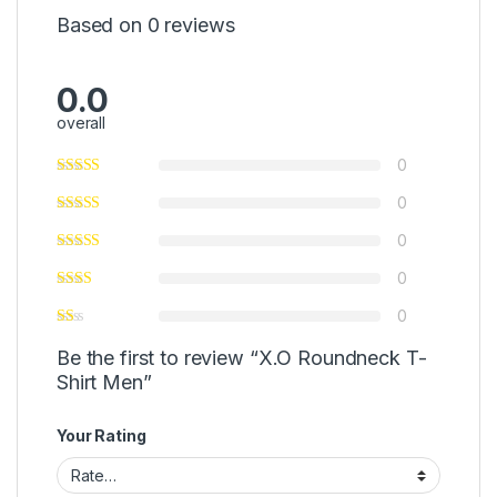
Based on 0 reviews
0.0
overall
0
0
0
0
0
Be the first to review “X.O Roundneck T-
Shirt Men”
Your Rating