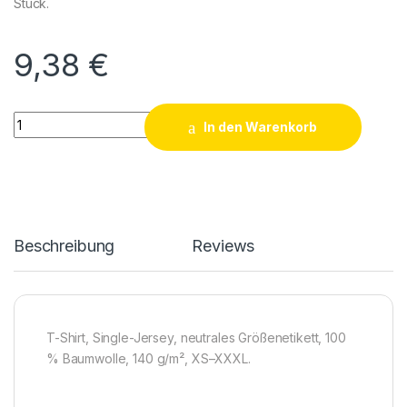
Stück.
9,38
€
X.O Roundneck T-Shirt Men quantity
In den Warenkorb
Beschreibung
Reviews
T-Shirt, Single-Jersey, neutrales Größenetikett, 100
% Baumwolle, 140 g/m², XS–XXXL.