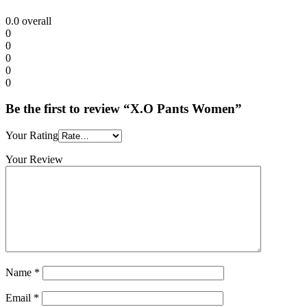
0.0
overall
0
0
0
0
0
Be the first to review “X.O Pants Women”
Your Rating
Your Review
Name
*
Email
*