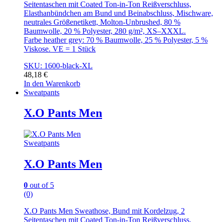
Seitentaschen mit Coated Ton-in-Ton Reißverschluss,
Elasthanbündchen am Bund und Beinabschluss, Mischware,
neutrales Größenetikett, Molton-Unbrushed, 80 %
Baumwolle, 20 % Polyester, 280 g/m², XS–XXXL.
Farbe heather grey: 70 % Baumwolle, 25 % Polyester, 5 %
Viskose. VE = 1 Stück
SKU: 1600-black-XL
48,18
€
In den Warenkorb
Sweatpants
X.O Pants Men
Sweatpants
X.O Pants Men
0
out of 5
(0)
X.O Pants Men Sweathose, Bund mit Kordelzug, 2
Seitentaschen mit Coated Ton-in-Ton Reißverschluss,