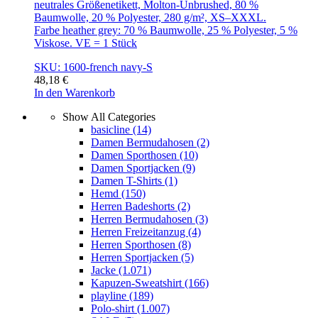
neutrales Größenetikett, Molton-Unbrushed, 80 %
Baumwolle, 20 % Polyester, 280 g/m², XS–XXXL.
Farbe heather grey: 70 % Baumwolle, 25 % Polyester, 5 %
Viskose. VE = 1 Stück
SKU: 1600-french navy-S
48,18
€
In den Warenkorb
Show All Categories
basicline
(14)
Damen Bermudahosen
(2)
Damen Sporthosen
(10)
Damen Sportjacken
(9)
Damen T-Shirts
(1)
Hemd
(150)
Herren Badeshorts
(2)
Herren Bermudahosen
(3)
Herren Freizeitanzug
(4)
Herren Sporthosen
(8)
Herren Sportjacken
(5)
Jacke
(1.071)
Kapuzen-Sweatshirt
(166)
playline
(189)
Polo-shirt
(1.007)