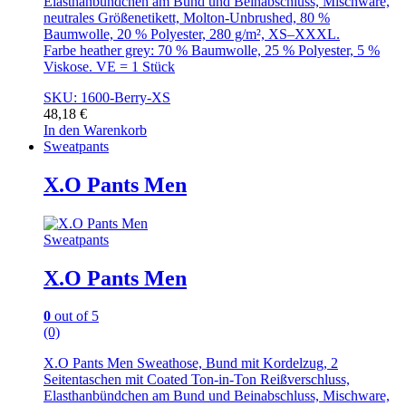
Elasthanbündchen am Bund und Beinabschluss, Mischware,
neutrales Größenetikett, Molton-Unbrushed, 80 %
Baumwolle, 20 % Polyester, 280 g/m², XS–XXXL.
Farbe heather grey: 70 % Baumwolle, 25 % Polyester, 5 %
Viskose. VE = 1 Stück
SKU: 1600-Berry-XS
48,18
€
In den Warenkorb
Sweatpants
X.O Pants Men
Sweatpants
X.O Pants Men
0
out of 5
(0)
X.O Pants Men Sweathose, Bund mit Kordelzug, 2
Seitentaschen mit Coated Ton-in-Ton Reißverschluss,
Elasthanbündchen am Bund und Beinabschluss, Mischware,