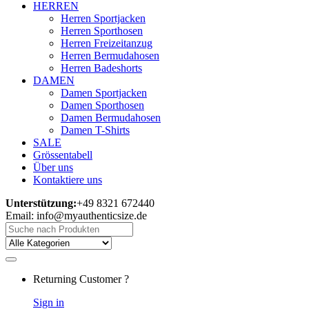
HERREN
Herren Sportjacken
Herren Sporthosen
Herren Freizeitanzug
Herren Bermudahosen
Herren Badeshorts
DAMEN
Damen Sportjacken
Damen Sporthosen
Damen Bermudahosen
Damen T-Shirts
SALE
Grössentabell
Über uns
Kontaktiere uns
Unterstützung:
+49 8321 672440
Email: info@myauthenticsize.de
Search
for:
Returning Customer ?
Sign in