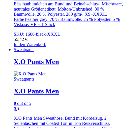
Elasthanbündchen am Bund und Beinabschluss, Mischware,
neutrales Größenetikett, Molton-Unbrushed, 80 %
Baumwolle, 20 % Polyester, 280 g/m², XS–XXXL.
Farbe heather grey: 70 % Baumwolle, 25 % Polyester, 5 %
Viskose. VE = 1 Stück
SKU: 1600-black-XXXL
55,42
€
In den Warenkorb
Sweatpants
X.O Pants Men
Sweatpants
X.O Pants Men
0
out of 5
(0)
X.O Pants Men Sweathose, Bund mit Kordelzug, 2
Seitentaschen mit Coated Ton-in-Ton Reißverschluss,