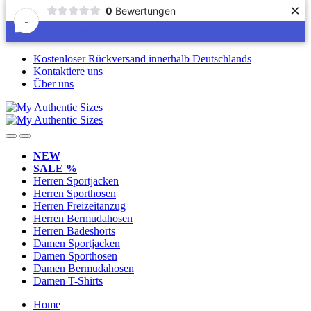
×
0
Bewertungen
-
Skip
Skip
Kostenloser Rückversand innerhalb Deutschlands
to
to
Kontaktiere uns
navigation
content
Über uns
NEW
SALE %
Herren Sportjacken
Herren Sporthosen
Herren Freizeitanzug
Herren Bermudahosen
Herren Badeshorts
Damen Sportjacken
Damen Sporthosen
Damen Bermudahosen
Damen T-Shirts
Home