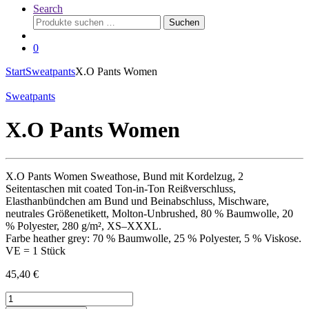
Search
Suchen
Suchen
nach:
0
Start
Sweatpants
X.O Pants Women
Sweatpants
X.O Pants Women
X.O Pants Women Sweathose, Bund mit Kordelzug, 2
Seitentaschen mit coated Ton-in-Ton Reißverschluss,
Elasthanbündchen am Bund und Beinabschluss, Mischware,
neutrales Größenetikett, Molton-Unbrushed, 80 % Baumwolle, 20
% Polyester, 280 g/m², XS–XXXL.
Farbe heather grey: 70 % Baumwolle, 25 % Polyester, 5 % Viskose.
VE = 1 Stück
45,40
€
X.O