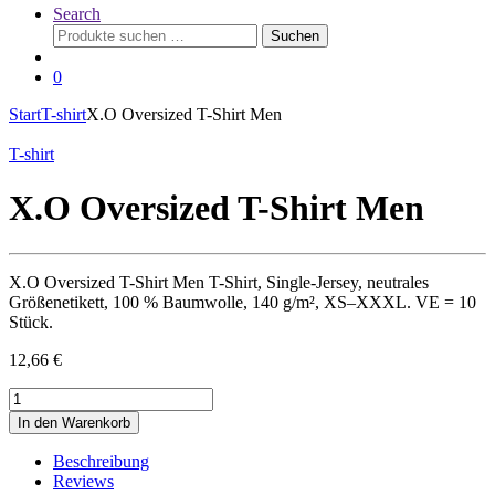
Search
Suchen
Suchen
nach:
0
Start
T-shirt
X.O Oversized T-Shirt Men
T-shirt
X.O Oversized T-Shirt Men
X.O Oversized T-Shirt Men T-Shirt, Single-Jersey, neutrales
Größenetikett, 100 % Baumwolle, 140 g/m², XS–XXXL. VE = 10
Stück.
12,66
€
X.O
Oversized
In den Warenkorb
T-
Shirt
Beschreibung
Men
Reviews