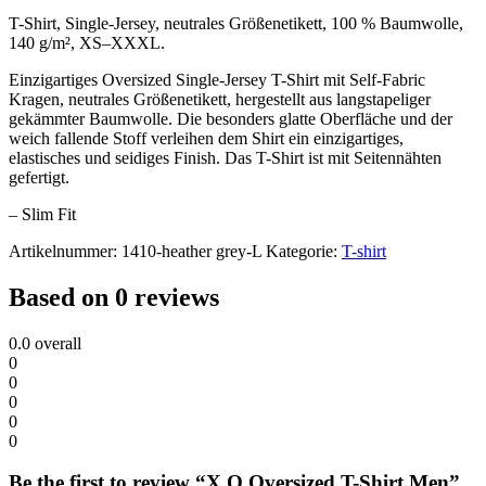
quantity
T-Shirt, Single-Jersey, neutrales Größenetikett, 100 % Baumwolle,
140 g/m², XS–XXXL.
Einzigartiges Oversized Single-Jersey T-Shirt mit Self-Fabric
Kragen, neutrales Größenetikett, hergestellt aus langstapeliger
gekämmter Baumwolle. Die besonders glatte Oberfläche und der
weich fallende Stoff verleihen dem Shirt ein einzigartiges,
elastisches und seidiges Finish. Das T-Shirt ist mit Seitennähten
gefertigt.
– Slim Fit
Artikelnummer:
1410-heather grey-L
Kategorie:
T-shirt
Based on 0 reviews
0.0
overall
0
0
0
0
0
Be the first to review “X.O Oversized T-Shirt Men”