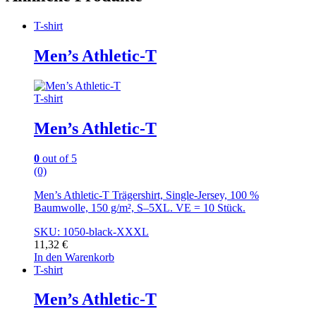
T-shirt
Men’s Athletic-T
T-shirt
Men’s Athletic-T
0
out of 5
(0)
Men’s Athletic-T Trägershirt, Single-Jersey, 100 %
Baumwolle, 150 g/m², S–5XL. VE = 10 Stück.
SKU: 1050-black-XXXL
11,32
€
In den Warenkorb
T-shirt
Men’s Athletic-T