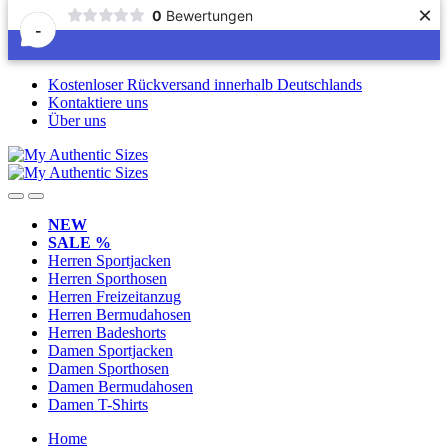
×
0
Bewertungen
-
Skip
Skip
Kostenloser Rückversand innerhalb Deutschlands
to
to
Kontaktiere uns
navigation
content
Über uns
NEW
SALE %
Herren Sportjacken
Herren Sporthosen
Herren Freizeitanzug
Herren Bermudahosen
Herren Badeshorts
Damen Sportjacken
Damen Sporthosen
Damen Bermudahosen
Damen T-Shirts
Home