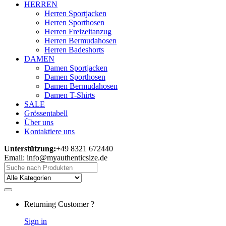
HERREN
Herren Sportjacken
Herren Sporthosen
Herren Freizeitanzug
Herren Bermudahosen
Herren Badeshorts
DAMEN
Damen Sportjacken
Damen Sporthosen
Damen Bermudahosen
Damen T-Shirts
SALE
Grössentabell
Über uns
Kontaktiere uns
Unterstützung:
+49 8321 672440
Email: info@myauthenticsize.de
Search
for:
Returning Customer ?
Sign in