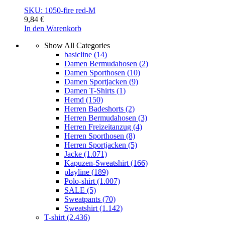
SKU: 1050-fire red-M
9,84
€
In den Warenkorb
Show All Categories
basicline
(14)
Damen Bermudahosen
(2)
Damen Sporthosen
(10)
Damen Sportjacken
(9)
Damen T-Shirts
(1)
Hemd
(150)
Herren Badeshorts
(2)
Herren Bermudahosen
(3)
Herren Freizeitanzug
(4)
Herren Sporthosen
(8)
Herren Sportjacken
(5)
Jacke
(1.071)
Kapuzen-Sweatshirt
(166)
playline
(189)
Polo-shirt
(1.007)
SALE
(5)
Sweatpants
(70)
Sweatshirt
(1.142)
T-shirt
(2.436)