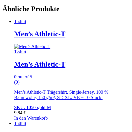
Ähnliche Produkte
T-shirt
Men’s Athletic-T
T-shirt
Men’s Athletic-T
0
out of 5
(0)
Men’s Athletic-T Trägershirt, Single-Jersey, 100 %
Baumwolle, 150 g/m², S–5XL. VE = 10 Stück.
SKU: 1050-gold-M
9,84
€
In den Warenkorb
T-shirt