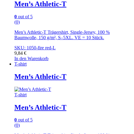
Men’s Athletic-T
0
out of 5
(0)
Men’s Athletic-T Trägershirt, Single-Jersey, 100 %
Baumwolle, 150 g/m², S–5XL. VE = 10 Stück.
SKU: 1050-fire red-L
9,84
€
In den Warenkorb
T-shirt
Men’s Athletic-T
T-shirt
Men’s Athletic-T
0
out of 5
(0)