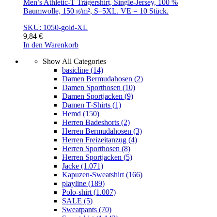
Men’s Athletic-T Trägershirt, Single-Jersey, 100 %
Baumwolle, 150 g/m², S–5XL. VE = 10 Stück.
SKU: 1050-gold-XL
9,84
€
In den Warenkorb
Show All Categories
basicline
(14)
Damen Bermudahosen
(2)
Damen Sporthosen
(10)
Damen Sportjacken
(9)
Damen T-Shirts
(1)
Hemd
(150)
Herren Badeshorts
(2)
Herren Bermudahosen
(3)
Herren Freizeitanzug
(4)
Herren Sporthosen
(8)
Herren Sportjacken
(5)
Jacke
(1.071)
Kapuzen-Sweatshirt
(166)
playline
(189)
Polo-shirt
(1.007)
SALE
(5)
Sweatpants
(70)