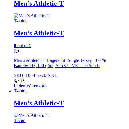
Men’s Athletic-T
T-shirt
Men’s Athletic-T
0
out of 5
(0)
Men’s Athletic-T Trägershirt, Single-Jersey, 100 %
Baumwolle, 150 g/m², S–5XL. VE = 10 Stück.
SKU: 1050-black-XXL
9,84
€
In den Warenkorb
T-shirt
Men’s Athletic-T
T-shirt