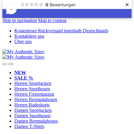
×
0
Bewertungen
-
Skip to navigation
Skip to content
Kostenloser Rückversand innerhalb Deutschlands
Kontaktiere uns
Über uns
NEW
SALE %
Herren Sportjacken
Herren Sporthosen
Herren Freizeitanzug
Herren Bermudahosen
Herren Badeshorts
Damen Sportjacken
Damen Sporthosen
Damen Bermudahosen
Damen T-Shirts