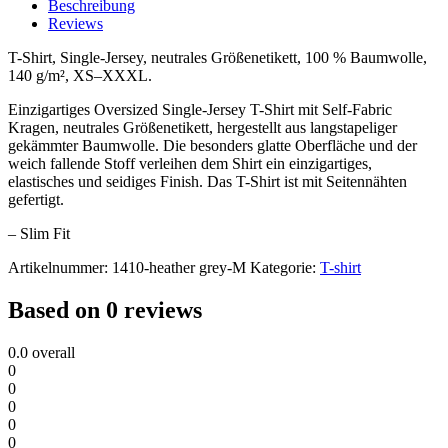
Beschreibung
Reviews
T-Shirt, Single-Jersey, neutrales Größenetikett, 100 % Baumwolle,
140 g/m², XS–XXXL.
Einzigartiges Oversized Single-Jersey T-Shirt mit Self-Fabric
Kragen, neutrales Größenetikett, hergestellt aus langstapeliger
gekämmter Baumwolle. Die besonders glatte Oberfläche und der
weich fallende Stoff verleihen dem Shirt ein einzigartiges,
elastisches und seidiges Finish. Das T-Shirt ist mit Seitennähten
gefertigt.
– Slim Fit
Artikelnummer:
1410-heather grey-M
Kategorie:
T-shirt
Based on 0 reviews
0.0
overall
0
0
0
0
0