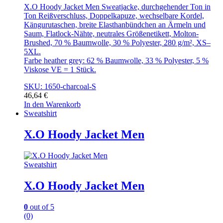
X.O Hoody Jacket Men Sweatjacke, durchgehender Ton in
Ton Reißverschluss, Doppelkapuze, wechselbare Kordel,
Kängurutaschen, breite Elasthanbündchen an Ärmeln und
Saum, Flatlock-Nähte, neutrales Größenetikett, Molton-
Brushed, 70 % Baumwolle, 30 % Polyester, 280 g/m², XS–
5XL.
Farbe heather grey: 62 % Baumwolle, 33 % Polyester, 5 %
Viskose VE = 1 Stück.
SKU: 1650-charcoal-S
46,64
€
In den Warenkorb
Sweatshirt
X.O Hoody Jacket Men
Sweatshirt
X.O Hoody Jacket Men
0
out of 5
(0)