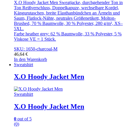
X.O Hoody Jacket Men Sweatjacke, durchgehender Ton in
Ton Reißverschluss, Doppelkapuze, wechselbare Kordel,
Kängurutaschen, breite Elasthanbündchen an Ärmeln und
Saum, Flatlock-Nähte, neutrales Größenetikett, Molton-
Brushed, 70 % Baumwolle, 30 % Polyester, 280 g/m², XS–
5XL.
Farbe heather grey: 62 % Baumwolle, 33 % Polyester, 5 %
Viskose VE = 1 Stück.
SKU: 1650-charcoal-M
46,64
€
In den Warenkorb
Sweatshirt
X.O Hoody Jacket Men
Sweatshirt
X.O Hoody Jacket Men
0
out of 5
(0)