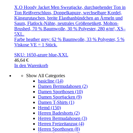
X.O Hoody Jacket Men Sweatjacke, durchgehender Ton in
Ton Reißverschluss, Doppelkapuze, wechselbare Kordel,
Kängurutaschen, breite Elasthanbündchen an Ärmeln und
Saum, Flatlock-Nähte, neutrales Größenetikett, Molton-
Brushed, 70 % Baumwolle, 30 % Polyester, 280 g/m², XS–
5XL.
Farbe heather grey: 62 % Baumwolle, 33 % Polyester, 5 %
Viskose VE = 1 Stück.
SKU: 1650-azure blue-XXL
46,64
€
In den Warenkorb
Show All Categories
basicline
(14)
Damen Bermudahosen
(2)
Damen Sporthosen
(10)
Damen Sportjacken
(9)
Damen T-Shirts
(1)
Hemd
(150)
Herren Badeshorts
(2)
Herren Bermudahosen
(3)
Herren Freizeitanzug
(4)
Herren Sporthosen
(8)