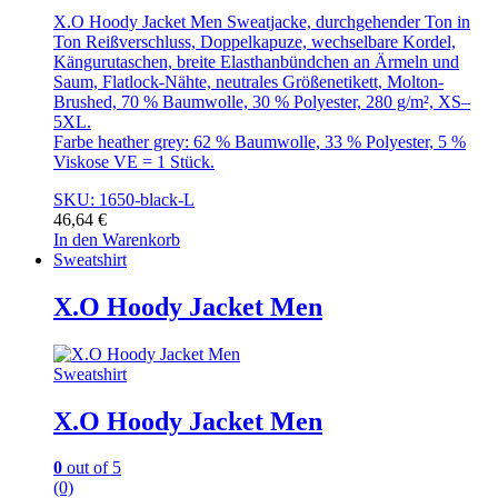
X.O Hoody Jacket Men Sweatjacke, durchgehender Ton in
Ton Reißverschluss, Doppelkapuze, wechselbare Kordel,
Kängurutaschen, breite Elasthanbündchen an Ärmeln und
Saum, Flatlock-Nähte, neutrales Größenetikett, Molton-
Brushed, 70 % Baumwolle, 30 % Polyester, 280 g/m², XS–
5XL.
Farbe heather grey: 62 % Baumwolle, 33 % Polyester, 5 %
Viskose VE = 1 Stück.
SKU: 1650-black-L
46,64
€
In den Warenkorb
Sweatshirt
X.O Hoody Jacket Men
Sweatshirt
X.O Hoody Jacket Men
0
out of 5
(0)