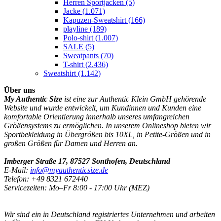
Herren Sportjacken
(5)
Jacke
(1.071)
Kapuzen-Sweatshirt
(166)
playline
(189)
Polo-shirt
(1.007)
SALE
(5)
Sweatpants
(70)
T-shirt
(2.436)
Sweatshirt
(1.142)
Über uns
My Authentic Size
ist eine zur Authentic Klein GmbH gehörende
Website und wurde entwickelt, um Kundinnen und Kunden eine
komfortable Orientierung innerhalb unseres umfangreichen
Größensystems zu ermöglichen. In unserem Onlineshop bieten wir
Sportbekleidung in Übergrößen bis 10XL, in Petite-Größen und in
großen Größen für Damen und Herren an.
Imberger Straße 17, 87527 Sonthofen, Deutschland
E-Mail:
info@myauthenticsize.de
Telefon: +49 8321 672440
Servicezeiten: Mo–Fr 8:00 - 17:00 Uhr (MEZ)
Wir sind ein in Deutschland registriertes Unternehmen und arbeiten