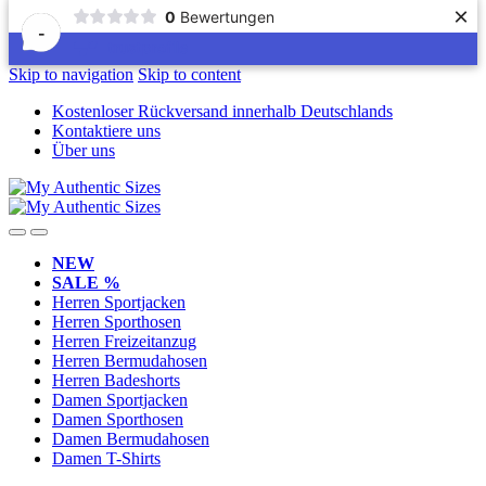
×
0
Bewertungen
-
Skip to navigation
Skip to content
Kostenloser Rückversand innerhalb Deutschlands
Kontaktiere uns
Über uns
NEW
SALE %
Herren Sportjacken
Herren Sporthosen
Herren Freizeitanzug
Herren Bermudahosen
Herren Badeshorts
Damen Sportjacken
Damen Sporthosen
Damen Bermudahosen
Damen T-Shirts