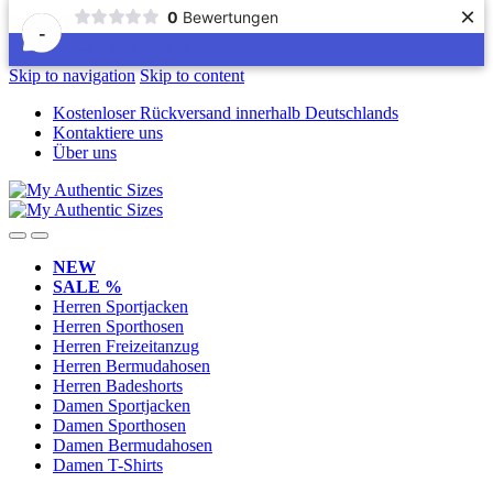
×
0
Bewertungen
-
Skip to navigation
Skip to content
Kostenloser Rückversand innerhalb Deutschlands
Kontaktiere uns
Über uns
NEW
SALE %
Herren Sportjacken
Herren Sporthosen
Herren Freizeitanzug
Herren Bermudahosen
Herren Badeshorts
Damen Sportjacken
Damen Sporthosen
Damen Bermudahosen
Damen T-Shirts