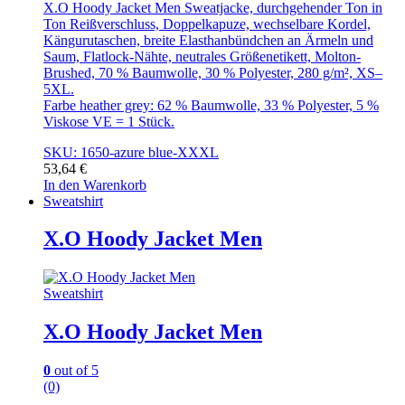
X.O Hoody Jacket Men Sweatjacke, durchgehender Ton in
Ton Reißverschluss, Doppelkapuze, wechselbare Kordel,
Kängurutaschen, breite Elasthanbündchen an Ärmeln und
Saum, Flatlock-Nähte, neutrales Größenetikett, Molton-
Brushed, 70 % Baumwolle, 30 % Polyester, 280 g/m², XS–
5XL.
Farbe heather grey: 62 % Baumwolle, 33 % Polyester, 5 %
Viskose VE = 1 Stück.
SKU: 1650-azure blue-XXXL
53,64
€
In den Warenkorb
Sweatshirt
X.O Hoody Jacket Men
Sweatshirt
X.O Hoody Jacket Men
0
out of 5
(0)