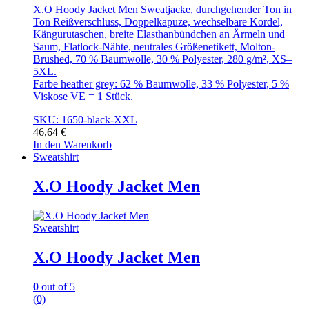
X.O Hoody Jacket Men Sweatjacke, durchgehender Ton in
Ton Reißverschluss, Doppelkapuze, wechselbare Kordel,
Kängurutaschen, breite Elasthanbündchen an Ärmeln und
Saum, Flatlock-Nähte, neutrales Größenetikett, Molton-
Brushed, 70 % Baumwolle, 30 % Polyester, 280 g/m², XS–
5XL.
Farbe heather grey: 62 % Baumwolle, 33 % Polyester, 5 %
Viskose VE = 1 Stück.
SKU: 1650-black-XXL
46,64
€
In den Warenkorb
Sweatshirt
X.O Hoody Jacket Men
Sweatshirt
X.O Hoody Jacket Men
0
out of 5
(0)