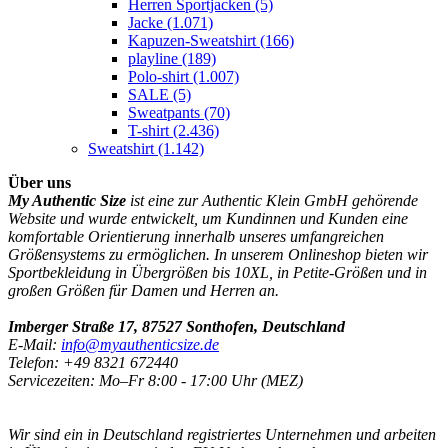
Herren Sportjacken
(5)
Jacke
(1.071)
Kapuzen-Sweatshirt
(166)
playline
(189)
Polo-shirt
(1.007)
SALE
(5)
Sweatpants
(70)
T-shirt
(2.436)
Sweatshirt
(1.142)
Über uns
My Authentic Size
ist eine zur Authentic Klein GmbH gehörende
Website und wurde entwickelt, um Kundinnen und Kunden eine
komfortable Orientierung innerhalb unseres umfangreichen
Größensystems zu ermöglichen. In unserem Onlineshop bieten wir
Sportbekleidung in Übergrößen bis 10XL, in Petite-Größen und in
großen Größen für Damen und Herren an.
Imberger Straße 17, 87527 Sonthofen, Deutschland
E-Mail:
info@myauthenticsize.de
Telefon: +49 8321 672440
Servicezeiten: Mo–Fr 8:00 - 17:00 Uhr (MEZ)
Wir sind ein in Deutschland registriertes Unternehmen und arbeiten