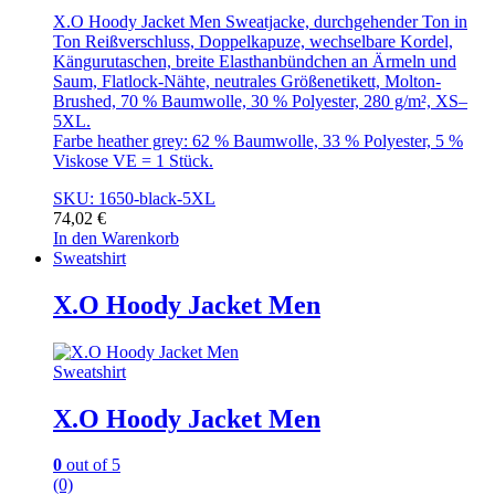
X.O Hoody Jacket Men Sweatjacke, durchgehender Ton in
Ton Reißverschluss, Doppelkapuze, wechselbare Kordel,
Kängurutaschen, breite Elasthanbündchen an Ärmeln und
Saum, Flatlock-Nähte, neutrales Größenetikett, Molton-
Brushed, 70 % Baumwolle, 30 % Polyester, 280 g/m², XS–
5XL.
Farbe heather grey: 62 % Baumwolle, 33 % Polyester, 5 %
Viskose VE = 1 Stück.
SKU: 1650-black-5XL
74,02
€
In den Warenkorb
Sweatshirt
X.O Hoody Jacket Men
Sweatshirt
X.O Hoody Jacket Men
0
out of 5
(0)