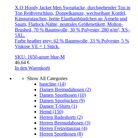
X.O Hoody Jacket Men Sweatjacke, durchgehender Ton in
Ton Reißverschluss, Doppelkapuze, wechselbare Kordel,
Kängurutaschen, breite Elasthanbündchen an Ärmeln und
Saum, Flatlock-Nähte, neutrales Größenetikett, Molton-
Brushed, 70 % Baumwolle, 30 % Polyester, 280 g/m², XS–
5XL.
Farbe heather grey: 62 % Baumwolle, 33 % Polyester, 5 %
Viskose VE = 1 Stück.
SKU: 1650-azure blue-M
46,64
€
In den Warenkorb
Show All Categories
basicline
(14)
Damen Bermudahosen
(2)
Damen Sporthosen
(10)
Damen Sportjacken
(9)
Damen T-Shirts
(1)
Hemd
(150)
Herren Badeshorts
(2)
Herren Bermudahosen
(3)
Herren Freizeitanzug
(4)
Herren Sporthosen
(8)