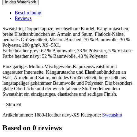
Hoody
In den Warenkorb
Sweater
Men
Beschreibung
quantity
Reviews
Sweatshirt, Doppelkapuze, wechselbare Kordel, Kängurutaschen,
breite Elasthanbündchen an Ärmeln und Saum, Flatlock-Nähte,
neutrales Größenetikett, Molton-Brushed, 70 % Baumwolle, 30 %
Polyester, 280 g/m², XS–5XL.
Farbe heather grey: 62 % Baumwolle, 33 % Polyester, 5 % Viskose
Farbe heather navy: 52 % Baumwolle, 48 % Polyester
Einzigartiges Molton-Mischgewebe-Kapuzensweatshirt mit
angerauter Innenseite, Kängurutasche und Elasthanbündchen an
Hals, Ärmeln und Saum, neutrales Größenetikett, hergestellt aus
langstapeliger gekämmter Baumwolle und Polyester. Die besonders
glatte Oberfläche und der weich fallende Stoff verleihen dem
Sweatshirt ein einzigartiges, elastisches und seidiges Finish.
– Slim Fit
Artikelnummer:
1680-Heather navy-XS
Kategorie:
Sweatshirt
Based on 0 reviews