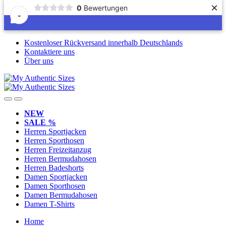
×
0
Bewertungen
-
Skip
Skip
Kostenloser Rückversand innerhalb Deutschlands
to
to
Kontaktiere uns
navigation
content
Über uns
NEW
SALE %
Herren Sportjacken
Herren Sporthosen
Herren Freizeitanzug
Herren Bermudahosen
Herren Badeshorts
Damen Sportjacken
Damen Sporthosen
Damen Bermudahosen
Damen T-Shirts
Home