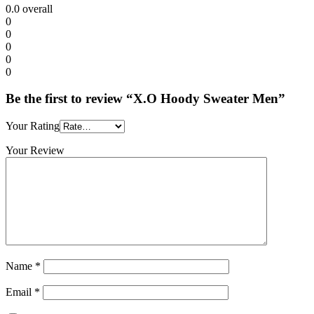
0.0
overall
0
0
0
0
0
Be the first to review “X.O Hoody Sweater Men”
Your Rating
Your Review
Name
*
Email
*