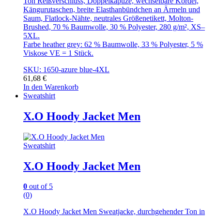
Ton Reißverschluss, Doppelkapuze, wechselbare Kordel,
Kängurutaschen, breite Elasthanbündchen an Ärmeln und
Saum, Flatlock-Nähte, neutrales Größenetikett, Molton-
Brushed, 70 % Baumwolle, 30 % Polyester, 280 g/m², XS–
5XL.
Farbe heather grey: 62 % Baumwolle, 33 % Polyester, 5 %
Viskose VE = 1 Stück.
SKU: 1650-azure blue-4XL
61,68
€
In den Warenkorb
Sweatshirt
X.O Hoody Jacket Men
Sweatshirt
X.O Hoody Jacket Men
0
out of 5
(0)
X.O Hoody Jacket Men Sweatjacke, durchgehender Ton in