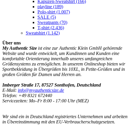
Kapuzen-Sweatshirt
(166)
playline
(189)
Polo-shirt
(1.007)
SALE
(5)
Sweatpants
(70)
T-shirt
(2.436)
Sweatshirt
(1.142)
Über uns
My Authentic Size
ist eine zur Authentic Klein GmbH gehörende
Website und wurde entwickelt, um Kundinnen und Kunden eine
komfortable Orientierung innerhalb unseres umfangreichen
Größensystems zu ermöglichen. In unserem Onlineshop bieten wir
Sportbekleidung in Übergrößen bis 10XL, in Petite-Größen und in
großen Größen für Damen und Herren an.
Imberger Straße 17, 87527 Sonthofen, Deutschland
E-Mail:
info@myauthenticsize.de
Telefon: +49 8321 672440
Servicezeiten: Mo–Fr 8:00 - 17:00 Uhr (MEZ)
Wir sind ein in Deutschland registriertes Unternehmen und arbeiten
in Übereinstimmung mit den EU-Verbraucherschutzgesetzen.