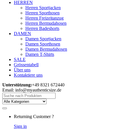
HERREN
Herren Sportjacken
Herren Sporthosen
Herren Freizeitanzug
Herren Bermudahosen
Herren Badeshorts
DAMEN
Damen Sportjacken
Damen Sporthosen
Damen Bermudahosen
Damen T-Shirts
SALE
Grössentabell
Über uns
Kontaktiere uns
Unterstützung:
+49 8321 672440
Email: info@myauthenticsize.de
Search
for:
Returning Customer ?
Sign in