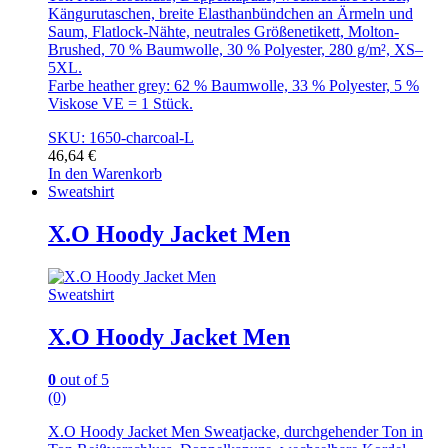
Kängurutaschen, breite Elasthanbündchen an Ärmeln und
Saum, Flatlock-Nähte, neutrales Größenetikett, Molton-
Brushed, 70 % Baumwolle, 30 % Polyester, 280 g/m², XS–
5XL.
Farbe heather grey: 62 % Baumwolle, 33 % Polyester, 5 %
Viskose VE = 1 Stück.
SKU: 1650-charcoal-L
46,64
€
In den Warenkorb
Sweatshirt
X.O Hoody Jacket Men
Sweatshirt
X.O Hoody Jacket Men
0
out of 5
(0)
X.O Hoody Jacket Men Sweatjacke, durchgehender Ton in