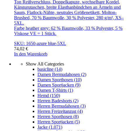
Ton Reißverschluss, Doppelkapuze, wechselbare Kordel,
Kängurutaschen, breite Elasthanbündchen an Ärmeln und
Saum, Flatlock-Nähte, neutrales Größenetikett, Molton-
Brushed, 70 % Baumwolle, 30 % Polyester, 280 g/m², XS–
5XL.
Farbe heather grey: 62 % Baumwolle, 33 % Polyester, 5 %
Viskose VE = 1 Stück.
SKU: 1650-azure blue-5XL
74,02
€
In den Warenkorb
Show All Categories
basicline
(14)
Damen Bermudahosen
(2)
Damen Sporthosen
(10)
Damen Sportjacken
(9)
Damen T-Shirts
(1)
Hemd
(150)
Herren Badeshorts
(2)
Herren Bermudahosen
(3)
Herren Freizeitanzug
(4)
Herren Sporthosen
(8)
Herren Sportjacken
(5)
Jacke
(1.071)