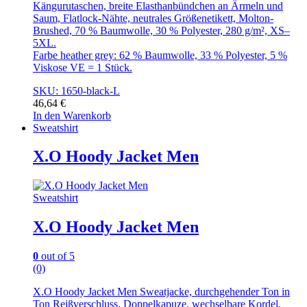
Kängurutaschen, breite Elasthanbündchen an Ärmeln und
Saum, Flatlock-Nähte, neutrales Größenetikett, Molton-
Brushed, 70 % Baumwolle, 30 % Polyester, 280 g/m², XS–
5XL.
Farbe heather grey: 62 % Baumwolle, 33 % Polyester, 5 %
Viskose VE = 1 Stück.
SKU: 1650-black-L
46,64
€
In den Warenkorb
Sweatshirt
X.O Hoody Jacket Men
Sweatshirt
X.O Hoody Jacket Men
0
out of 5
(0)
X.O Hoody Jacket Men Sweatjacke, durchgehender Ton in
Ton Reißverschluss, Doppelkapuze, wechselbare Kordel,