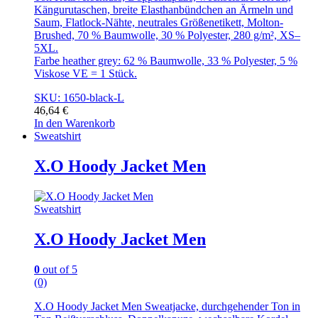
Kängurutaschen, breite Elasthanbündchen an Ärmeln und
Saum, Flatlock-Nähte, neutrales Größenetikett, Molton-
Brushed, 70 % Baumwolle, 30 % Polyester, 280 g/m², XS–
5XL.
Farbe heather grey: 62 % Baumwolle, 33 % Polyester, 5 %
Viskose VE = 1 Stück.
SKU: 1650-black-L
46,64
€
In den Warenkorb
Sweatshirt
X.O Hoody Jacket Men
Sweatshirt
X.O Hoody Jacket Men
0
out of 5
(0)
X.O Hoody Jacket Men Sweatjacke, durchgehender Ton in