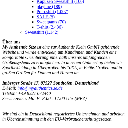
Kapuzen-Sweatshirt
(166)
playline
(189)
Polo-shirt
(1.007)
SALE
(5)
Sweatpants
(70)
T-shirt
(2.436)
Sweatshirt
(1.142)
Über uns
My Authentic Size
ist eine zur Authentic Klein GmbH gehörende
Website und wurde entwickelt, um Kundinnen und Kunden eine
komfortable Orientierung innerhalb unseres umfangreichen
Größensystems zu ermöglichen. In unserem Onlineshop bieten wir
Sportbekleidung in Übergrößen bis 10XL, in Petite-Größen und in
großen Größen für Damen und Herren an.
Imberger Straße 17, 87527 Sonthofen, Deutschland
E-Mail:
info@myauthenticsize.de
Telefon: +49 8321 672440
Servicezeiten: Mo–Fr 8:00 - 17:00 Uhr (MEZ)
Wir sind ein in Deutschland registriertes Unternehmen und arbeiten
in Übereinstimmung mit den EU-Verbraucherschutzgesetzen.