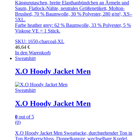
Kängurutaschen, breite Elasthanbündchen an Ärmeln und
Saum, Flatlock-Nähte, neutrales Größenetikett, Molton-
Brushed, 70 % Baumwolle, 30 % Polyester, 280 g/m², XS–
5XL.
Farbe heather grey: 62 % Baumwolle, 33 % Polyester, 5 %
Viskose VE = 1 Stück.
SKU: 1650-charcoal-XL
46,64
€
In den Warenkorb
Sweatshirt
X.O Hoody Jacket Men
Sweatshirt
X.O Hoody Jacket Men
0
out of 5
(0)
X.O Hoody Jacket Men Sweatjacke, durchgehender Ton in
Ton Reißverschluss, Doppelkapuze, wechselbare Kordel,