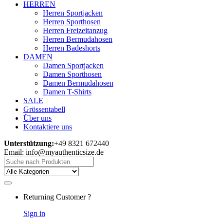
HERREN
Herren Sportjacken
Herren Sporthosen
Herren Freizeitanzug
Herren Bermudahosen
Herren Badeshorts
DAMEN
Damen Sportjacken
Damen Sporthosen
Damen Bermudahosen
Damen T-Shirts
SALE
Grössentabell
Über uns
Kontaktiere uns
Unterstützung:
+49 8321 672440
Email: info@myauthenticsize.de
Search
for:
Returning Customer ?
Sign in