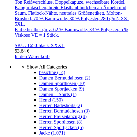
Ton Reißverschluss, Doppelkapuze, wechselbare Kordel,
Kängurutaschen, breite Elasthanbündchen an Ärmeln und
Saum, Flatlock-Nähte, neutrales Größenetikett, Molton-
Brushed, 70 % Baumwolle, 30 % Polyester, 280 g/m², XS–
5XL.
Farbe heather grey: 62 % Baumwolle, 33 % Polyester, 5 %
Viskose VE = 1 Stück.
SKU: 1650-black-XXXL
53,64
€
In den Warenkorb
Show All Categories
basicline
(14)
Damen Bermudahosen
(2)
Damen Sporthosen
(10)
Damen Sportjacken
(9)
Damen T-Shirts
(1)
Hemd
(150)
Herren Badeshorts
(2)
Herren Bermudahosen
(3)
Herren Freizeitanzug
(4)
Herren Sporthosen
(8)
Herren Sportjacken
(5)
Jacke
(1.071)