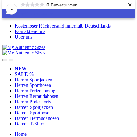
×
0
Bewertungen
-
Skip
Skip
Kostenloser Rückversand innerhalb Deutschlands
to
to
Kontaktiere uns
navigation
content
Über uns
NEW
SALE %
Herren Sportjacken
Herren Sporthosen
Herren Freizeitanzug
Herren Bermudahosen
Herren Badeshorts
Damen Sportjacken
Damen Sporthosen
Damen Bermudahosen
Damen T-Shirts
Home