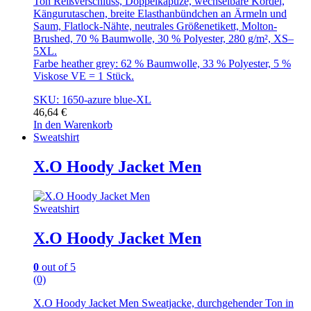
Ton Reißverschluss, Doppelkapuze, wechselbare Kordel,
Kängurutaschen, breite Elasthanbündchen an Ärmeln und
Saum, Flatlock-Nähte, neutrales Größenetikett, Molton-
Brushed, 70 % Baumwolle, 30 % Polyester, 280 g/m², XS–
5XL.
Farbe heather grey: 62 % Baumwolle, 33 % Polyester, 5 %
Viskose VE = 1 Stück.
SKU: 1650-azure blue-XL
46,64
€
In den Warenkorb
Sweatshirt
X.O Hoody Jacket Men
Sweatshirt
X.O Hoody Jacket Men
0
out of 5
(0)
X.O Hoody Jacket Men Sweatjacke, durchgehender Ton in