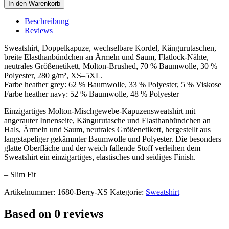
Hoody
In den Warenkorb
Sweater
Men
Beschreibung
quantity
Reviews
Sweatshirt, Doppelkapuze, wechselbare Kordel, Kängurutaschen,
breite Elasthanbündchen an Ärmeln und Saum, Flatlock-Nähte,
neutrales Größenetikett, Molton-Brushed, 70 % Baumwolle, 30 %
Polyester, 280 g/m², XS–5XL.
Farbe heather grey: 62 % Baumwolle, 33 % Polyester, 5 % Viskose
Farbe heather navy: 52 % Baumwolle, 48 % Polyester
Einzigartiges Molton-Mischgewebe-Kapuzensweatshirt mit
angerauter Innenseite, Kängurutasche und Elasthanbündchen an
Hals, Ärmeln und Saum, neutrales Größenetikett, hergestellt aus
langstapeliger gekämmter Baumwolle und Polyester. Die besonders
glatte Oberfläche und der weich fallende Stoff verleihen dem
Sweatshirt ein einzigartiges, elastisches und seidiges Finish.
– Slim Fit
Artikelnummer:
1680-Berry-XS
Kategorie:
Sweatshirt
Based on 0 reviews