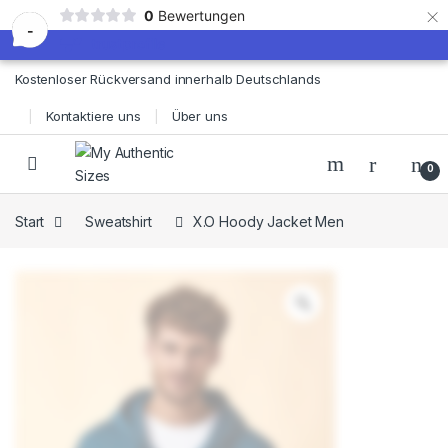
×
0
Bewertungen
-
Skip to navigation
Skip to content
Kostenloser Rückversand innerhalb Deutschlands
Kontaktiere uns
Über uns
0
Start
Sweatshirt
X.O Hoody Jacket Men