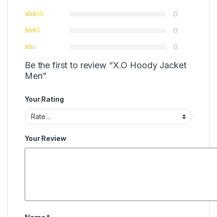
0
0
0
Be the first to review “X.O Hoody Jacket
Men”
Your Rating
Your Review