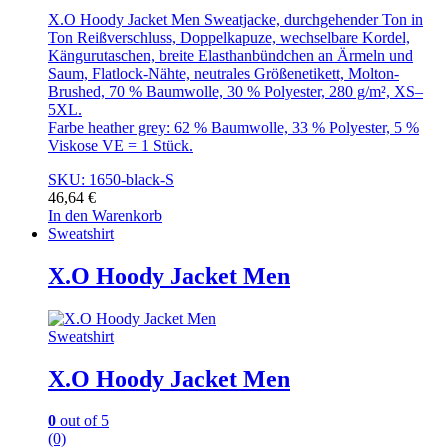
X.O Hoody Jacket Men Sweatjacke, durchgehender Ton in
Ton Reißverschluss, Doppelkapuze, wechselbare Kordel,
Kängurutaschen, breite Elasthanbündchen an Ärmeln und
Saum, Flatlock-Nähte, neutrales Größenetikett, Molton-
Brushed, 70 % Baumwolle, 30 % Polyester, 280 g/m², XS–
5XL.
Farbe heather grey: 62 % Baumwolle, 33 % Polyester, 5 %
Viskose VE = 1 Stück.
SKU: 1650-black-S
46,64
€
In den Warenkorb
Sweatshirt
X.O Hoody Jacket Men
Sweatshirt
X.O Hoody Jacket Men
0
out of 5
(0)