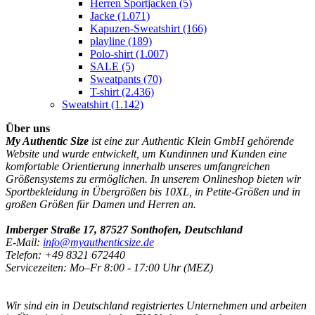
Herren Sportjacken
(5)
Jacke
(1.071)
Kapuzen-Sweatshirt
(166)
playline
(189)
Polo-shirt
(1.007)
SALE
(5)
Sweatpants
(70)
T-shirt
(2.436)
Sweatshirt
(1.142)
Über uns
My Authentic Size
ist eine zur Authentic Klein GmbH gehörende
Website und wurde entwickelt, um Kundinnen und Kunden eine
komfortable Orientierung innerhalb unseres umfangreichen
Größensystems zu ermöglichen. In unserem Onlineshop bieten wir
Sportbekleidung in Übergrößen bis 10XL, in Petite-Größen und in
großen Größen für Damen und Herren an.
Imberger Straße 17, 87527 Sonthofen, Deutschland
E-Mail:
info@myauthenticsize.de
Telefon: +49 8321 672440
Servicezeiten: Mo–Fr 8:00 - 17:00 Uhr (MEZ)
Wir sind ein in Deutschland registriertes Unternehmen und arbeiten