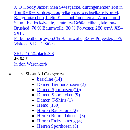
X.O Hoody Jacket Men Sweatjacke, durchgehender Ton in
Ton Reißverschluss, Doppelkapuze, wechselbare Kordel,
Kängurutaschen, breite Elasthanbündchen an Ärmeln und
Saum, Flatlock-Nähte, neutrales Größenetikett, Molton-
Brushed, 70 % Baumwolle, 30 % Polyester, 280 g/m², XS–
5XL.
Farbe heather grey: 62 % Baumwolle, 33 % Polyester, 5 %
Viskose VE = 1 Stück.
SKU: 1650-black-XS
46,64
€
In den Warenkorb
Show All Categories
basicline
(14)
Damen Bermudahosen
(2)
Damen Sporthosen
(10)
Damen Sportjacken
(9)
Damen T-Shirts
(1)
Hemd
(150)
Herren Badeshorts
(2)
Herren Bermudahosen
(3)
Herren Freizeitanzug
(4)
Herren Sporthosen
(8)