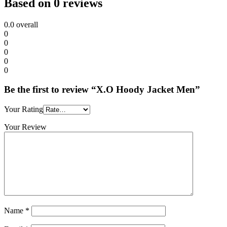
Based on 0 reviews
0.0
overall
0
0
0
0
0
Be the first to review “X.O Hoody Jacket Men”
Your Rating
Your Review
Name
*