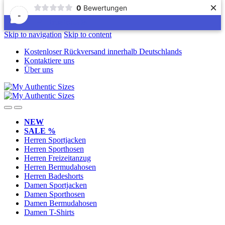
×
0
Bewertungen
-
Skip to navigation
Skip to content
Kostenloser Rückversand innerhalb Deutschlands
Kontaktiere uns
Über uns
NEW
SALE %
Herren Sportjacken
Herren Sporthosen
Herren Freizeitanzug
Herren Bermudahosen
Herren Badeshorts
Damen Sportjacken
Damen Sporthosen
Damen Bermudahosen
Damen T-Shirts