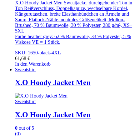
X.O Hoody Jacket Men Sweatjacke, durchgehender Ton in
Ton Reißverschluss, Doppelkapuze, wechselbare Kordel,
Kängurutaschen, breite Elasthanbündchen an Ärmeln und
Saum, Flatlock-Nähte, neutrales Größenetikett, Molton-
Brushed, 70 % Baumwolle, 30 % Polyester, 280 g/m², XS–
5XL.
Farbe heather grey: 62 % Baumwolle, 33 % Polyester, 5 %
Viskose VE = 1 Stück.
SKU: 1650-black-4XL
61,68
€
In den Warenkorb
Sweatshirt
X.O Hoody Jacket Men
Sweatshirt
X.O Hoody Jacket Men
0
out of 5
(0)