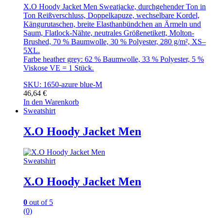
X.O Hoody Jacket Men Sweatjacke, durchgehender Ton in
Ton Reißverschluss, Doppelkapuze, wechselbare Kordel,
Kängurutaschen, breite Elasthanbündchen an Ärmeln und
Saum, Flatlock-Nähte, neutrales Größenetikett, Molton-
Brushed, 70 % Baumwolle, 30 % Polyester, 280 g/m², XS–
5XL.
Farbe heather grey: 62 % Baumwolle, 33 % Polyester, 5 %
Viskose VE = 1 Stück.
SKU: 1650-azure blue-M
46,64
€
In den Warenkorb
Sweatshirt
X.O Hoody Jacket Men
Sweatshirt
X.O Hoody Jacket Men
0
out of 5
(0)