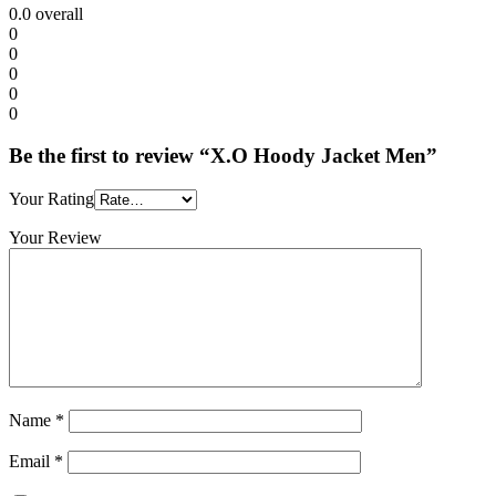
0.0
overall
0
0
0
0
0
Be the first to review “X.O Hoody Jacket Men”
Your Rating
Your Review
Name
*
Email
*