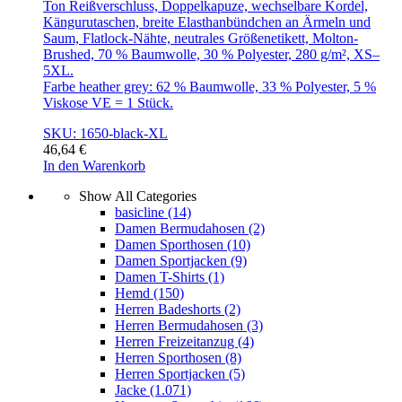
Ton Reißverschluss, Doppelkapuze, wechselbare Kordel,
Kängurutaschen, breite Elasthanbündchen an Ärmeln und
Saum, Flatlock-Nähte, neutrales Größenetikett, Molton-
Brushed, 70 % Baumwolle, 30 % Polyester, 280 g/m², XS–
5XL.
Farbe heather grey: 62 % Baumwolle, 33 % Polyester, 5 %
Viskose VE = 1 Stück.
SKU: 1650-black-XL
46,64
€
In den Warenkorb
Show All Categories
basicline
(14)
Damen Bermudahosen
(2)
Damen Sporthosen
(10)
Damen Sportjacken
(9)
Damen T-Shirts
(1)
Hemd
(150)
Herren Badeshorts
(2)
Herren Bermudahosen
(3)
Herren Freizeitanzug
(4)
Herren Sporthosen
(8)
Herren Sportjacken
(5)
Jacke
(1.071)