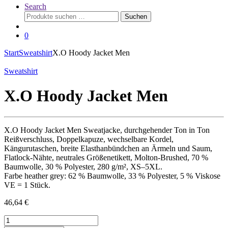
Search
Suchen
Suchen
nach:
0
Start
Sweatshirt
X.O Hoody Jacket Men
Sweatshirt
X.O Hoody Jacket Men
X.O Hoody Jacket Men Sweatjacke, durchgehender Ton in Ton
Reißverschluss, Doppelkapuze, wechselbare Kordel,
Kängurutaschen, breite Elasthanbündchen an Ärmeln und Saum,
Flatlock-Nähte, neutrales Größenetikett, Molton-Brushed, 70 %
Baumwolle, 30 % Polyester, 280 g/m², XS–5XL.
Farbe heather grey: 62 % Baumwolle, 33 % Polyester, 5 % Viskose
VE = 1 Stück.
46,64
€
X.O