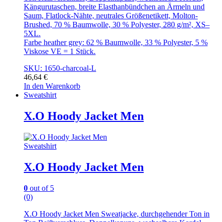
Kängurutaschen, breite Elasthanbündchen an Ärmeln und
Saum, Flatlock-Nähte, neutrales Größenetikett, Molton-
Brushed, 70 % Baumwolle, 30 % Polyester, 280 g/m², XS–
5XL.
Farbe heather grey: 62 % Baumwolle, 33 % Polyester, 5 %
Viskose VE = 1 Stück.
SKU: 1650-charcoal-L
46,64
€
In den Warenkorb
Sweatshirt
X.O Hoody Jacket Men
Sweatshirt
X.O Hoody Jacket Men
0
out of 5
(0)
X.O Hoody Jacket Men Sweatjacke, durchgehender Ton in