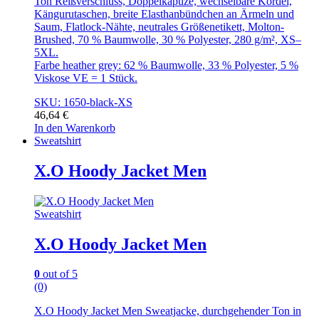
Ton Reißverschluss, Doppelkapuze, wechselbare Kordel,
Kängurutaschen, breite Elasthanbündchen an Ärmeln und
Saum, Flatlock-Nähte, neutrales Größenetikett, Molton-
Brushed, 70 % Baumwolle, 30 % Polyester, 280 g/m², XS–
5XL.
Farbe heather grey: 62 % Baumwolle, 33 % Polyester, 5 %
Viskose VE = 1 Stück.
SKU: 1650-black-XS
46,64
€
In den Warenkorb
Sweatshirt
X.O Hoody Jacket Men
Sweatshirt
X.O Hoody Jacket Men
0
out of 5
(0)
X.O Hoody Jacket Men Sweatjacke, durchgehender Ton in