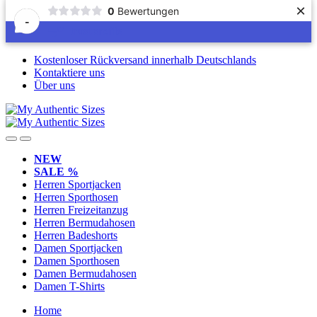
×
0
Bewertungen
-
Skip
Skip
Kostenloser Rückversand innerhalb Deutschlands
to
to
Kontaktiere uns
navigation
content
Über uns
NEW
SALE %
Herren Sportjacken
Herren Sporthosen
Herren Freizeitanzug
Herren Bermudahosen
Herren Badeshorts
Damen Sportjacken
Damen Sporthosen
Damen Bermudahosen
Damen T-Shirts
Home