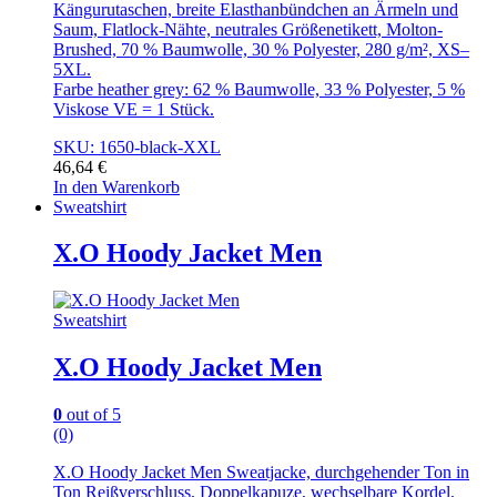
Kängurutaschen, breite Elasthanbündchen an Ärmeln und
Saum, Flatlock-Nähte, neutrales Größenetikett, Molton-
Brushed, 70 % Baumwolle, 30 % Polyester, 280 g/m², XS–
5XL.
Farbe heather grey: 62 % Baumwolle, 33 % Polyester, 5 %
Viskose VE = 1 Stück.
SKU: 1650-black-XXL
46,64
€
In den Warenkorb
Sweatshirt
X.O Hoody Jacket Men
Sweatshirt
X.O Hoody Jacket Men
0
out of 5
(0)
X.O Hoody Jacket Men Sweatjacke, durchgehender Ton in
Ton Reißverschluss, Doppelkapuze, wechselbare Kordel,