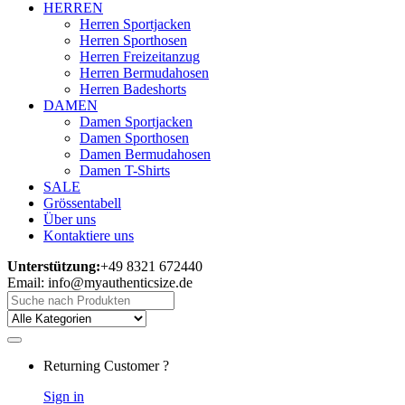
HERREN
Herren Sportjacken
Herren Sporthosen
Herren Freizeitanzug
Herren Bermudahosen
Herren Badeshorts
DAMEN
Damen Sportjacken
Damen Sporthosen
Damen Bermudahosen
Damen T-Shirts
SALE
Grössentabell
Über uns
Kontaktiere uns
Unterstützung:
+49 8321 672440
Email: info@myauthenticsize.de
Search
for:
Returning Customer ?
Sign in