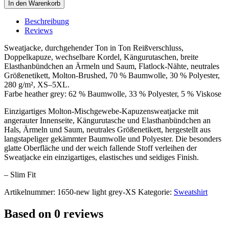
Hoody
In den Warenkorb
Jacket
Men
Beschreibung
quantity
Reviews
Sweatjacke, durchgehender Ton in Ton Reißverschluss,
Doppelkapuze, wechselbare Kordel, Kängurutaschen, breite
Elasthanbündchen an Ärmeln und Saum, Flatlock-Nähte, neutrales
Größenetikett, Molton-Brushed, 70 % Baumwolle, 30 % Polyester,
280 g/m², XS–5XL.
Farbe heather grey: 62 % Baumwolle, 33 % Polyester, 5 % Viskose
Einzigartiges Molton-Mischgewebe-Kapuzensweatjacke mit
angerauter Innenseite, Kängurutasche und Elasthanbündchen an
Hals, Ärmeln und Saum, neutrales Größenetikett, hergestellt aus
langstapeliger gekämmter Baumwolle und Polyester. Die besonders
glatte Oberfläche und der weich fallende Stoff verleihen der
Sweatjacke ein einzigartiges, elastisches und seidiges Finish.
– Slim Fit
Artikelnummer:
1650-new light grey-XS
Kategorie:
Sweatshirt
Based on 0 reviews