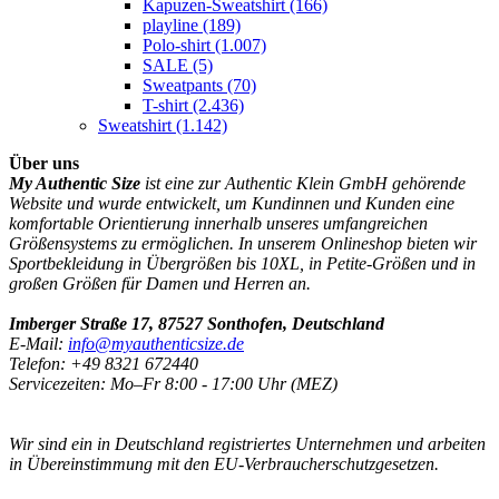
Kapuzen-Sweatshirt
(166)
playline
(189)
Polo-shirt
(1.007)
SALE
(5)
Sweatpants
(70)
T-shirt
(2.436)
Sweatshirt
(1.142)
Über uns
My Authentic Size
ist eine zur Authentic Klein GmbH gehörende
Website und wurde entwickelt, um Kundinnen und Kunden eine
komfortable Orientierung innerhalb unseres umfangreichen
Größensystems zu ermöglichen. In unserem Onlineshop bieten wir
Sportbekleidung in Übergrößen bis 10XL, in Petite-Größen und in
großen Größen für Damen und Herren an.
Imberger Straße 17, 87527 Sonthofen, Deutschland
E-Mail:
info@myauthenticsize.de
Telefon: +49 8321 672440
Servicezeiten: Mo–Fr 8:00 - 17:00 Uhr (MEZ)
Wir sind ein in Deutschland registriertes Unternehmen und arbeiten
in Übereinstimmung mit den EU-Verbraucherschutzgesetzen.