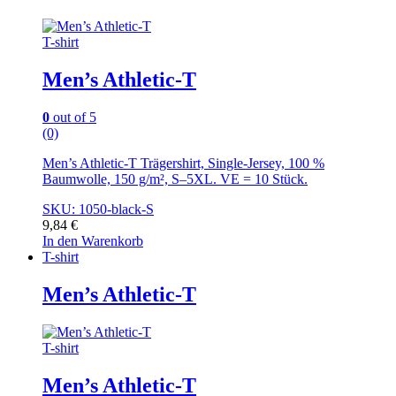
T-shirt
Men’s Athletic-T
0
out of 5
(0)
Men’s Athletic-T Trägershirt, Single-Jersey, 100 %
Baumwolle, 150 g/m², S–5XL. VE = 10 Stück.
SKU: 1050-black-S
9,84
€
In den Warenkorb
T-shirt
Men’s Athletic-T
T-shirt
Men’s Athletic-T