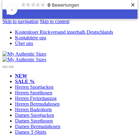
×
0
Bewertungen
-
Skip to navigation
Skip to content
Kostenloser Rückversand innerhalb Deutschlands
Kontaktiere uns
Über uns
NEW
SALE %
Herren Sportjacken
Herren Sporthosen
Herren Freizeitanzug
Herren Bermudahosen
Herren Badeshorts
Damen Sportjacken
Damen Sporthosen
Damen Bermudahosen
Damen T-Shirts