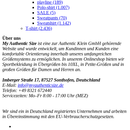
playline
(189)
Polo-shirt
(1.007)
SALE
(5)
Sweatpants
(70)
Sweatshirt
(1.142)
T-shirt
(2.436)
Über uns
My Authentic Size
ist eine zur Authentic Klein GmbH gehörende
Website und wurde entwickelt, um Kundinnen und Kunden eine
komfortable Orientierung innerhalb unseres umfangreichen
Größensystems zu ermöglichen. In unserem Onlineshop bieten wir
Sportbekleidung in Übergrößen bis 10XL, in Petite-Größen und in
großen Größen für Damen und Herren an.
Imberger Straße 17, 87527 Sonthofen, Deutschland
E-Mail:
info@myauthenticsize.de
Telefon: +49 8321 672440
Servicezeiten: Mo–Fr 8:00 - 17:00 Uhr (MEZ)
Wir sind ein in Deutschland registriertes Unternehmen und arbeiten
in Übereinstimmung mit den EU-Verbraucherschutzgesetzen.