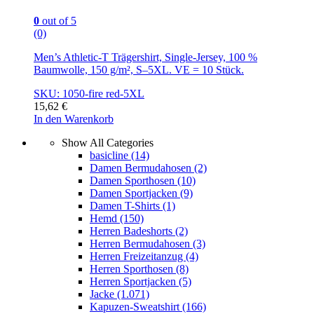
0
out of 5
(0)
Men’s Athletic-T Trägershirt, Single-Jersey, 100 %
Baumwolle, 150 g/m², S–5XL. VE = 10 Stück.
SKU: 1050-fire red-5XL
15,62
€
In den Warenkorb
Show All Categories
basicline
(14)
Damen Bermudahosen
(2)
Damen Sporthosen
(10)
Damen Sportjacken
(9)
Damen T-Shirts
(1)
Hemd
(150)
Herren Badeshorts
(2)
Herren Bermudahosen
(3)
Herren Freizeitanzug
(4)
Herren Sporthosen
(8)
Herren Sportjacken
(5)
Jacke
(1.071)
Kapuzen-Sweatshirt
(166)